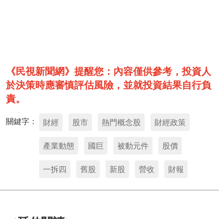
《民視新聞網》提醒您：內容僅供參考，投資人
於決策時應審慎評估風險，並就投資結果自行負
責。
關鍵字：
財經
股市
熱門概念股
財經政策
產業動態
國巨
被動元件
股價
一拆四
舊股
新股
營收
財報