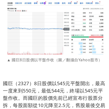
國巨8日股價以平盤作收（圖／翻攝自Yahoo股市）
國巨（2327）8日股價以545元平盤開出，最高
一度來到550元，最低544元，終場以545元平
盤作收。而國巨的股價先前已經宣布行股票分
拆，每股面額從10元降至2.5元，舊股最後交易