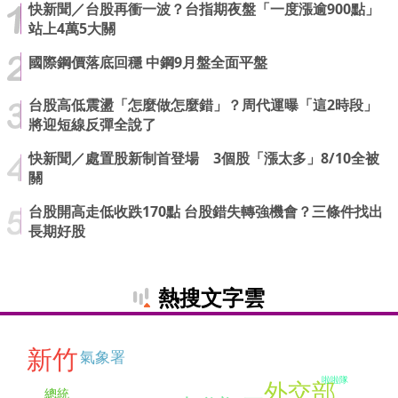
快新聞／台股再衝一波？台指期夜盤「一度漲逾900點」
站上4萬5大關
國際鋼價落底回穩 中鋼9月盤全面平盤
台股高低震盪「怎麼做怎麼錯」？周代運曝「這2時段」
將迎短線反彈全說了
快新聞／處置股新制首登場 3個股「漲太多」8/10全被
關
台股開高走低收跌170點 台股錯失轉強機會？三條件找出
長期好股
熱搜文字雲
新竹
氣象署
啦啦隊
外交部
總統