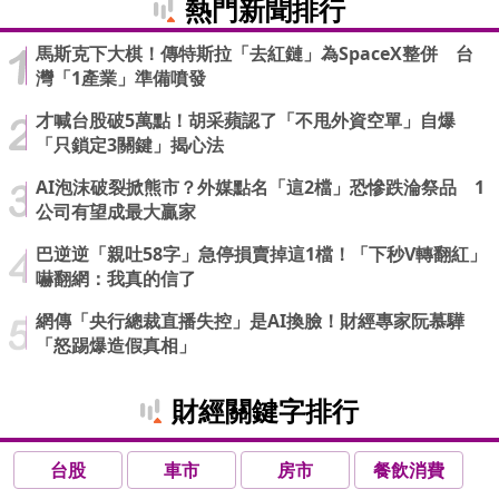
熱門新聞排行
馬斯克下大棋！傳特斯拉「去紅鏈」為SpaceX整併 台
灣「1產業」準備噴發
才喊台股破5萬點！胡采蘋認了「不甩外資空單」自爆
「只鎖定3關鍵」揭心法
AI泡沫破裂掀熊市？外媒點名「這2檔」恐慘跌淪祭品 1
公司有望成最大贏家
巴逆逆「親吐58字」急停損賣掉這1檔！「下秒V轉翻紅」
嚇翻網：我真的信了
網傳「央行總裁直播失控」是AI換臉！財經專家阮慕驊
「怒踢爆造假真相」
財經關鍵字排行
台股
車市
房市
餐飲消費