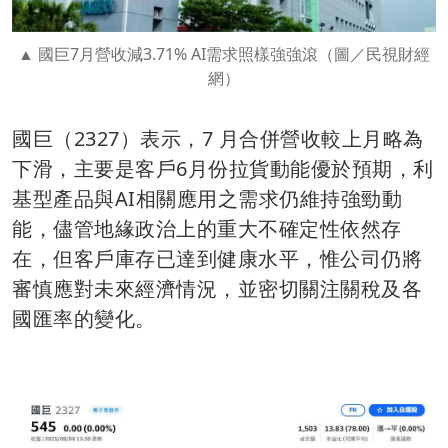
國巨7月營收減3.71% AI需求照樣強強滾（圖／民視財經
網）
國巨（2327）表示，7 月合併營收較上月略為
下滑，主要是客戶6月份拉貨動能優於預期，利
基型產品與AI相關應用之需求仍維持強勁動
能，儘管地緣政治上的重大不確定性依然存
在，但客戶庫存已達到健康水平，惟公司仍將
審慎應對未來經濟情況，並密切關注關稅及各
國匯率的變化。