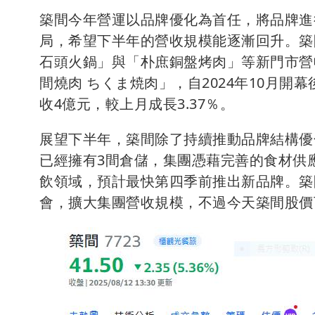
築間今年營運以品牌優化為首任，將品牌進
局，希望下半年的營收規模能逐漸回升。築
石頭火鍋」與「朴庶銅盤烤肉」等新門市營
間燒肉 ちくま焼肉」，自2024年10月
收4億元，較上月成長3.37％。
展望下半年，築間除了持續推動品牌結構優
已經擁有3間倉儲，集團憑藉完善的食材供
飲領域，預計最快第四季前推出新品牌。築
會，擴大集團營收規模，不過今天築間股價下