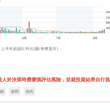
上半年虧損0.99元(圖/奇摩股市)
資人於決策時應審慎評估風險，並就投資結果自行負
鍋
築間
燒肉