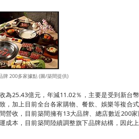
牌 200多家據點 (圖/築間提供)
25.43億元，年減11.02％，主要是受到新台
致，加上目前全台各家購物、餐飲、娛樂等複合
營收，目前築間擁有13大品牌、總店數近200家
運成本，目前築間陸續調整旗下品牌結構，因此