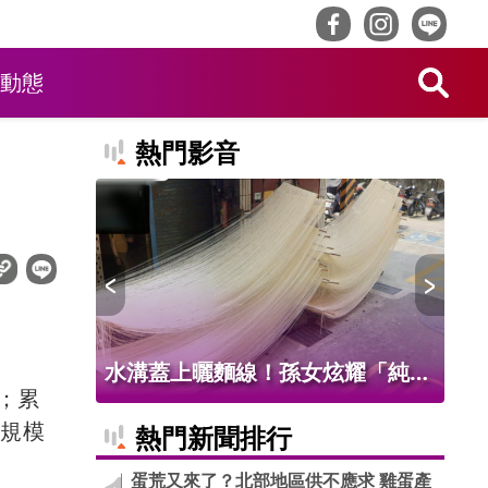
動態
熱門影音
聯發科撐
水溝蓋上曬麵線！孫女炫耀「純手
店
％；累
工」、公開地址 害麵線廠熄燈
薩
達規模
熱門新聞排行
蛋荒又來了？北部地區供不應求 雞蛋產