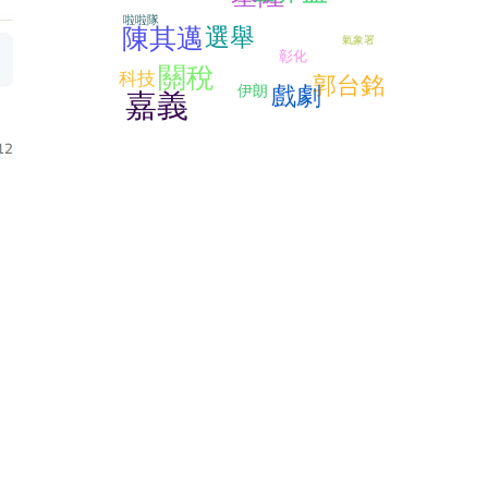
啦啦隊
陳其邁
選舉
氣象署
彰化
關稅
科技
郭台銘
戲劇
伊朗
嘉義