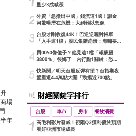
量少3成喊漲
外資「急撤出中國」錢流這1國！謝金
河驚曝潛在危機：大到難以想像
台股才剛收復44K！巴逆逆曬對帳單
「入手這1檔」股民集體崩潰：海嘯要
來了…
買0050像傻子？他見這1檔「報酬飆
3800％」後悔了 內行點1關鍵：恐直
接歸零
快新聞／明天台股反彈有望？台指期夜
盤重返4.4萬點大關「勁揚近700點」
幣升
財經關鍵字排行
式商場
門
台股
車市
房市
餐飲消費
上半年
高毛利彩片發威！視陽Q2獲利優於預期
看好亞洲市場成長