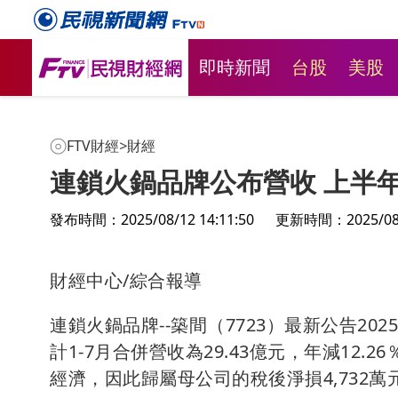
即時新聞
台股
美股
FTV財經
>
財經
連鎖火鍋品牌公布營收 上半年
發布時間：2025/08/12 14:11:50
更新時間：2025/08/1
財經中心/綜合報導
蛋荒又來
連鎖火鍋品牌--築間（7723）最新公告20
雞蛋產量少
計1-7月合併營收為29.43億元，年減12.
經濟，因此歸屬母公司的稅後淨損4,732萬