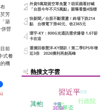
外資9萬期貨空單免驚？胡采蘋看好喊
市布
「台股今年不只5萬點」親曝看盤4指標
「芡芳
快新聞／台股不斷震盪！終場下跌214
本「築
點 台積電下滑40元、收2365元
合併營
環宇-KY：800G光通訊需求爆發 1.6T卻
卡在這
運價回春慧洋-KY開趴！第二季EPS年增
，目前
近3倍 2026獲利再創高峰
中式餐
理的機
熱搜文字雲
習近平
外交部
行政院
其他
足球
中職
總統
世界盃
基隆