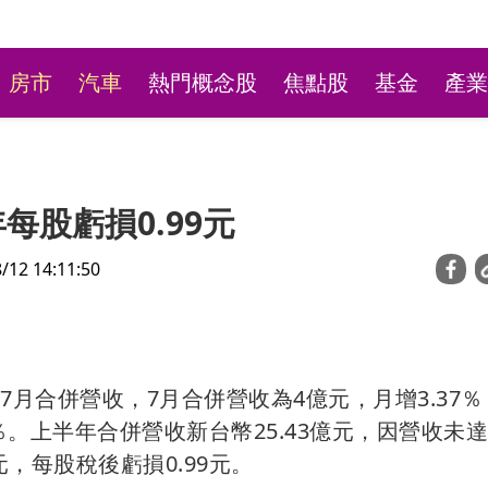
房市
汽車
熱門概念股
焦點股
基金
產業
每股虧損0.99元
2 14:11:50
了？北部地區供不應求
台股開低一度失守43K 
257月合併營收，7月合併營收為4億元，月增3.37
3成喊漲
盤、華邦電噴第3根漲停
26％。上半年合併營收新台幣25.43億元，因營收未
元，每股稅後虧損0.99元。