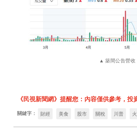
築間公告營收 
《民視新聞網》提醒您：內容僅供參考，投
關鍵字：
財經
美食
股市
關稅
川普
火