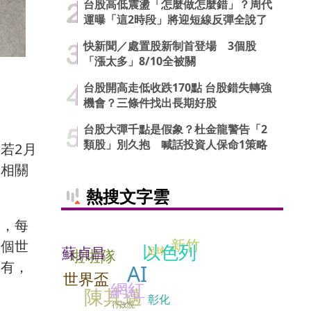
台股高低震盪「怎麼做怎麼錯」？周代
運曝「這2時段」將迎短線反彈全說了
快新聞／處置股新制首登場 3個股
「漲太多」8/10全被關
台股開高走低收跌170點 台股錯失轉強
機會？三條件找出長期好股
台股大彈千點是假象？杜金龍警告「2
類股」別久抱 喊話投資人保命1策略
若2月
稅相關
熱搜文字雲
資，每
新竹
整個世
以色列
蘇貞昌
足球
啦啦隊
也有，
AI
世界盃
網紅
陳其邁
彰化
行政院