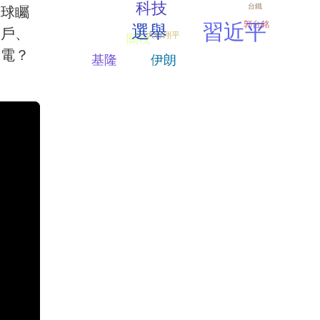
科技
台鐵
全球矚
習近平
選舉
郭台銘
客戶、
大谷翔平
關稅
積電？
伊朗
基隆