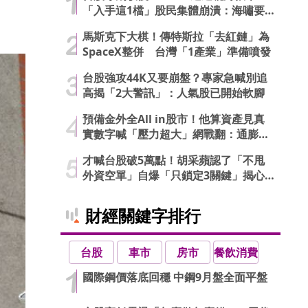
「入手這1檔」股民集體崩潰：海嘯要
來了…
馬斯克下大棋！傳特斯拉「去紅鏈」為
SpaceX整併 台灣「1產業」準備噴發
台股強攻44K又要崩盤？專家急喊別追
高揭「2大警訊」：人氣股已開始軟腳
預備金外全All in股市！他算資產見真
實數字喊「壓力超大」網戰翻：通膨才
可怕
才喊台股破5萬點！胡采蘋認了「不甩
外資空單」自爆「只鎖定3關鍵」揭心
法
財經關鍵字排行
台股
車市
房市
餐飲消費
國際鋼價落底回穩 中鋼9月盤全面平盤