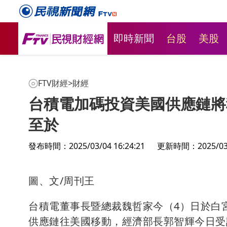
即時新聞
台股
美股
FTV財經
>
財經
台積電加碼投資美國供應鏈將
至於
發布時間：2025/03/04 16:24:21
更新時間：2025/03/0
圖、文/周刊王
台積電董事長暨總裁魏哲家今（4）日於白
供應鏈往美國移動，經濟部長郭智輝今日受