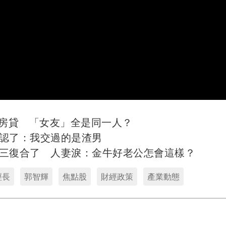
萬房貸 「女友」全是同一人？
認了：我交過的是渣男
三復合了 人妻淚：金牛好老公怎會這樣？
經長
郭智輝
焦點股
財經政策
產業動態