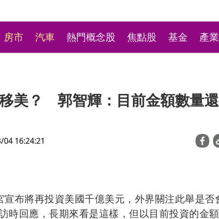
房市
汽車
熱門概念股
焦點股
基金
產業
移美？ 郭智輝：目前金額數量還
4 16:24:21
台彩新刮刮樂祭高額頭獎
萬本吸經銷商搶購
宮宣布將再投資美國千億美元，外界關注此舉是否
訪時回應，長期來看是這樣，但以目前投資的金