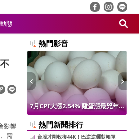
動態
熱門影音
不
 限量14
7月CPI大漲2.54% 雞蛋漲最兇年
台
增9.56% 進出口物價創50年最大漲
第9
熱門新聞排行
會影響
幅
額、需
台股才剛收復44K！巴逆逆曬對帳單