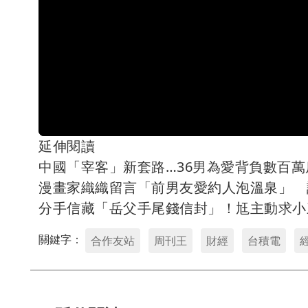
延伸閱讀
中國「宰客」新套路…36男為愛背負數百
漫畫家織織留言「前男友愛約人泡溫泉」 
分手信藏「岳父手尾錢信封」！尪主動求小
關鍵字：
合作友站
周刊王
財經
台積電