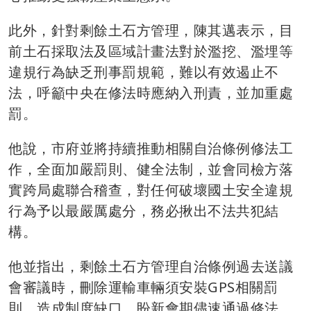
此外，針對剩餘土石方管理，陳其邁表示，目
前土石採取法及區域計畫法對於濫挖、濫埋等
違規行為缺乏刑事罰規範，難以有效遏止不
法，呼籲中央在修法時應納入刑責，並加重處
罰。
他說，市府並將持續推動相關自治條例修法工
作，全面加嚴罰則、健全法制，並會同檢方落
實跨局處聯合稽查，對任何破壞國土安全違規
行為予以最嚴厲處分，務必揪出不法共犯結
構。
他並指出，剩餘土石方管理自治條例過去送議
會審議時，刪除運輸車輛須安裝GPS相關罰
則，造成制度缺口，盼新會期儘速通過修法，