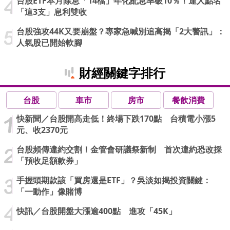
台股ETF本月除息「14檔」年化配息率破10％！達人點名
「這3支」息利雙收
台股強攻44K又要崩盤？專家急喊別追高揭「2大警訊」：
人氣股已開始軟腳
財經關鍵字排行
台股
車市
房市
餐飲消費
快新聞／台股開高走低！終場下跌170點 台積電小漲5
元、收2370元
台股頻傳違約交割！金管會研議祭新制 首次違約恐改採
「預收足額款券」
手握頭期款該「買房還是ETF」？吳淡如揭投資關鍵：
「一動作」像賭博
快訊／台股開盤大漲逾400點 進攻「45K」