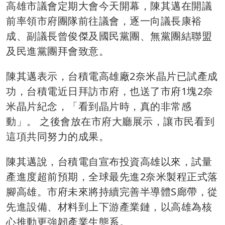
高雄市議會定期大會今天開幕，陳其邁在開議
前率領市府團隊前往議會，逐一向議長康裕
成、副議長曾俊傑及國民黨團、無黨團結聯盟
及民進黨團拜會致意。
陳其邁表示，台積電高雄廠2奈米晶片已試產成
功，台積電近日拜訪市府，也送了市府1塊2奈
米晶片紀念，「看到晶片時，真的非常感
動」。 之後會放在市府大廳展示，讓市民看到
這項共同努力的成果。
陳其邁說，台積電自宣布投資高雄以來，試量
產進度超前預期，全球最先進2奈米製程正式落
腳高雄。市府未來將持續完善半導體S廊帶，從
先進設備、材料到上下游產業鏈，以高雄為核
心推動更強韌產業生態系。