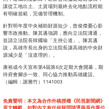
讓從工地出土、土資場到最終去化地點流程能
有明確規範，完備管理機制。
針對明年度中央補助財源短少，曾俊傑憂心影
響市政推動。陳其邁強調，應向立法院溝通，
並請立法院長韓國瑜「主持公道」。陳其邁
說，高雄市長出身的立法院長讓高雄的中央財
源減少是「沒道理的」。
康裕成今天宣布第4屆第6次定期大會開幕，期
待府會腳步一致、同心協力推動高雄建設。
（編輯：謝雅竹）1141003
免責聲明：本文為合作外稿授權《民視新聞網》
原文轉載，如對內文有任何疑問請逕與原作單位