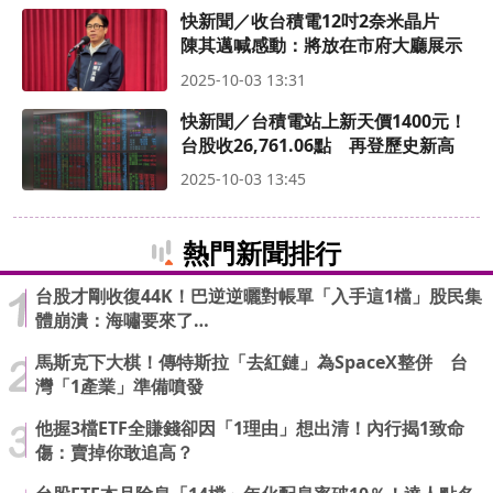
快新聞／收台積電12吋2奈米晶片
陳其邁喊感動：將放在市府大廳展示
2025-10-03 13:31
快新聞／台積電站上新天價1400元！
台股收26,761.06點 再登歷史新高
2025-10-03 13:45
熱門新聞排行
台股才剛收復44K！巴逆逆曬對帳單「入手這1檔」股民集
體崩潰：海嘯要來了…
馬斯克下大棋！傳特斯拉「去紅鏈」為SpaceX整併 台
灣「1產業」準備噴發
他握3檔ETF全賺錢卻因「1理由」想出清！內行揭1致命
傷：賣掉你敢追高？