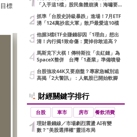
「入手這1檔」股民集體崩潰：海嘯要
長目標
來了…
抓準「台股史詩級暴跌」進場！7月ETF
湧「124萬抄底大軍」散戶最愛這10檔
他握3檔ETF全賺錢卻因「1理由」想出
清！內行揭1致命傷：賣掉你敢追高？
馬斯克下大棋！傳特斯拉「去紅鏈」為
SpaceX整併 台灣「1產業」準備噴發
台股強攻44K又要崩盤？專家急喊別追
高揭「2大警訊」：人氣股已開始軟腳
財經關鍵字排行
台股
車市
房市
餐飲消費
理財最錢線／市場劇烈震盪 AI有變
數？"美股選擇權"靈活布局