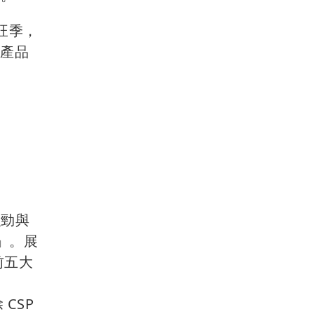
旺季，
路產品
強勁與
」。展
前五大
CSP