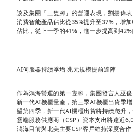
談及集團「三隻腳」的營運表現，劉揚偉表
消費智能產品佔比從35%提升至37%，增
佔比，從上一季的41%，進一步提高到42
AI伺服器持續季增 兆元規模提前達陣
作為鴻海營運的第一隻腳，集團發言人巫俊
新一代AI機櫃量產，第三季AI機櫃出貨季增
望第四季，新一代AI機櫃出貨將持續爬升，
雲端服務供應商（CSP）資本支出將達近6,
鴻海目前與北美主要CSP客戶維持深度合作，A