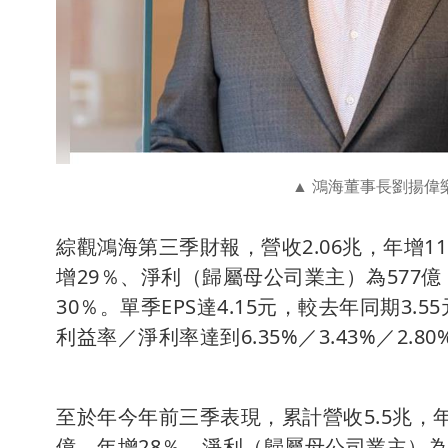
鴻海董事長劉揚偉樂
綜觀鴻海第三季財報，營收2.06兆，年增11
增29％、淨利（歸屬母公司業主）為577億
30％。單季EPS達4.15元，較去年同期3.
利益率／淨利率達到6.35%／3.43%／2
至於年今年前三季表現，累計營收5.5兆，年增
億，年增28％，淨利（歸屬母公司業主）為1