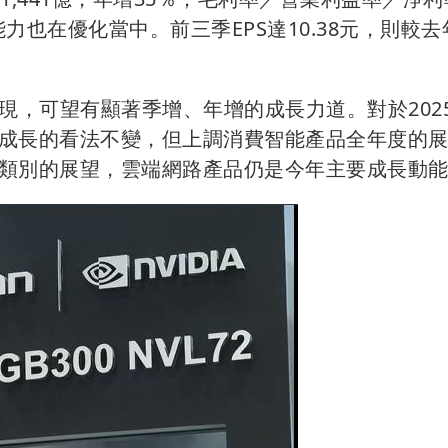
獲利能力也在優化當中。前三季EPS達10.38元，則較
現，可望有顯著季增、年增的成長力道。對於202
成長的看法不變，但上調消費智能產品全年度的
類別的展望，雲端網路產品仍是今年主要成長動