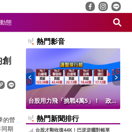
動態
熱門影音
均創
！ 老饕
台股用力飛「挑戰4萬5」！ 政府
北
班
基金226億進場 被動元件狂歡
氣
熱門新聞排行
季的營
年同期
台股才剛收復44K！巴逆逆曬對帳單