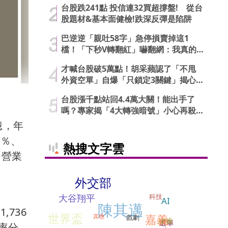
台股跌241點 投信連32買超撐盤! 從台
股題材&基本面健檢!跌深反彈是陷阱
巴逆逆「親吐58字」急停損賣掉這1
檔！「下秒V轉翻紅」嚇翻網：我真的
信了
才喊台股破5萬點！胡采蘋認了「不甩
外資空單」自爆「只鎖定3關鍵」揭心
法
台股漲千點站回4.4萬大關！能出手了
嗎？專家揭「4大轉強暗號」小心再殺
低
億，年
5％、
熱搜文字雲
／營業
外交部
科技
大谷翔平
AI
陳其邁
,736
世界盃
嘉義
其他
戲劇
總統
選舉
率分