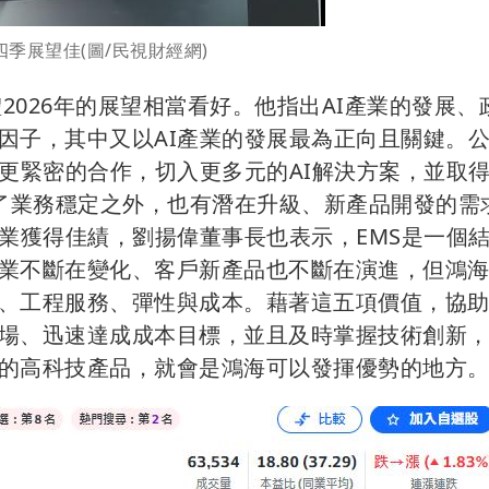
四季展望佳(圖/民視財經網)
2026年的展望相當看好。他指出AI產業的發展、
因子，其中又以AI產業的發展最為正向且關鍵。
展更緊密的合作，切入更多元的AI解決方案，並取
除了業務穩定之外，也有潛在升級、新產品開發的需
產業獲得佳績，劉揚偉董事長也表示，EMS是一個
業不斷在變化、客戶新產品也不斷在演進，但鴻
、工程服務、彈性與成本。藉著這五項價值，協
場、迅速達成成本目標，並且及時掌握技術創新
的高科技產品，就會是鴻海可以發揮優勢的地方