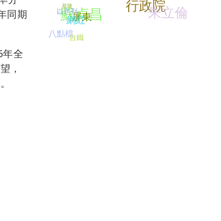
行政院
基隆
朱立倫
蘇貞昌
以色列
去年同期
屏東
網紅
八點檔
台鐵
5年全
展望，
能。