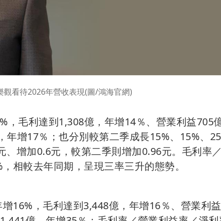
觀看待2026年營收表現(圖/鴻海官網)
%，毛利達到1,308億，年增14％、營業利益705
，年增17％；也分別較第二季成長15%、15%、2
55元、增加0.6元，較第二季則增加0.96元。毛利率
.80%，相較去年同期，呈現三率三升的態勢。
16%，毛利達到3,448億，年增16％、營業利益1
,441億，年增35％；毛利率／營業利益率／淨利