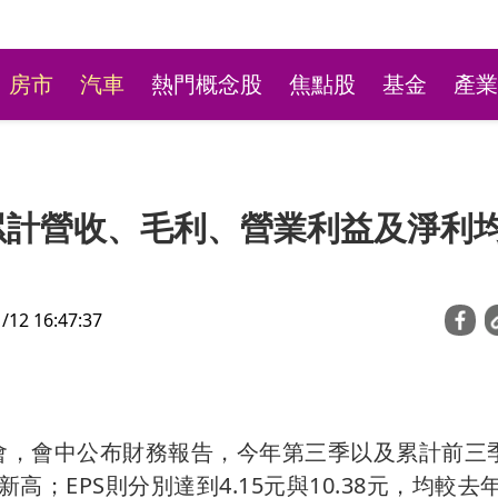
房市
汽車
熱門概念股
焦點股
基金
產業
月累計營收、毛利、營業利益及淨利
2 16:47:37
新莊粉條冰店9月將歇業
不捨盼「新莊陳意涵」接
法說會，會中公布財務報告，今年第三季以及累計前三
；EPS則分別達到4.15元與10.38元，均較去