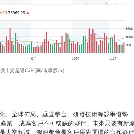
價上揚超過66%(圖/奇摩股市)
化、全球佈局、垂直整合、研發技術等競爭優勢，在
EV產業，成為客戶不可或缺的夥伴。未來只要有新
至是太空領域，鴻海都會是客戶優先選擇的合作夥