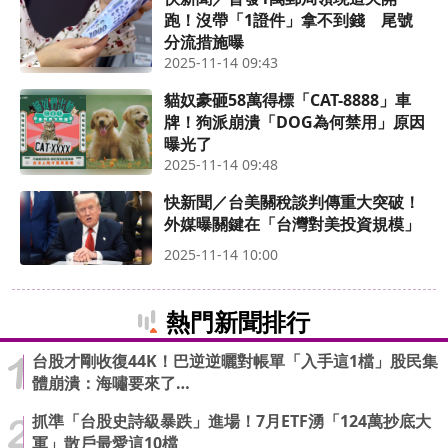
跑！沒帶「1證件」拿不到錢 尾號
分流措施曝
2025-11-14 09:43
貓奴豪砸58萬得標「CAT-8888」車
牌！狗派崩潰「DOG為何禁用」原因
曝光了
2025-11-14 09:48
快新聞／台美關稅談判傳重大突破！
外媒曝關鍵在「台灣對美投資規模」
2025-11-14 10:00
熱門新聞排行
台股才剛收復44K！巴逆逆曬對帳單「入手這1檔」股民集
體崩潰：海嘯要來了…
抓準「台股史詩級暴跌」進場！7月ETF湧「124萬抄底大
軍」散戶最愛這10檔