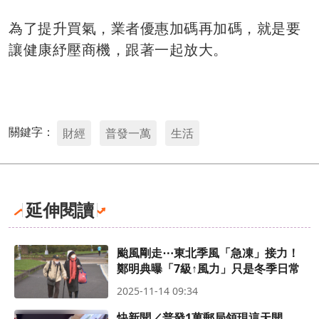
為了提升買氣，業者優惠加碼再加碼，就是要
讓健康紓壓商機，跟著一起放大。
關鍵字：
財經
普發一萬
生活
延伸閱讀
颱風剛走⋯東北季風「急凍」接力！
鄭明典曝「7級↑風力」只是冬季日常
2025-11-14 09:34
快新聞／普發1萬郵局領現這天開