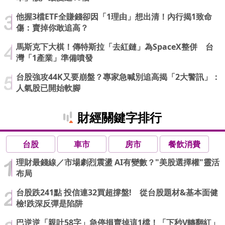
他握3檔ETF全賺錢卻因「1理由」想出清！內行揭1致命
傷：賣掉你敢追高？
馬斯克下大棋！傳特斯拉「去紅鏈」為SpaceX整併 台
灣「1產業」準備噴發
台股強攻44K又要崩盤？專家急喊別追高揭「2大警訊」：
人氣股已開始軟腳
財經關鍵字排行
台股
車市
房市
餐飲消費
理財最錢線／市場劇烈震盪 AI有變數？"美股選擇權"靈活
布局
台股跌241點 投信連32買超撐盤! 從台股題材&基本面健
檢!跌深反彈是陷阱
巴逆逆「親吐58字」急停損賣掉這1檔！「下秒V轉翻紅」