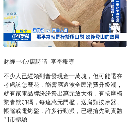
財經中心/唐詩晴 李奇報導
不少人已經領到普發現金一萬塊，但可能還在
考慮該怎麼花，能響應這波全民消費升級潮，
就有家電品牌紛紛祭出萬元放大術，有按摩椅
業者就加碼，每達萬元門檻，送肩頸按摩器、
帳篷或電烤盤，許多行動派，已經搶先到實體
門市體驗。