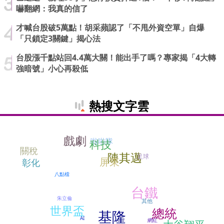
嚇翻網：我真的信了
才喊台股破5萬點！胡采蘋認了「不甩外資空單」自爆
「只鎖定3關鍵」揭心法
台股漲千點站回4.4萬大關！能出手了嗎？專家揭「4大轉
強暗號」小心再殺低
熱搜文字雲
戲劇
科技
啦啦隊
關稅
陳其邁
足球
屏東
彰化
八點檔
台鐵
朱立倫
其他
世界盃
總統
基隆
AI
網紅