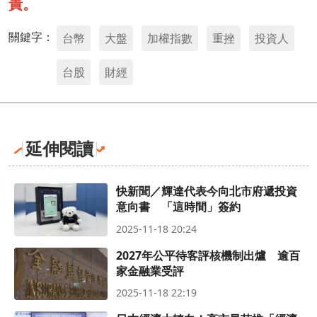
責。
關鍵字：
台幣
大盤
加權指數
重挫
投資人
台股
財經
延伸閱讀
快新聞／輝達代表今向北市府遞投資
意向書 「這時間」簽約
2025-11-18 20:24
2027年公平待客評核機制出爐 逾百
家金融業受評
2025-11-18 22:19