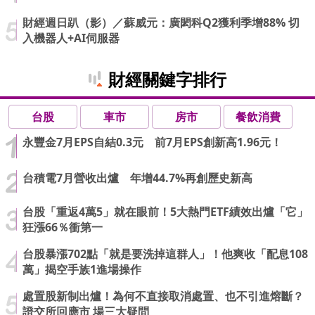
財經週日趴（影）／蘇威元：廣閎科Q2獲利季增88% 切
入機器人+AI伺服器
財經關鍵字排行
台股
車市
房市
餐飲消費
永豐金7月EPS自結0.3元 前7月EPS創新高1.96元！
台積電7月營收出爐 年增44.7%再創歷史新高
台股「重返4萬5」就在眼前！5大熱門ETF績效出爐「它」
狂漲66％衝第一
台股暴漲702點「就是要洗掉這群人」！他爽收「配息108
萬」揭空手族1進場操作
處置股新制出爐！為何不直接取消處置、也不引進熔斷？
證交所回應市 場三大疑問