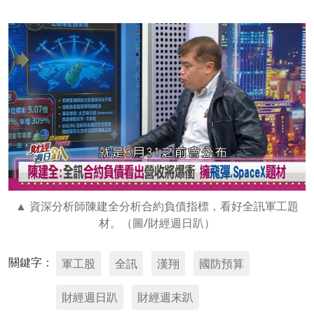
資深分析師陳建全分析合約負債指標，看好全訊軍工題
材。（圖/財經週日趴）
關鍵字：
軍工股
全訊
漢翔
國防預算
財經週日趴
財經週末趴