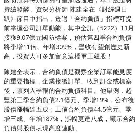
持續發酵。資深分析師 陳建全在《財經週日
趴》節目中指出，透過「合約負債」指標可提
前掌握公司訂單動能，其中全訊（5222）11月
接獲9.07億元國防標案，預估第四季合約負債
將季增11倍、年增309%，營收有望創歷史新
高，投資人可多加留意這檔軍工飆股！
陳建全表示，合約負債是觀察企業訂單能見度
的重要指標，企業接獲訂單、收到訂金或標案
後，須列入季報的合約負債科目。他舉例，超
豐第三季合約負債2.1億元、季增19%，公布後
股價漲幅達五成；工信合約負債44.5億元、季
增三成、年增187%，漲幅更達八成，顯示合約
負債與股價表現高度連動。