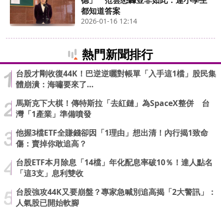
德」 范雲怒轟並非如此：連小學生
都知道答案
2026-01-16 12:14
熱門新聞排行
台股才剛收復44K！巴逆逆曬對帳單「入手這1檔」股民集
體崩潰：海嘯要來了…
馬斯克下大棋！傳特斯拉「去紅鏈」為SpaceX整併 台
灣「1產業」準備噴發
他握3檔ETF全賺錢卻因「1理由」想出清！內行揭1致命
傷：賣掉你敢追高？
台股ETF本月除息「14檔」年化配息率破10％！達人點名
「這3支」息利雙收
台股強攻44K又要崩盤？專家急喊別追高揭「2大警訊」：
人氣股已開始軟腳