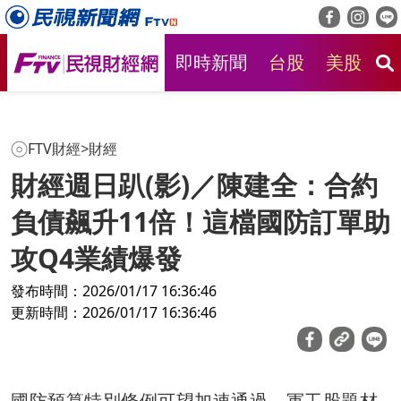
即時新聞
台股
美股
房
FTV財經
>
財經
財經週日趴(影)／陳建全：合約
負債飆升11倍！這檔國防訂單助
攻Q4業績爆發
發布時間：2026/01/17 16:36:46
更新時間：2026/01/17 16:36:46
國防預算特別條例可望加速通過，軍工股題材