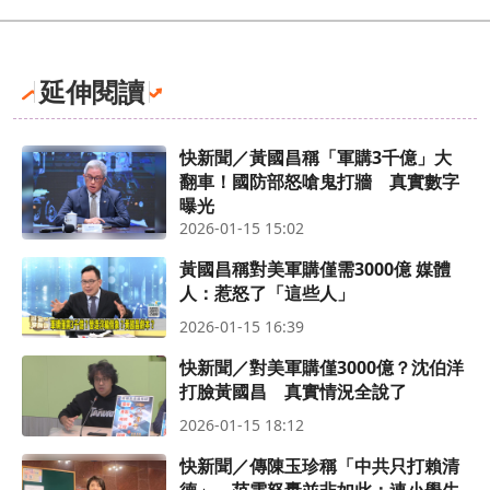
延伸閱讀
快新聞／黃國昌稱「軍購3千億」大
翻車！國防部怒嗆鬼打牆 真實數字
曝光
2026-01-15 15:02
黃國昌稱對美軍購僅需3000億 媒體
人：惹怒了「這些人」
2026-01-15 16:39
快新聞／對美軍購僅3000億？沈伯洋
打臉黃國昌 真實情況全說了
2026-01-15 18:12
快新聞／傳陳玉珍稱「中共只打賴清