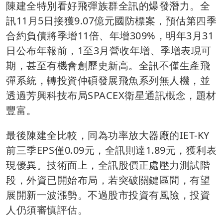
陳建全特別看好飛彈族群全訊的爆發潛力。全
訊11月5日接獲9.07億元國防標案，預估第四季
合約負債將季增11倍、年增309%，明年3月31
日公布年報前，1至3月營收年增、季增表現可
期，甚至有機會創歷史新高。全訊不僅生產飛
彈系統，轉投資仲碩發展飛魚系列無人機，並
透過芳興科技布局SPACEX衛星通訊概念，題材
豐富。
最後陳建全比較，同為功率放大器廠的IET-KY
前三季EPS僅0.09元，全訊則達1.89元，獲利表
現優異。技術面上，全訊股價正處壓力測試階
段，外資已開始布局，若突破關鍵區間，有望
展開新一波漲勢。不過股市投資有風險，投資
人仍須審慎評估。