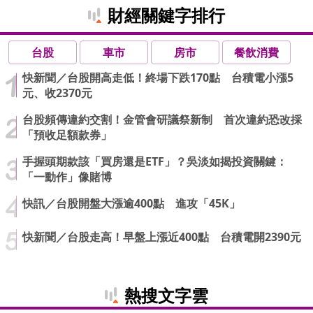
財經關鍵字排行
台股
車市
房市
餐飲消費
快新聞／台股開高走低！終場下跌170點 台積電小漲5
元、收2370元
台股頻傳違約交割！金管會研議祭新制 首次違約恐改採
「預收足額款券」
手握頭期款該「買房還是ETF」？吳淡如揭投資關鍵：
「一動作」像賭博
快訊／台股開盤大漲逾400點 進攻「45K」
快新聞／台股走高！早盤上漲近400點 台積電開2390元
熱搜文字雲