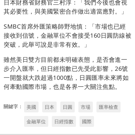
日本財務省財務官三村淳：「我們今後也會視
其必要性，與美國緊密合作做出適當應對。」
SMBC首席外匯策略師野地慎：「市場也已經
接收到信號，金融單位不會接受160日圓防線被
突破，此舉可說是非常有效。」
雖然美日雙方目前都未明確表態，是否會進一
步介入匯率，但日經指數已先受此影響，26號
一開盤就大跌超過1000點，日圓匯率未來將如
何牽動國際市場，也是各界一大關注焦點。
關鍵字：
美國
日本
日圓
市場
匯率檢查
金融單位
日經指數
國際