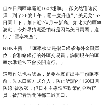
但在日圓匯率逼近160大關時，卻突然迅速反
彈，到了26號上午，還一度升值到1美元兌153
日圓上下，創下近2個月來新高。如此大的匯率
波動，令外界猜測恐怕就是因為美日兩國，進
行了"匯率檢查"。
NHK主播：「匯率檢查是指日銀或海外金融單
位，會聯絡銀行的外匯交易員，詢問現在的匯
率水準通常不會公開進行。」
這種作法也被認為，是要在真正出手干預匯率
前，先以口頭方式介入，防止所謂的"160日圓
防線"被攻破，但日本主導匯率政策的金融官
員，被記者詢問時都三緘其口。