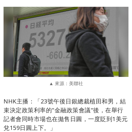
來源：美聯社
NHK主播：「23號午後日銀總裁植田和男，結
束決定政策利率的"金融政策會議"後，在舉行
記者會同時市場也在拋售日圓，一度貶到1美元
兌159日圓上下。」