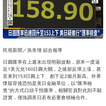
民視新聞／吳彔瑾 綜合報導
日圓匯率在上週末出現明顯波動，原本一度逼
近1美元兌160日圓大關，之後卻反彈上漲，甚
至來到153日圓上下、創下近2個月新高。外界
懷疑背後恐怕是美日金融單位，以"匯率檢
查"的方式口頭干預匯率，相關官員對此則不願
證實，僅強調美日若有必要會積極合作。