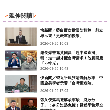
延伸閱讀
快新聞／藍白屢次擋國防預算 顧立
雄示警「更嚴重的後果」
2026-01-26 16:08
館長爆曾邀黃國昌「赴中國直播」
稱：走一趟才懂台灣需求！他竟回應
「不排斥」
2026-01-26 16:48
快新聞／習近平瘋狂清洗解放軍 中
國旅美學者示警「台灣更危險」
2026-01-26 17:05
張又俠落馬遭解放軍酸「腐敗分
子」：身分沒豁免權！習近平警示全