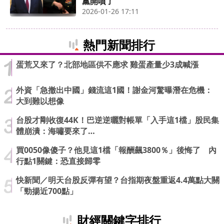
黨開噴了
2026-01-26 17:11
熱門新聞排行
蛋荒又來了？北部地區供不應求 雞蛋產量少3成喊漲
外資「急撤出中國」錢流這1國！謝金河驚曝潛在危機：
大到難以想像
台股才剛收復44K！巴逆逆曬對帳單「入手這1檔」股民集
體崩潰：海嘯要來了…
買0050像傻子？他見這1檔「報酬飆3800％」後悔了 內
行點1關鍵：恐直接歸零
快新聞／明天台股反彈有望？台指期夜盤重返4.4萬點大關
「勁揚近700點」
財經關鍵字排行