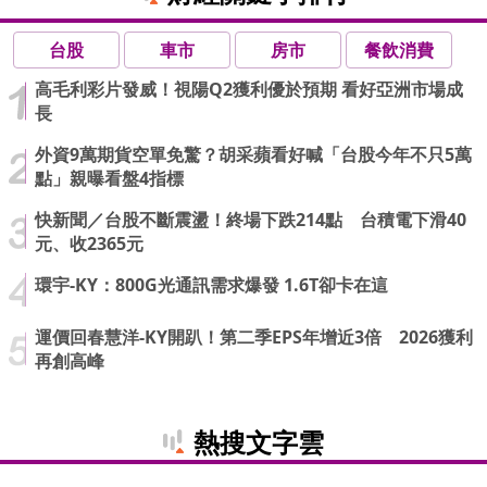
台股
車市
房市
餐飲消費
高毛利彩片發威！視陽Q2獲利優於預期 看好亞洲市場成
長
外資9萬期貨空單免驚？胡采蘋看好喊「台股今年不只5萬
點」親曝看盤4指標
快新聞／台股不斷震盪！終場下跌214點 台積電下滑40
元、收2365元
環宇-KY：800G光通訊需求爆發 1.6T卻卡在這
運價回春慧洋-KY開趴！第二季EPS年增近3倍 2026獲利
再創高峰
熱搜文字雲