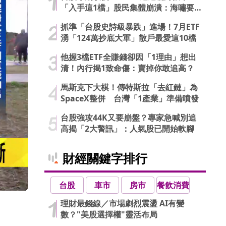
「入手這1檔」股民集體崩潰：海嘯要
來了…
抓準「台股史詩級暴跌」進場！7月ETF
湧「124萬抄底大軍」散戶最愛這10檔
他握3檔ETF全賺錢卻因「1理由」想出
清！內行揭1致命傷：賣掉你敢追高？
馬斯克下大棋！傳特斯拉「去紅鏈」為
SpaceX整併 台灣「1產業」準備噴發
台股強攻44K又要崩盤？專家急喊別追
高揭「2大警訊」：人氣股已開始軟腳
財經關鍵字排行
台股
車市
房市
餐飲消費
理財最錢線／市場劇烈震盪 AI有變
數？"美股選擇權"靈活布局