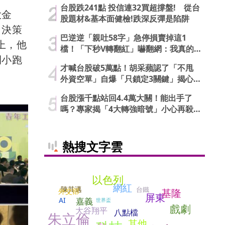
台股跌241點 投信連32買超撐盤! 從台
大金
股題材&基本面健檢!跌深反彈是陷阱
，決策
巴逆逆「親吐58字」急停損賣掉這1
上，他
檔！「下秒V轉翻紅」嚇翻網：我真的
間小跑
信了
才喊台股破5萬點！胡采蘋認了「不甩
外資空單」自爆「只鎖定3關鍵」揭心
法
台股漲千點站回4.4萬大關！能出手了
嗎？專家揭「4大轉強暗號」小心再殺
低
熱搜文字雲
以色列
網紅
陳其邁
台鐵
外交部
基隆
屏東
AI
嘉義
世界盃
戲劇
大谷翔平
八點檔
朱立倫
其他
選舉