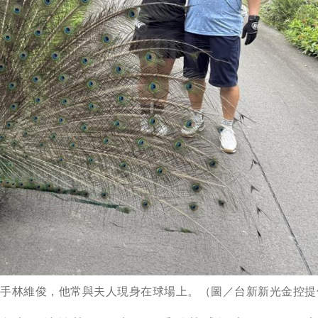
舵手林維俊，他常與夫人現身在球場上。（圖／台新新光金控提