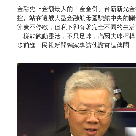
金融史上金額最大的「金金併」台新新光金
控。站在這艘大型金融航母駕駛艙中央的關
節奏不停歇，但私下卻有著完全不同的生活
一樣能跑動靈活，不只足球，高爾夫球揮桿
步前進，民視新聞獨家專訪他證實這傳聞，