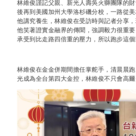
林維俊謹記父親、新光人壽吳火獅團隊的財
後再到美國加州大學洛杉磯分校，一路從美
他講究養生，林維俊在受訪時與記者分享，
他笑著證實金融界的傳聞，強調毅力很重要
承受到比走路四倍重的壓力，所以跑步這個
林維俊在金金併期間擔任掌舵手，清晨晨跑
光成為全台第四大金控，林維俊不只會高爾