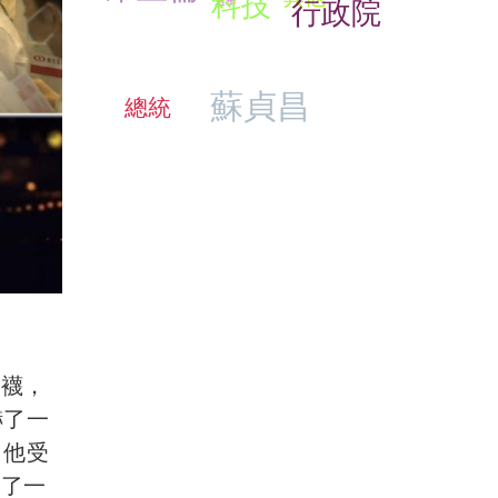
科技
行政院
蘇貞昌
總統
長襪，
嚇了一
，他受
請了一