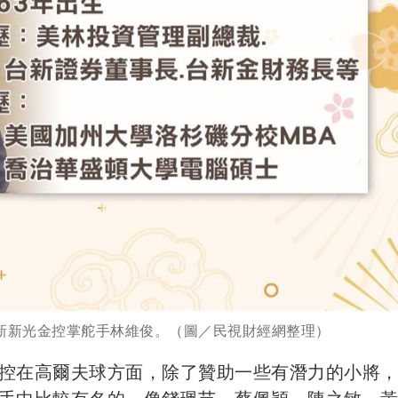
新新光金控掌舵手林維俊。（圖／民視財經網整理）
控在高爾夫球方面，除了贊助一些有潛力的小將