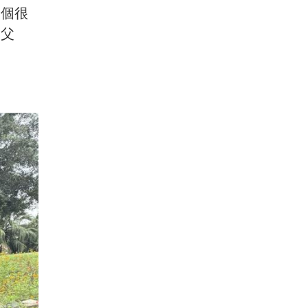
這個很
他父