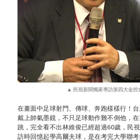
民視新聞獨家專訪第四大金控
在畫面中足球射門、傳球、奔跑樣樣行！台
戴上帥氣墨鏡，不只足球動作難不倒他，在
跳，完全看不出林維俊已經超過60歲，民
訪時回憶起學高爾夫球，是在考完大學聯考