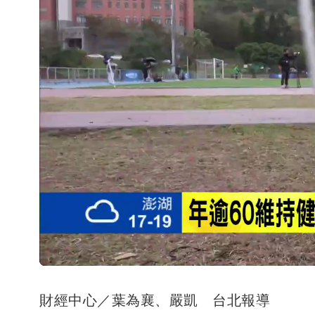
財經中心／葉為襄、嚴凱 台北報導