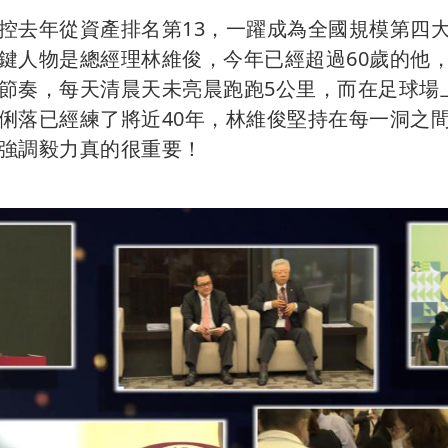
控去年從資產排名第13，一躍成為全國規模第四
鍵人物是總經理林維俊，今年已經超過60歲的他
節奏，每天清晨天未亮晨跑跑5公里，而在足球場
俐落已經練了將近40年，林維俊堅持在每一洞之
強調毅力真的很重要！