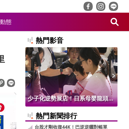
動態
熱門影音
里
3億!跌深
少子化逆勢展店！日系母嬰龍頭插
餐
要
旗台灣 誓言5年開20店
獎
熱門新聞排行
台股才剛收復44K！巴逆逆曬對帳單