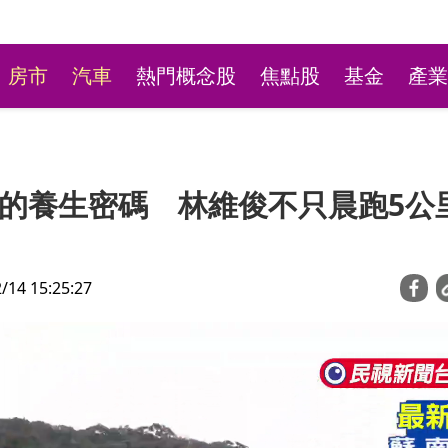
房市
汽車
熱門概念股
焦點股
基金
產業
的養生密碼 林維俊不只晨跑5公
4 15:25:27
4900點好多人賣飛 公
台股量能回歸 外資狂掃90
金重押台積電.聯發科
反彈行情 站穩季線最重