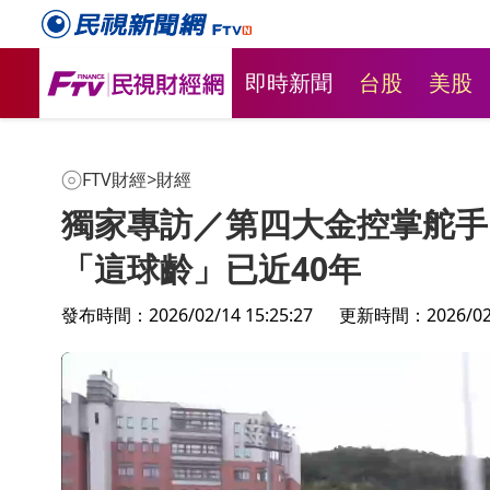
即時新聞
台股
美股
FTV財經
>
財經
獨家專訪／第四大金控掌舵手
「這球齡」已近40年
發布時間：2026/02/14 15:25:27
更新時間：2026/02/1
府
北車商場熱到爆！店家客人抱怨冷
台股4天飆
氣不涼 新光三越：調整中
股、政府基