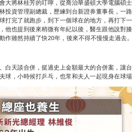
會大將林桂芳的叮嚀，從喬治華盛頓大學電腦碩
林投資管理副總裁，歷練到台新證券董事長，一
球打完了就跑步，到下一個球在的地方，再打下
，他也提到後來稍微有年紀以後，醫生跟他說對
動作雖然持續了快20年，後來不得不慢慢走過去
、白天談合併，挺過史上金額最大的合併案，讓
夫球，小時候打乒乓，也常和夫人一起現身在球