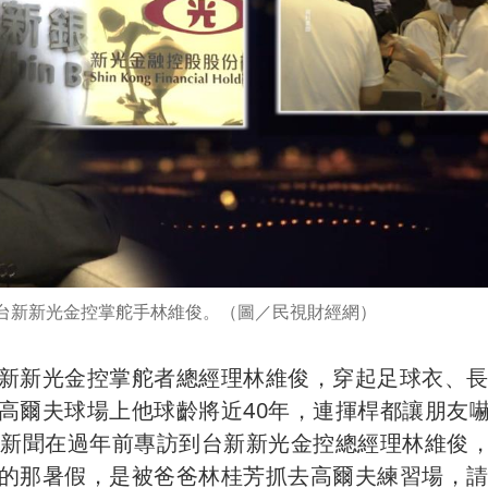
台新新光金控掌舵手林維俊。（圖／民視財經網）
新新光金控掌舵者總經理林維俊，穿起足球衣、
高爾夫球場上他球齡將近40年，連揮桿都讓朋友
視新聞在過年前專訪到台新新光金控總經理林維俊
的那暑假，是被爸爸林桂芳抓去高爾夫練習場，