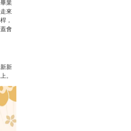
士畢業
路走來
一桿，
膝蓋會
。
台新新
場上。