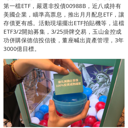
第一檔ETF，嚴選非投債00988B，近八成持有
美國企業，瞄準高票息，推出月月配息ETF，讓
存債更有感。活動現場擺出ETF拍貼機等，這檔
ETF3/2開始募集，3/25掛牌交易，玉山金控成
功併購保德信投信後，董座喊出資產管理，3年
3000億目標。