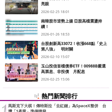
亮眼
2026-02-25 18:01
南韓股市逆勢上揚 亞股高檔震盪持
續！
2026-01-26 18:53
台股創新高33072！收漲668點「史上
第八強」 明封關
2026-02-10 15:07
玉山投信首檔債券ETF！00988B嚴選
高票息、非投債 月配息
2026-02-25 15:06
熱門新聞排行
馬斯克下大棋！傳特斯拉「去紅鏈」為SpaceX整併 台
灣「1產業」準備噴發