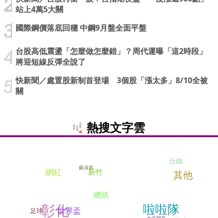
站上4萬5大關
國際鋼價落底回穩 中鋼9月盤全面平盤
台股高低震盪「怎麼做怎麼錯」？周代運曝「這2時段」
將迎短線反彈全說了
快新聞／處置股新制首登場 3個股「漲太多」8/10全被
關
熱搜文字雲
台鐵
蘇貞昌
網紅
新竹
其他
總統
彰化
啦啦隊
世界盃
足球
大谷翔平