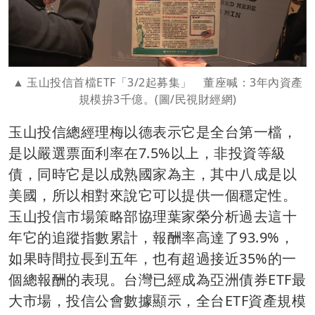
玉山投信首檔ETF「3/2起募集」 董座喊：3年內資產
規模拚3千億。(圖/民視財經網)
玉山投信總經理梅以德表示它是全台第一檔，
是以嚴選票面利率在7.5%以上，非投資等級
債，同時它是以成熟國家為主，其中八成是以
美國，所以相對來說它可以提供一個穩定性。
玉山投信市場策略部協理葉家榮分析過去這十
年它的追蹤指數累計，報酬率高達了93.9%，
如果時間拉長到五年，也有超過接近35%的一
個總報酬的表現。台灣已經成為亞洲債券ETF最
大市場，投信公會數據顯示，全台ETF資產規模