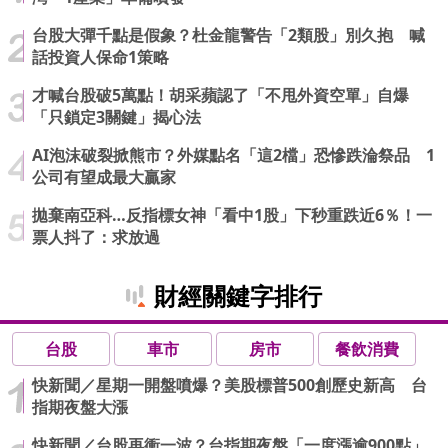
台股大彈千點是假象？杜金龍警告「2類股」別久抱 喊
話投資人保命1策略
才喊台股破5萬點！胡采蘋認了「不甩外資空單」自爆
「只鎖定3關鍵」揭心法
AI泡沫破裂掀熊市？外媒點名「這2檔」恐慘跌淪祭品 1
公司有望成最大贏家
拋棄南亞科…反指標女神「看中1股」下秒重跌近6％！一
票人抖了：求放過
財經關鍵字排行
台股
車市
房市
餐飲消費
快新聞／星期一開盤噴爆？美股標普500創歷史新高 台
指期夜盤大漲
快新聞／台股再衝一波？台指期夜盤「一度漲逾900點」