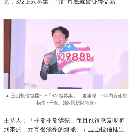
息，3/2正式募集，預計月底就會掛牌交易。
玉山投信首檔ETF「3/2起募集」 董座喊：3年內資產規
模拚3千億。(圖/民視財經網)
主持人：「非常非常漂亮，而且也很應景即將
到來的，元宵很漂亮的燈籠。」玉山投信推出