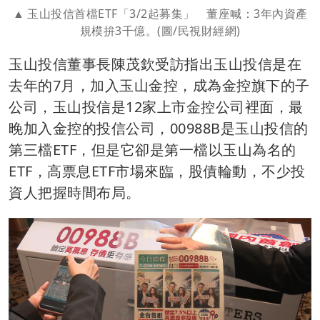
玉山投信首檔ETF「3/2起募集」 董座喊：3年內資產
規模拚3千億。(圖/民視財經網)
玉山投信董事長陳茂欽受訪指出玉山投信是在
去年的7月，加入玉山金控，成為金控旗下的子
公司，玉山投信是12家上市金控公司裡面，最
晚加入金控的投信公司，00988B是玉山投信的
第三檔ETF，但是它卻是第一檔以玉山為名的
ETF，高票息ETF市場來臨，股債輪動，不少投
資人把握時間布局。