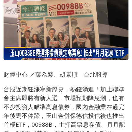
財經中心 ／葉為襄、胡景順 台北報導
台股近期狂漲寫新歷史，熱錢湧進！加上聯準
會主席即將有新人選，市場預期降息潮，也有
不少投資人瞄準高息債券，國內金融業在過完
年後馬不停蹄，玉山金併保德信投信後也推出
首檔ETF，00988B，主打高票息存債、月月配