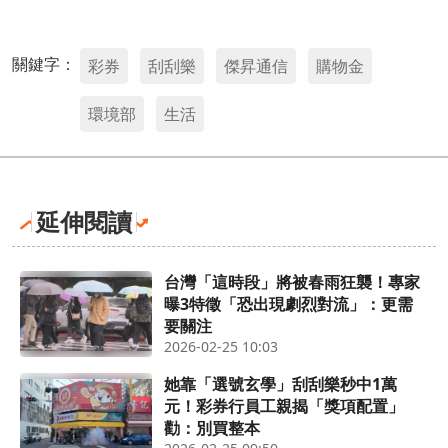
關鍵字：
彩券
刮刮樂
傑昇通信
購物金
環境部
生活
延伸閱讀
台灣「這時段」將被春雨狂襲！專家
曝3特徵「恐出現劇烈對流」：更需
要關注
2026-02-25 10:03
她靠「選號玄學」刮刮樂秒中1萬
元！彩券行員工親揭「獎項配置」
勸：別買整本