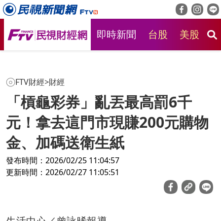
即時新聞
台股
美股
房
FTV財經
>
財經
「槓龜彩券」亂丟最高罰6千
元！拿去這門市現賺200元購物
金、加碼送衛生紙
發布時間：2026/02/25 11:04:57
更新時間：2026/02/27 11:05:51
生活中心／曾詠晞報導