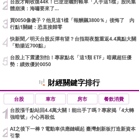
台股才剛收復44K！巴逆逆曬對帳單「入手這1檔」股民集
體崩潰：海嘯要來了…
買0050像傻子？他見這1檔「報酬飆3800％」後悔了 內
行點1關鍵：恐直接歸零
快新聞／明天台股反彈有望？台指期夜盤重返4.4萬點大關
「勁揚近700點」
台股上下震盪別怕！專家點名「這1類 ETF」暗藏超狂優
勢：績效優於0050
財經關鍵字排行
台股
車市
房市
餐飲消費
台股漲千點站回4.4萬大關！能出手了嗎？專家揭「4大轉
強暗號」小心再殺低
AI之後下一棒？電動車供應鏈崛起 臺灣創新板打造新資本
引擎