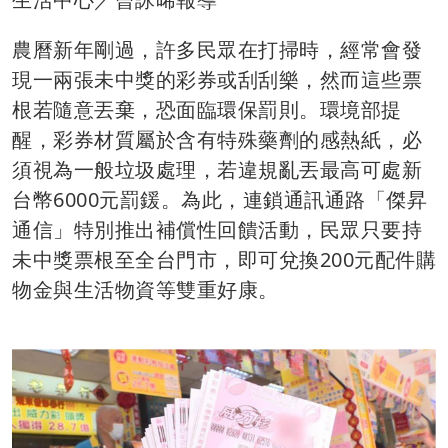
農曆新年剛過，許多民眾在打掃時，經常會發
現一兩張未中獎的彩券或刮刮樂，然而這些票
根若隨意丟棄，恐面臨環保罰則。環境部提
醒，彩券材質屬於含有特殊藥劑的感熱紙，必
須視為一般垃圾處理，若違規亂丟最高可處新
台幣6000元罰鍰。為此，連鎖通訊通路「傑昇
通信」特別推出補償性回饋活動，民眾只要持
未中獎票根至全台門市，即可兌換200元配件購
物金與生活物資等雙重好康。