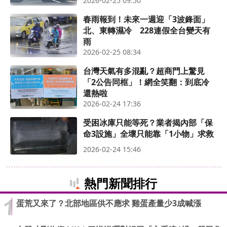
2026-02-25 09:50
春雨報到！未來一週迎「3波鋒面」
北、東轉濕冷 228連假全台變天有
雨
2026-02-25 08:34
台灣天氣有多混亂？超商門上驚見
「2公告同框」！網全笑翻：到底冷
還熱啦
2026-02-24 17:36
受困冰庫只能等死？業者揭內部「保
命3設施」全壞只能靠「1小物」求救
2026-02-24 15:46
熱門新聞排行
蛋荒又來了？北部地區供不應求 雞蛋產量少3成喊漲