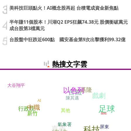
美科技巨頭點火！AI概念股再起 台積電成資金新焦點
半年賺11個股本！川湖Q2 EPS狂飆74.38元 股價衝破萬元
成台股第3檔萬元
台股盤中狂跌近600點 國安基金第9次出擊獲利99.32億
熱搜文字雲
大谷翔平
以色列
基隆
台鐵
蘇貞昌
戲劇
陳其邁
AI
中職
足球
行政院
其他
新竹
關稅
氣象署
科技
嘉義
屏東