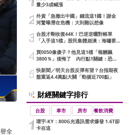
量少3成喊漲
外資「急撤出中國」錢流這1國！謝金
河驚曝潛在危機：大到難以想像
台股才剛收復44K！巴逆逆曬對帳單
「入手這1檔」股民集體崩潰：海嘯要
來了…
買0050像傻子？他見這1檔「報酬飆
3800％」後悔了 內行點1關鍵：恐直
接歸零
快新聞／明天台股反彈有望？台指期夜
盤重返4.4萬點大關「勁揚近700點」
財經關鍵字排行
台股
車市
房市
餐飲消費
環宇-KY：800G光通訊需求爆發 1.6T卻
卡在這
享譽全