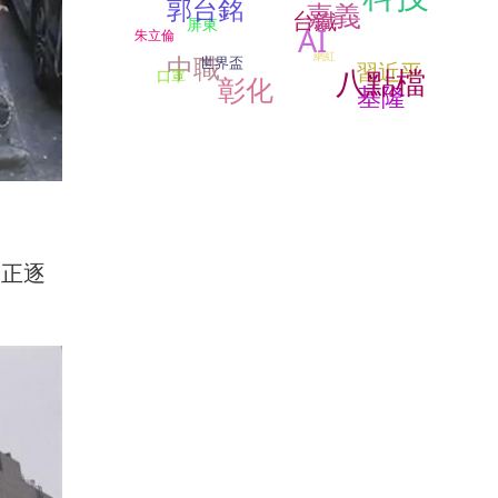
郭台銘
嘉義
台鐵
屏東
AI
朱立倫
網紅
中職
世界盃
習近平
八點檔
口罩
彰化
基隆
能正逐
。