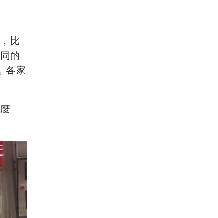
算，比
相同的
，各家
甚麼