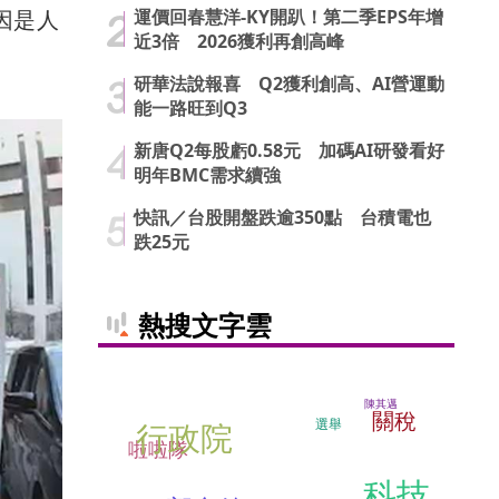
運價回春慧洋-KY開趴！第二季EPS年增
因是人
近3倍 2026獲利再創高峰
研華法說報喜 Q2獲利創高、AI營運動
能一路旺到Q3
新唐Q2每股虧0.58元 加碼AI研發看好
明年BMC需求續強
快訊／台股開盤跌逾350點 台積電也
跌25元
熱搜文字雲
陳其邁
關稅
行政院
選舉
啦啦隊
科技