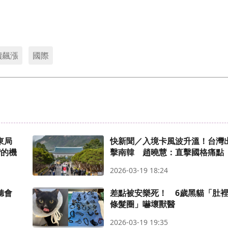
價飆漲
國際
東局
快新聞／入境卡風波升溫！台灣
灣的機
擊南韓 趙曉慧：直擊國格痛點
2026-03-19 18:24
公聽會
差點被安樂死！ 6歲黑貓「肚裡
條髮圈」嚇壞獸醫
2026-03-19 19:35