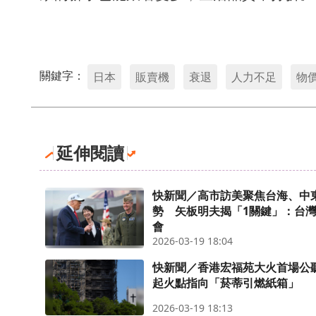
關鍵字：
日本
販賣機
衰退
人力不足
物
延伸閱讀
快新聞／高市訪美聚焦台海、中
勢 矢板明夫揭「1關鍵」：台
會
2026-03-19 18:04
快新聞／香港宏福苑大火首場
起火點指向「菸蒂引燃紙箱」
2026-03-19 18:13