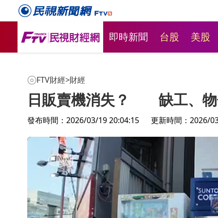
即時新聞
台股
美股
FTV財經
>
財經
日販賣機消失？ 缺工、物
發布時間：2026/03/19 20:04:15
更新時間：2026/03/2
撐
水溝蓋上曬麵線！孫女炫耀「純手
店員失手
工」、公開地址 害麵線廠熄燈
薩 網友