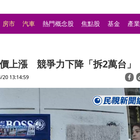
房市
汽車
熱門概念股
焦點股
基金
產業
價上漲 競爭力下降「拆2萬台」
0 13:14:59
？章魚燒披薩變美乃滋披
熊本震後台積電送暖豪捐5
收餐超傻眼
幣 日本人感動留言