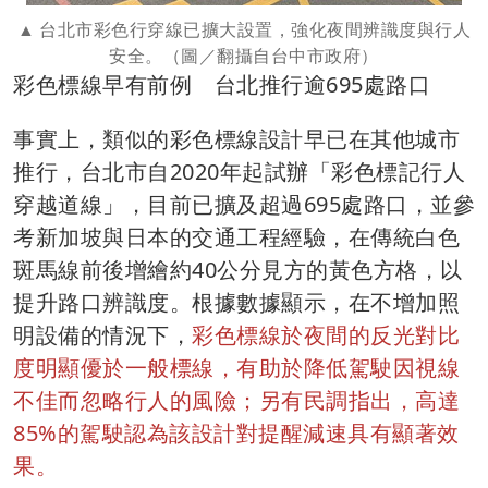
台北市彩色行穿線已擴大設置，強化夜間辨識度與行人
安全。（圖／翻攝自台中市政府）
彩色標線早有前例 台北推行逾695處路口
事實上，類似的彩色標線設計早已在其他城市
推行，台北市自2020年起試辦「彩色標記行人
穿越道線」，目前已擴及超過695處路口，並參
考新加坡與日本的交通工程經驗，在傳統白色
斑馬線前後增繪約40公分見方的黃色方格，以
提升路口辨識度。根據數據顯示，在不增加照
明設備的情況下，
彩色標線於夜間的反光對比
度明顯優於一般標線，有助於降低駕駛因視線
不佳而忽略行人的風險；另有民調指出，高達
85%的駕駛認為該設計對提醒減速具有顯著效
果。