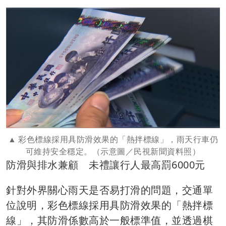
彩色標線採用具防滑效果的「熱拌標線」，雨天行車仍
可維持安全穩定。（示意圖／民視新聞資料照）
防滑與排水兼顧 未禮讓行人最高罰6000元
針對外界關心雨天是否易打滑的問題，交通單
位說明，彩色標線採用具防滑效果的「熱拌標
線」，其防滑係數高於一般標準值，並透過棋