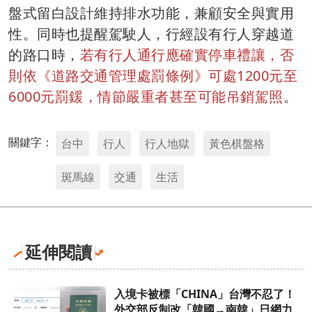
盤式留白設計維持排水功能，兼顧安全與實用
性。同時也提醒駕駛人，行經設有行人穿越道
的路口時，
若有行人通行應確實停車禮讓，否
則依《道路交通管理處罰條例》可處1200元至
6000元罰鍰，情節嚴重者甚至可能吊銷駕照
。
關鍵字：
台中
行人
行人地獄
黃色棋盤格
斑馬線
交通
生活
延伸閱讀
入境卡被標「CHINA」台灣不忍了！
外交部反制改「韓國→南韓」日網力