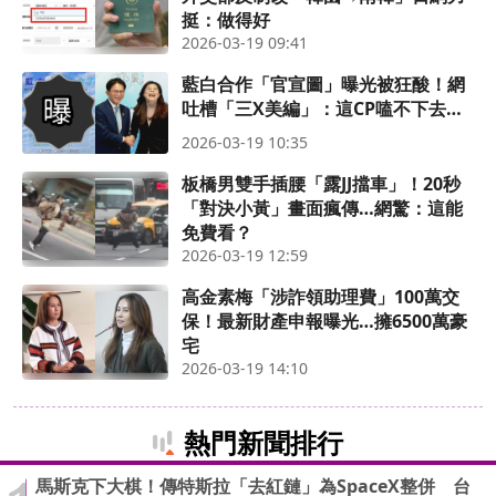
挺：做得好
2026-03-19 09:41
藍白合作「官宣圖」曝光被狂酸！網
吐槽「三X美編」：這CP嗑不下去…
2026-03-19 10:35
板橋男雙手插腰「露JJ擋車」！20秒
「對決小黃」畫面瘋傳…網驚：這能
免費看？
2026-03-19 12:59
高金素梅「涉詐領助理費」100萬交
保！最新財產申報曝光…擁6500萬豪
宅
2026-03-19 14:10
熱門新聞排行
馬斯克下大棋！傳特斯拉「去紅鏈」為SpaceX整併 台