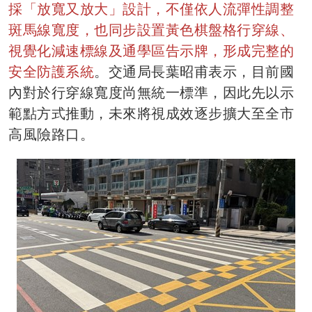
採「放寬又放大」設計，不僅依人流彈性調整
斑馬線寬度，也同步設置黃色棋盤格行穿線、
視覺化減速標線及通學區告示牌，形成完整的
安全防護系統
。交通局長葉昭甫表示，目前國
內對於行穿線寬度尚無統一標準，因此先以示
範點方式推動，未來將視成效逐步擴大至全市
高風險路口。