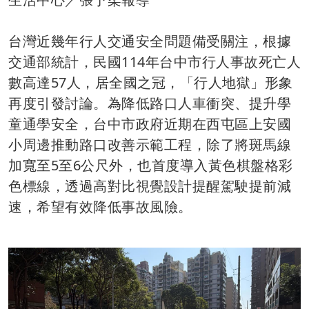
台灣近幾年行人交通安全問題備受關注，根據
交通部統計，民國114年台中市行人事故死亡人
數高達57人，居全國之冠，「行人地獄」形象
再度引發討論。為降低路口人車衝突、提升學
童通學安全，台中市政府近期在西屯區上安國
小周邊推動路口改善示範工程，除了將斑馬線
加寬至5至6公尺外，也首度導入黃色棋盤格彩
色標線，透過高對比視覺設計提醒駕駛提前減
速，希望有效降低事故風險。