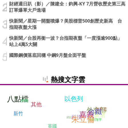
財經週日趴（影）／陳建全：鈞興-KY 7月營收歷史第三高
訂單爆單大戶進場
快新聞／星期一開盤噴爆？美股標普500創歷史新高 台
指期夜盤大漲
快新聞／台股再衝一波？台指期夜盤「一度漲逾900點」
站上4萬5大關
國際鋼價落底回穩 中鋼9月盤全面平盤
熱搜文字雲
八點檔
以色列
伊朗
其他
外交部
世界盃
台鐵
嘉義
新竹
氣象署
科技
朱立倫
網紅
大谷翔平
英國