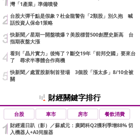
灣「1產業」準備噴發
台股大彈千點是假象？杜金龍警告「2類股」別久抱 喊
話投資人保命1策略
快新聞／星期一開盤噴爆？美股標普500創歷史新高 台
指期夜盤大漲
看到「晶片實力」後悔了？斷交19年「前邦交國」要來台
了 尋求半導體合作商機
快新聞／處置股新制首登場 3個股「漲太多」8/10全被
關
財經關鍵字排行
台股
車市
房市
餐飲消費
財經週日趴（影）／蘇威元：廣閎科Q2獲利季增88% 切
入機器人+AI伺服器