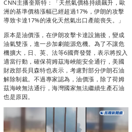
CNN主播奎斯特：「天然氣價格持續飆升，歐
洲的基準價格漲幅已經超過17%，伊朗的攻擊
導致卡達17%的液化天然氣出口產能喪失。」
原本是油價漲，在伊朗攻擊卡達設施後，變成
油氣雙漲，進一步加劇能源危機。為了不讓危
機擴大，日、英、法等6國齊發聲，表示將投入
適當行動，確保荷姆茲海峽能安全通行，美國
財政部長貝森特也表示，考慮對部分伊朗石油
解除制裁。不過專家認為，油價漲，除了荷姆
茲海峽無法通行，海灣國家無法繼續生產石油
也是原因。