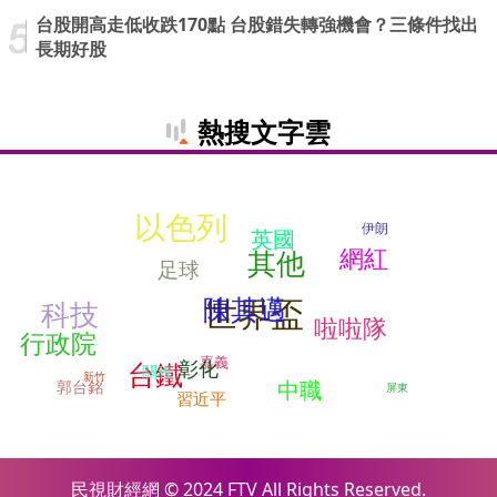
台股開高走低收跌170點 台股錯失轉強機會？三條件找出
長期好股
熱搜文字雲
以色列
伊朗
英國
網紅
其他
足球
陳其邁
世界盃
科技
啦啦隊
行政院
嘉義
彰化
台鐵
關稅
新竹
中職
郭台銘
屏東
習近平
民視財經網 © 2024 FTV All Rights Reserved.