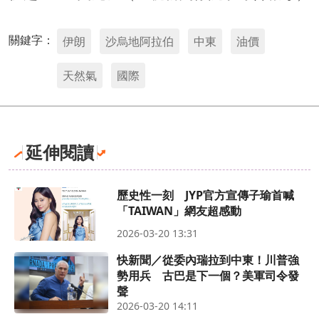
關鍵字：
伊朗
沙烏地阿拉伯
中東
油價
天然氣
國際
延伸閱讀
歷史性一刻 JYP官方宣傳子瑜首喊
「TAIWAN」網友超感動
2026-03-20 13:31
快新聞／從委內瑞拉到中東！川普強
勢用兵 古巴是下一個？美軍司令發
聲
2026-03-20 14:11