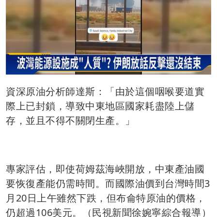
資深原油分析師達斯：「由於這個咽喉要道實
際上已封鎖，導致中東地區國家耗盡陸上儲
存，並且不得不關閉生產。」
專家評估，即使荷姆茲海峽開放，中東產油國
要恢復產能仍需時間。而國際油價到台灣時間3
月20日上午雖然下跌，但布侖特原油的價格，
仍超過106美元。（民視新聞徐婉寧綜合報導）