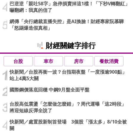
巴逆逆「親吐58字」急停損賣掉這1檔！「下秒V轉翻紅」
嚇翻網：我真的信了
網傳「央行總裁直播失控」是AI換臉！財經專家阮慕驊
「怒踢爆造假真相」
財經關鍵字排行
台股
車市
房市
餐飲消費
快新聞／台股再衝一波？台指期夜盤「一度漲逾900點」
站上4萬5大關
國際鋼價落底回穩 中鋼9月盤全面平盤
台股高低震盪「怎麼做怎麼錯」？周代運曝「這2時段」
將迎短線反彈全說了
快新聞／處置股新制首登場 3個股「漲太多」8/10全被
關