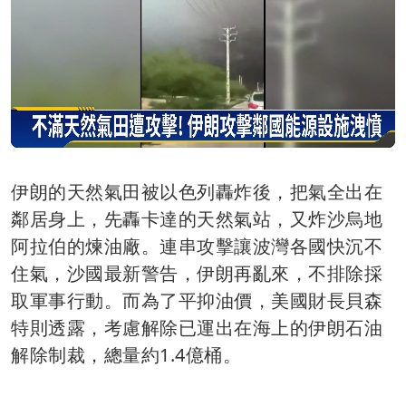
伊朗的天然氣田被以色列轟炸後，把氣全出在
鄰居身上，先轟卡達的天然氣站，又炸沙烏地
阿拉伯的煉油廠。連串攻擊讓波灣各國快沉不
住氣，沙國最新警告，伊朗再亂來，不排除採
取軍事行動。而為了平抑油價，美國財長貝森
特則透露，考慮解除已運出在海上的伊朗石油
解除制裁，總量約1.4億桶。