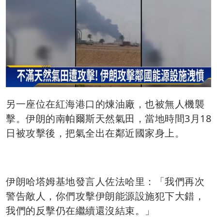
另一座位在紅海港口的煉油廠，也被無人機襲
擊。伊朗的南帕爾斯天然氣田，當地時間3月18
日被攻擊後，把氣全出在鄰近國家身上。
伊朗哈塔姆基地發言人佐法哈里：「我們再次
警告敵人，你們攻擊伊朗能源設施犯下大錯，
我們的反擊仍在繼續還沒結束。」