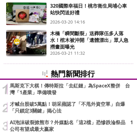
320國際幸福日！桃市衛生局埔心車
站快閃送好禮
2026-03-20 14:16
木橋「瞬間斷裂」送葬隊伍多人落
水！棺木被沖開「遺體漂出」眾人急
撈畫面曝光
2026-03-21 11:32
熱門新聞排行
馬斯克下大棋！傳特斯拉「去紅鏈」為SpaceX整併 台
灣「1產業」準備噴發
才喊台股破5萬點！胡采蘋認了「不甩外資空單」自爆
「只鎖定3關鍵」揭心法
AI泡沫破裂掀熊市？外媒點名「這2檔」恐慘跌淪祭品 1
公司有望成最大贏家