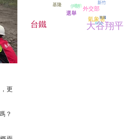
新竹
基隆
其他
伊朗
外交部
選舉
英國
氣象署
台鐵
大谷翔平
科技
帶，更
。
嗎？
大概兩