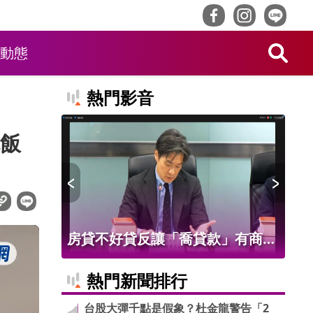
動態
熱門影音
飯
」有商
父親節帶爸爸玩透透！ 韓式拍
財
鏈曝 金
貼、室內卡丁車成新玩法
興
熱門新聞排行
8家銀行
單
台股大彈千點是假象？杜金龍警告「2