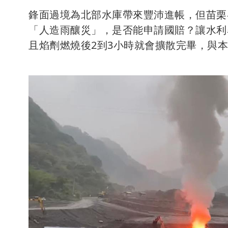
鋒面過境為北部水庫帶來豐沛進帳，但苗栗
「人造雨釀災」，是否能申請國賠？讓水利
且焰劑燃燒後2到3小時就會擴散完畢，與