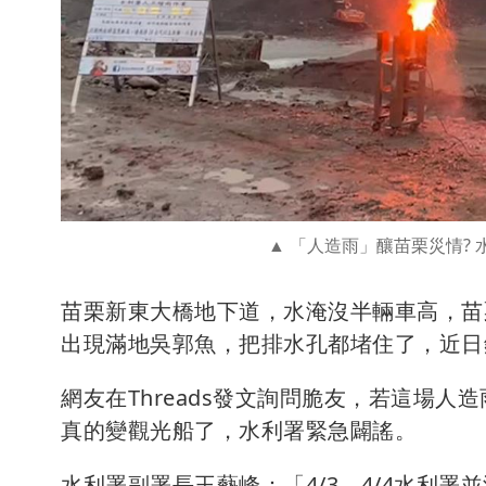
「人造雨」釀苗栗災情? 
苗栗新東大橋地下道，水淹沒半輛車高，苗
出現滿地吳郭魚，把排水孔都堵住了，近日
網友在Threads發文詢問脆友，若這場
真的變觀光船了，水利署緊急闢謠。
水利署副署長王藝峰：「4/3、4/4水利