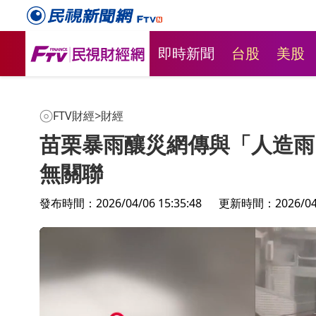
即時新聞
台股
美股
FTV財經
>
財經
苗栗暴雨釀災網傳與「人造雨
無關聯
發布時間：2026/04/06 15:35:48
更新時間：2026/04/0
人
台股開高走低收跌170點 台股錯失
財經週日
轉強機會？三條件找出長期好股
科Q2獲利
+AI伺服器