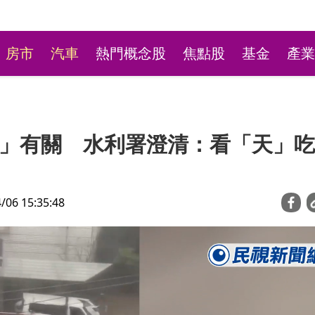
房市
汽車
熱門概念股
焦點股
基金
產業
」有關 水利署澄清：看「天」吃
6 15:35:48
趴（影）／蘇威元：廣閎
房貸不好貸反讓「喬貸款
季增88% 切入機器人
機？地政士、銀行員利益
管會金檢擴大清查全台3