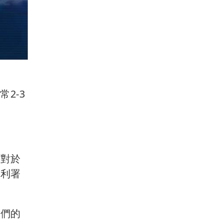
2-3
過對於
水利署
我們的