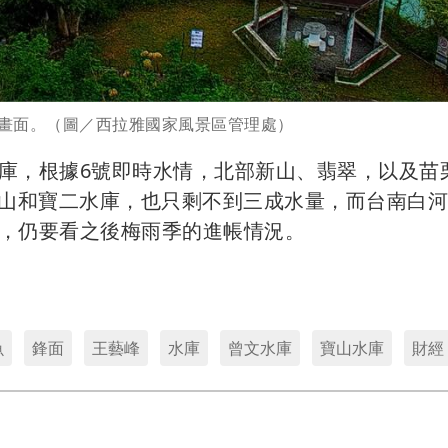
像畫面。（圖／西拉雅國家風景區管理處）
庫，根據6號即時水情，北部新山、翡翠，以及苗
寶山和寶二水庫，也只剩不到三成水量，而台南白
，仍要看之後梅雨季的進帳情況。
魚
鋒面
王藝峰
水庫
曾文水庫
寶山水庫
財經