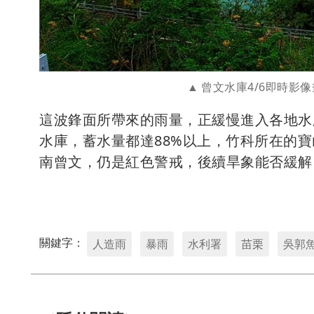
曾文水庫4/6即時影
這波鋒面所帶來的雨量，正緩慢進入各地水
水庫，蓄水量都達88%以上，竹科所在的
南曾文，仍是紅色警戒，後續旱象能否緩解
關鍵字：
人造雨
暴雨
水利署
苗栗
吳郭