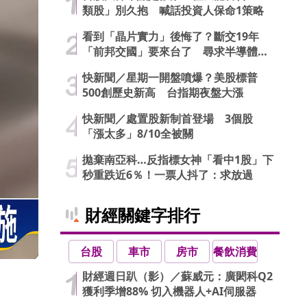
類股」別久抱 喊話投資人保命1策略
看到「晶片實力」後悔了？斷交19年
「前邦交國」要來台了 尋求半導體合
作商機
快新聞／星期一開盤噴爆？美股標普
500創歷史新高 台指期夜盤大漲
快新聞／處置股新制首登場 3個股
「漲太多」8/10全被關
拋棄南亞科…反指標女神「看中1股」下
秒重跌近6％！一票人抖了：求放過
財經關鍵字排行
台股
車市
房市
餐飲消費
財經週日趴（影）／蘇威元：廣閎科Q2
獲利季增88% 切入機器人+AI伺服器