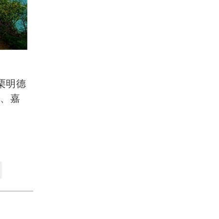
栗明德
河、嘉