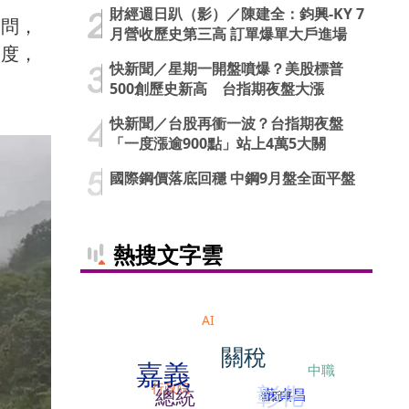
財經週日趴（影）／陳建全：鈞興-KY 7
詢問，
月營收歷史第三高 訂單爆單大戶進場
厚度，
快新聞／星期一開盤噴爆？美股標普
500創歷史新高 台指期夜盤大漲
快新聞／台股再衝一波？台指期夜盤
「一度漲逾900點」站上4萬5大關
國際鋼價落底回穩 中鋼9月盤全面平盤
熱搜文字雲
AI
關稅
嘉義
中職
行政院
彰化
總統
蘇貞昌
習近平