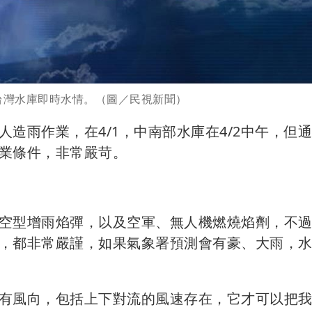
6台灣水庫即時水情。（圖／民視新聞）
雨作業，在4/1，中南部水庫在4/2中午，但通常
業條件，非常嚴苛。
空型增雨焰彈，以及空軍、無人機燃燒焰劑，不
，都非常嚴謹，如果氣象署預測會有豪、大雨，
有風向，包括上下對流的風速存在，它才可以把