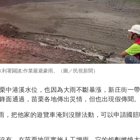
水利署闢謠:作業嚴避豪雨。（圖／民視新聞）
栗中港溪水位，也因為大雨不斷暴漲，新庄街一
鋒面通過，苗栗各地傳出災情，但也出現假傳聞
人造雨，把他家的遊覽車淹到沒辦法動，可以申請國賠
署並沒有，在苗栗地區實施人工增雨，它的焰劑燃燒