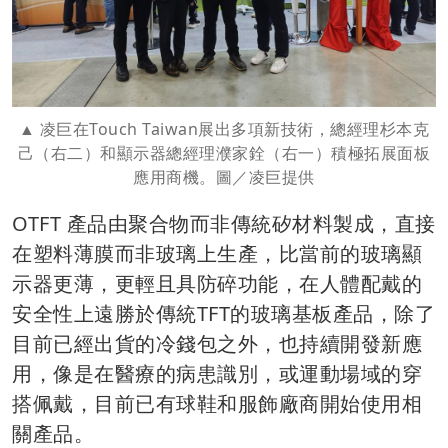
凌巨在Touch Taiwan展出多項新技術，總經理杉本克
己（右二）和顯示器總經理濮家銓（右一）積極拓展面板
應用商機。圖／凌巨提供
OTFT 產品由聚合物而非傳統矽材料製成，直接
在塑料薄膜而非玻璃上生產，比當前的玻璃顯
示器更薄，更輕且具防碎功能，在人體配戴的
安全性上遠勝於傳統TFT的玻璃基板產品，除了
目前已經出貨的冷錢包之外，也持續開發新應
用，像是在醫療的病患識別，或運動場域的穿
搭佩戴，目前已有球鞋和服飾廠商開始使用相
關產品。