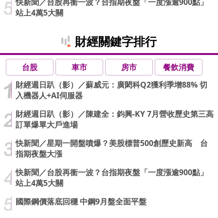
快新聞／台股再衝一波？台指期夜盤「一度漲逾900點」
站上4萬5大關
財經關鍵字排行
台股
車市
房市
餐飲消費
財經週日趴（影）／蘇威元：廣閎科Q2獲利季增88% 切
入機器人+AI伺服器
財經週日趴（影）／陳建全：鈞興-KY 7月營收歷史第三高
訂單爆單大戶進場
快新聞／星期一開盤噴爆？美股標普500創歷史新高 台
指期夜盤大漲
快新聞／台股再衝一波？台指期夜盤「一度漲逾900點」
站上4萬5大關
國際鋼價落底回穩 中鋼9月盤全面平盤