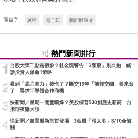
關鍵字：
凌巨
電子紙
膽固醇液晶
熱門新聞排行
台股大彈千點是假象？杜金龍警告「2類股」別久抱 喊
話投資人保命1策略
看到「晶片實力」後悔了？斷交19年「前邦交國」要來台
了 尋求半導體合作商機
快新聞／星期一開盤噴爆？美股標普500創歷史新高 台
指期夜盤大漲
快新聞／處置股新制首登場 3個股「漲太多」8/10全被
關