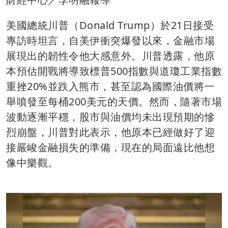
美國總統川普（Donald Trump）於21日接受
專訪時坦言，自美伊衝突爆發以來，金融市場
展現出的韌性令他大感意外。川普透露，他原
本預估開戰將導致標普500指數與道瓊工業指數
重挫20%並跌入熊市，甚至認為國際油價將一
舉噴發至每桶200美元的天價。然而，隨著市場
波動逐漸平穩，股市與油價均未出現預期的慘
烈崩盤，川普對此表示，他原本已經做好了迎
接嚴峻金融損失的準備，現在的局面遠比他想
像中樂觀。