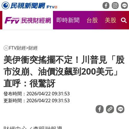
即時新聞
台股
美股
房
FTV財經
>
財經
美伊衝突搖擺不定！川普見「股
市沒崩、油價沒飆到200美元」
直呼：很驚訝
發布時間：2026/04/22 09:31:53
更新時間：2026/04/22 09:31:53
財經中心／李明融報導