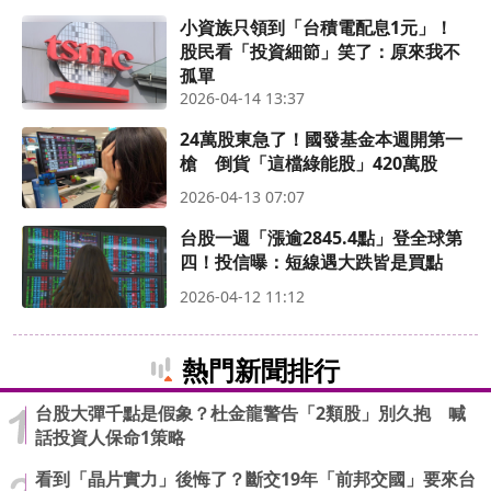
小資族只領到「台積電配息1元」！
股民看「投資細節」笑了：原來我不
孤單
2026-04-14 13:37
24萬股東急了！國發基金本週開第一
槍 倒貨「這檔綠能股」420萬股
2026-04-13 07:07
台股一週「漲逾2845.4點」登全球第
四！投信曝：短線遇大跌皆是買點
2026-04-12 11:12
熱門新聞排行
台股大彈千點是假象？杜金龍警告「2類股」別久抱 喊
話投資人保命1策略
看到「晶片實力」後悔了？斷交19年「前邦交國」要來台