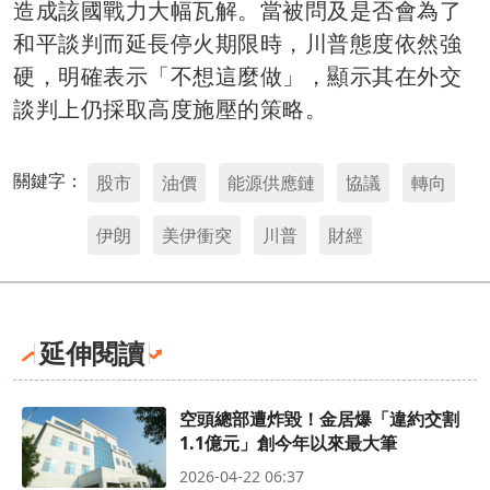
造成該國戰力大幅瓦解。當被問及是否會為了
和平談判而延長停火期限時，川普態度依然強
硬，明確表示「不想這麼做」，顯示其在外交
談判上仍採取高度施壓的策略。
關鍵字：
股市
油價
能源供應鏈
協議
轉向
伊朗
美伊衝突
川普
財經
延伸閱讀
空頭總部遭炸毀！金居爆「違約交割
1.1億元」創今年以來最大筆
2026-04-22 06:37