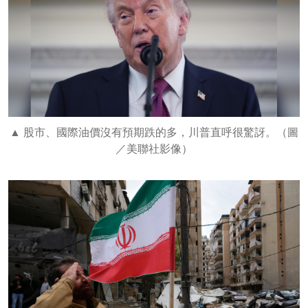
股市、國際油價沒有預期跌的多，川普直呼很驚訝。（圖
／美聯社影像）