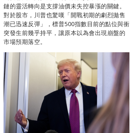
鏈的靈活轉向是支撐油價未失控暴漲的關鍵。
對於股市，川普也驚嘆「開戰初期的劇烈拋售
潮已迅速反彈」，標普500指數目前的點位與衝
突發生前幾乎持平，讓原本以為會出現崩盤的
市場預期落空。