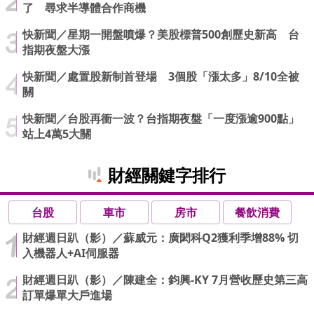
了 尋求半導體合作商機
快新聞／星期一開盤噴爆？美股標普500創歷史新高 台
指期夜盤大漲
快新聞／處置股新制首登場 3個股「漲太多」8/10全被
關
快新聞／台股再衝一波？台指期夜盤「一度漲逾900點」
站上4萬5大關
財經關鍵字排行
台股
車市
房市
餐飲消費
財經週日趴（影）／蘇威元：廣閎科Q2獲利季增88% 切
入機器人+AI伺服器
財經週日趴（影）／陳建全：鈞興-KY 7月營收歷史第三高
訂單爆單大戶進場