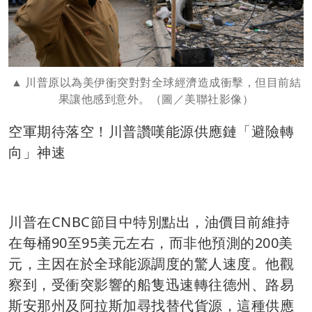
川普原以為美伊衝突對對全球經濟造成衝擊，但目前結
果讓他感到意外。（圖／美聯社影像）
空軍期待落空！川普讚嘆能源供應鏈「避險轉
向」神速
川普在CNBC節目中特別點出，油價目前維持
在每桶90至95美元左右，而非他預測的200美
元，主因在於全球能源調度的驚人速度。他觀
察到，受衝突影響的船隻迅速轉往德州、路易
斯安那州及阿拉斯加尋找替代貨源，這種供應