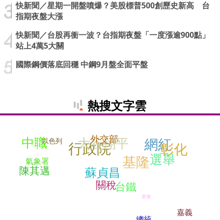
快新聞／星期一開盤噴爆？美股標普500創歷史新高 台
指期夜盤大漲
快新聞／台股再衝一波？台指期夜盤「一度漲逾900點」
站上4萬5大關
國際鋼價落底回穩 中鋼9月盤全面平盤
熱搜文字雲
外交部
中職
大谷翔平
網紅
以色列
行政院
彰化
選舉
基隆
氣象署
陳其邁
蘇貞昌
關稅
台鐵
屏東
嘉義
總統