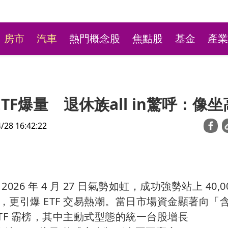
房市
汽車
熱門概念股
焦點股
基金
產業
F爆量 退休族all in驚呼：像坐
8 16:42:22
林口平價小火鍋超高CP
 年 4 月 27 日氣勢如虹，成功強勢站上 40,00
最低190元自助吧飲料冰
更引爆 ETF 交易熱潮。當日市場資金顯著向「
TF 霸榜，其中主動式型態的統一台股增長