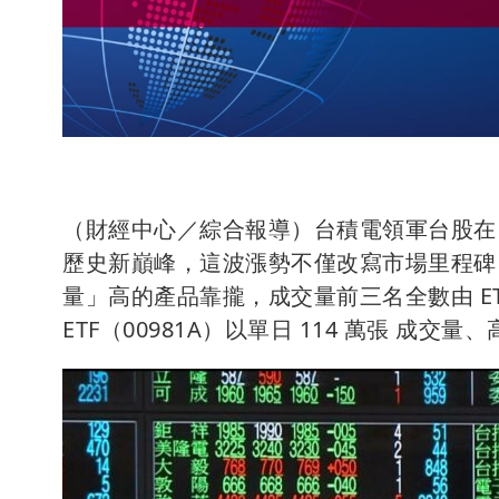
（財經中心／綜合報導）台積電領軍台股在 2026
歷史新巔峰，這波漲勢不僅改寫市場里程碑，
量」高的產品靠攏，成交量前三名全數由 E
ETF（00981A）以單日 114 萬張 成交