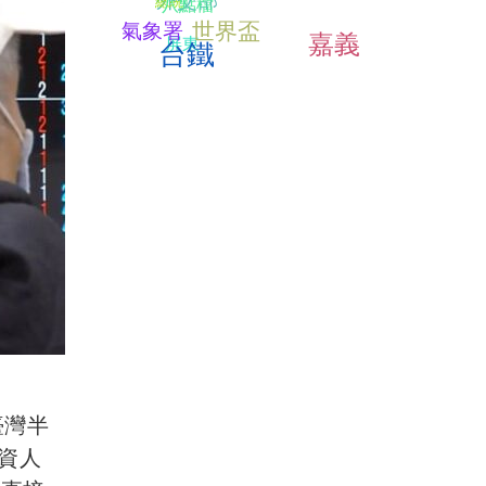
外交部
總統
八點檔
世界盃
氣象署
嘉義
屏東
台鐵
臺灣半
投資人