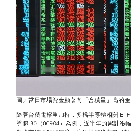
圖／當日市場資金顯著向「含積量」高的產
隨著台積電權重加持，多檔半導體相關 ET
導體 30（00904）為例，近半年的累計漲