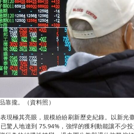
品靠攏。（資料照）
F 表現極其亮眼，規模紛紛刷新歷史紀錄。以新光
幅已驚人地達到 75.94%，強悍的獲利動能讓不少