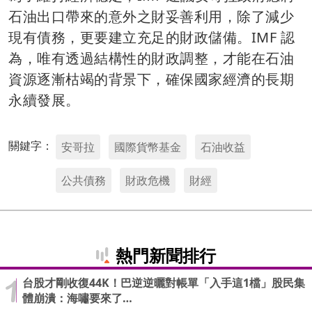
石油出口帶來的意外之財妥善利用，除了減少
現有債務，更要建立充足的財政儲備。IMF 認
為，唯有透過結構性的財政調整，才能在石油
資源逐漸枯竭的背景下，確保國家經濟的長期
永續發展。
關鍵字：
安哥拉
國際貨幣基金
石油收益
公共債務
財政危機
財經
熱門新聞排行
台股才剛收復44K！巴逆逆曬對帳單「入手這1檔」股民集
體崩潰：海嘯要來了…