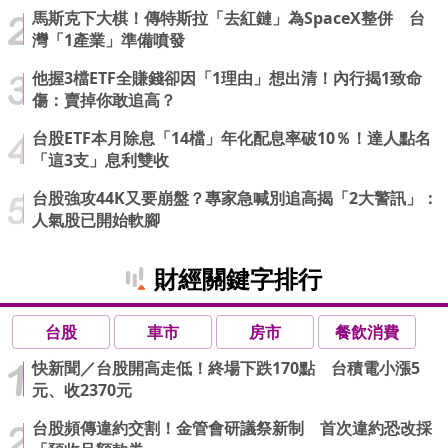
馬斯克下大棋！傳特斯拉「去紅鏈」為SpaceX整併 台
灣「1產業」準備噴發
他握3檔ETF全賺錢卻因「1理由」想出清！內行揭1致命
傷：賣掉你敢追高？
台股ETF本月除息「14檔」年化配息率破10％！達人點名
「這3支」息利雙收
台股強攻44K又要崩盤？專家急喊別追高揭「2大警訊」：
人氣股已開始軟腳
財經關鍵字排行
台股
車市
房市
餐飲消費
快新聞／台股開高走低！終場下跌170點 台積電小漲5
元、收2370元
台股頻傳違約交割！金管會研議祭新制 首次違約恐改採