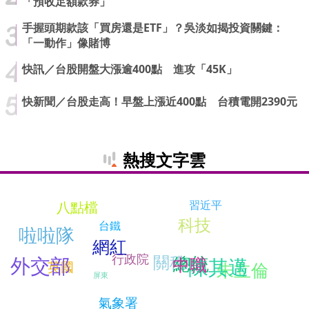
「預收足額款券」
手握頭期款該「買房還是ETF」？吳淡如揭投資關鍵：
「一動作」像賭博
快訊／台股開盤大漲逾400點 進攻「45K」
快新聞／台股走高！早盤上漲近400點 台積電開2390元
熱搜文字雲
習近平
八點檔
科技
台鐵
啦啦隊
網紅
行政院
關稅
總統
外交部
中職
陳其邁
朱立倫
英國
屏東
氣象署