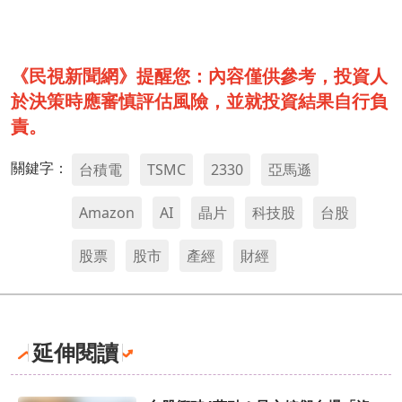
《民視新聞網》提醒您：內容僅供參考，投資人
於決策時應審慎評估風險，並就投資結果自行負
責。
關鍵字：
台積電
TSMC
2330
亞馬遜
Amazon
AI
晶片
科技股
台股
股票
股市
產經
財經
延伸閱讀