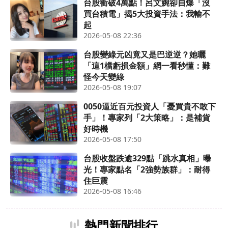
台股衝破4萬點！呂文婉卻自爆「沒
買台積電」揭5大投資手法：我輸不
起
2026-05-08 22:36
台股變綠元凶竟又是巴逆逆？她曬
「這1檔虧損金額」網一看秒懂：難
怪今天變綠
2026-05-08 19:07
0050逼近百元投資人「憂買貴不敢下
手」！專家列「2大策略」：是補貨
好時機
2026-05-08 17:50
台股收盤跌逾329點「跳水真相」曝
光！專家點名「2強勢族群」：耐得
住巨震
2026-05-08 16:46
熱門新聞排行