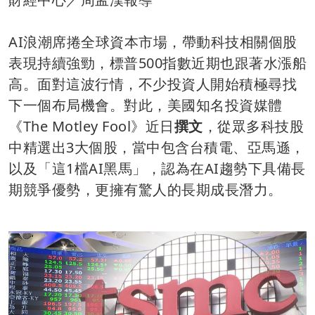
AI浪潮席捲全球資本市場，帶動科技相關個股
表現持續強勁，標普500指數近期也跟著水漲船
高。面對這波行情，不少投資人開始積極尋找
下一個布局機會。對此，美國知名投資媒體
《The Motley Fool》近日
撰文
，從眾多科技股
中精選出3大個股，當中包含台積電、亞馬遜，
以及「這1檔AI黑馬」，認為在AI趨勢下具備長
期競爭優勢，更擁有驚人的長期成長潛力。