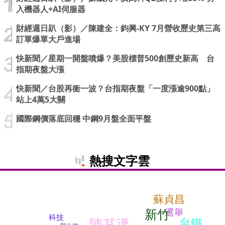
入機器人+AI伺服器
財經週日趴（影）／陳建全：鈞興-KY 7月營收歷史第三高
訂單爆單大戶進場
快新聞／星期一開盤噴爆？美股標普500創歷史新高 台
指期夜盤大漲
快新聞／台股再衝一波？台指期夜盤「一度漲逾900點」
站上4萬5大關
國際鋼價落底回穩 中鋼9月盤全面平盤
熱搜文字雲
蘇貞昌
新竹
選舉
科技
陳其邁
台鐵