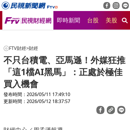
即時新聞
台股
美股
房
FTV財經
>
財經
不只台積電、亞馬遜！外媒狂推
「這1檔AI黑馬」：正處於極佳
買入機會
發布時間：2026/05/11 17:49:10
更新時間：2026/05/12 18:37:57
財經中心／周孟漢報導