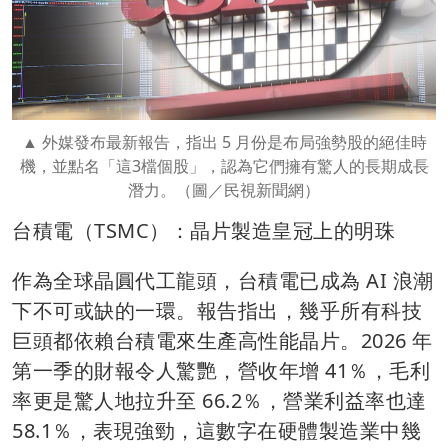
外媒發布最新報告，指出 5 月份是布局強勢股的絕佳時
機，並點名「這3檔個股」，認為它們擁有驚人的長期成長
潛力。（圖／民視新聞網）
台積電（TSMC）：晶片製造皇冠上的明珠
作為全球晶圓代工龍頭，台積電已成為 AI 浪潮
下不可或缺的一環。報告指出，幾乎所有科技
巨頭都依賴台積電來生產高性能晶片。2026 年
第一季的財報令人驚艷，營收年增 41％，毛利
率更是驚人地拉升至 66.2％，營業利益率也達
58.1％，表現強勁，這數字在硬體製造業中幾