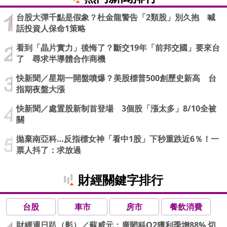
台股大彈千點是假象？杜金龍警告「2類股」別久抱 喊
話投資人保命1策略
看到「晶片實力」後悔了？斷交19年「前邦交國」要來台
了 尋求半導體合作商機
快新聞／星期一開盤噴爆？美股標普500創歷史新高 台
指期夜盤大漲
快新聞／處置股新制首登場 3個股「漲太多」8/10全被
關
拋棄南亞科…反指標女神「看中1股」下秒重跌近6％！一
票人抖了：求放過
財經關鍵字排行
台股
車市
房市
餐飲消費
財經週日趴（影）／蘇威元：廣閎科Q2獲利季增88% 切