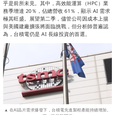
乎是前所未見。其中，高效能運算（HPC）業
務季增達 20％，佔總營收 61％，顯示 AI 需求
極其旺盛。展望第二季，儘管公司因成本上揚
與美國建廠擴張將面臨挑戰，但分析師普遍認
為，台積電仍是 AI 長線投資的首選。
在AI晶片需求爆發下，台積電先進製程產能持續增加。