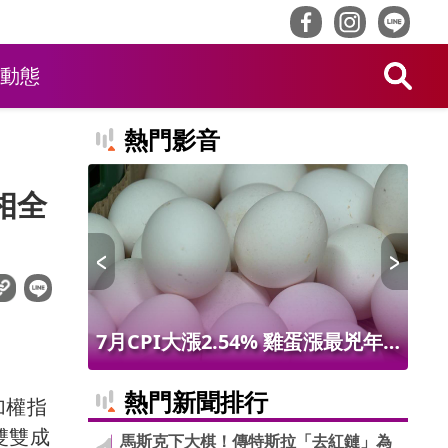
動態
熱門影音
相全
 限量14
7月CPI大漲2.54% 雞蛋漲最兇年
林
增9.56% 進出口物價創50年最大漲
最
熱門新聞排行
加權指
幅
雙雙成
馬斯克下大棋！傳特斯拉「去紅鏈」為