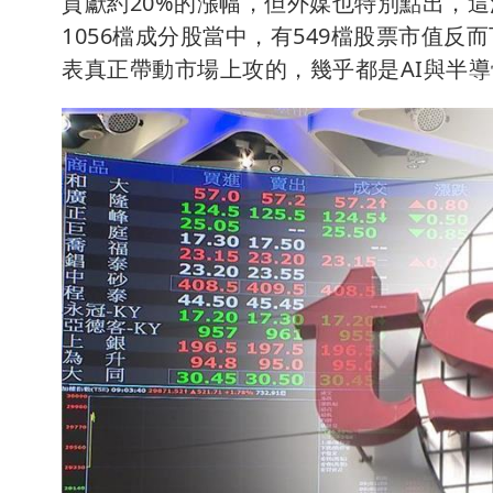
貢獻約20%的漲幅，但外媒也特別點出，
1056檔成分股當中，有549檔股票市值反
表真正帶動市場上攻的，幾乎都是AI與半