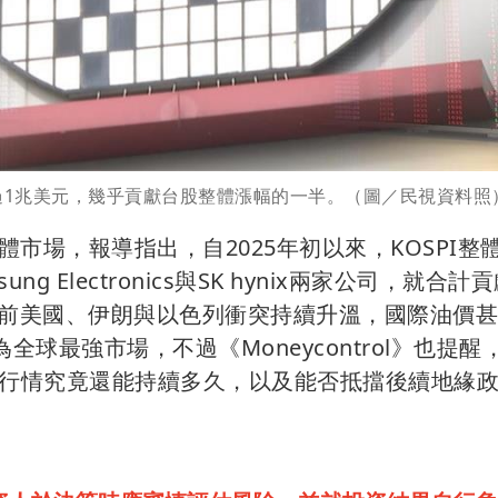
過1兆美元，幾乎貢獻台股整體漲幅的一半。（圖／民視資料照
市場，報導指出，自2025年初以來，KOSPI整
ng Electronics與SK hynix兩家公司，就合計
目前美國、伊朗與以色列衝突持續升溫，國際油價
球最強市場，不過《Moneycontrol》也提醒
I行情究竟還能持續多久，以及能否抵擋後續地緣