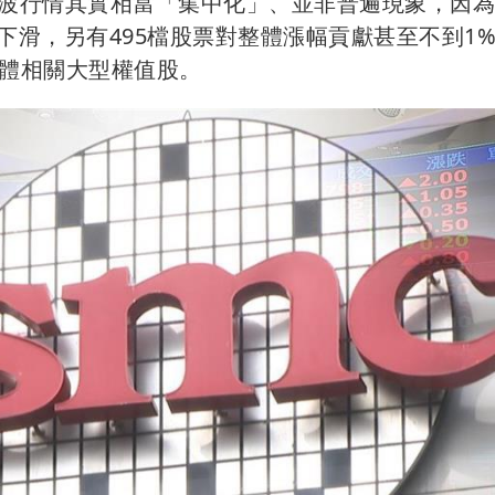
這波行情其實相當「集中化」、並非普遍現象，因
而下滑，另有495檔股票對整體漲幅貢獻甚至不到1
導體相關大型權值股。