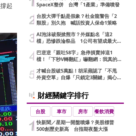
SpaceX整併 台灣「1產業」準備噴發
正撐起
台股大彈千點是假象？杜金龍警告「2
類股」別久抱 喊話投資人保命1策略
AI泡沫破裂掀熊市？外媒點名「這2
檔」恐慘跌淪祭品 1公司有望成最大
贏家
巴逆逆「親吐58字」急停損賣掉這1
檔！「下秒V轉翻紅」嚇翻網：我真的
信了
才喊台股破5萬點！胡采蘋認了「不甩
外資空單」自爆「只鎖定3關鍵」揭心
法
財經關鍵字排行
台股
車市
房市
餐飲消費
快新聞／星期一開盤噴爆？美股標普
500創歷史新高 台指期夜盤大漲