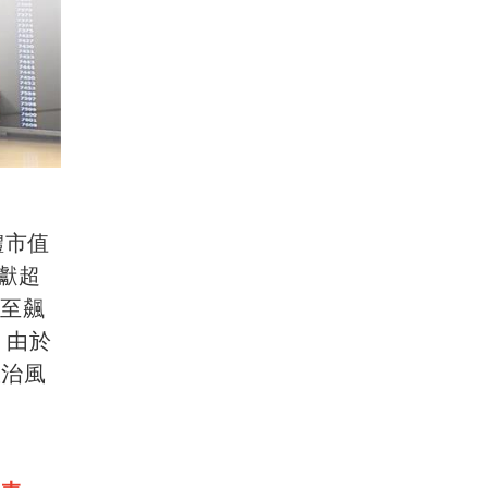
）
體市值
貢獻超
甚至飆
，由於
政治風