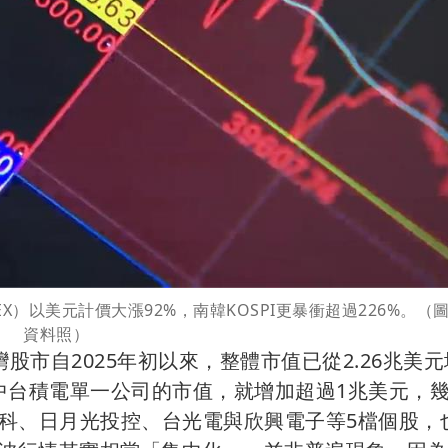
EX）以美元計價大漲92%，南韓KOSPI更暴衝超過226%。（
資料照）
台灣股市自2025年初以來，整體市值已從2.26兆美
其中台積電單一公司的市值，就增加超過1兆美元，
科、日月光投控、台光電與欣興電子等5檔個股，