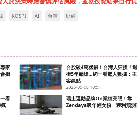
資人於決策時應審慎評估風險，並就投資結果自行負
韓
KOSPI
AI
台灣
財經
？專家
台股破4萬猛飆！台灣人狂搜「
的會損
衝5年巔峰…網一看驚人數據：
客氣點
2026-05-08 10:51
後一看
瑞士運動品牌On業績亮眼！靠
嚇瘋
Zendaya吸年輕女粉 獲利預
2026-05-12 17:11