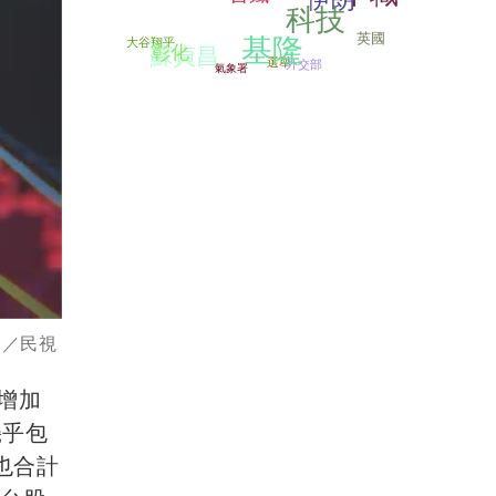
科技
英國
基隆
大谷翔平
彰化
蘇貞昌
選舉
外交部
氣象署
圖／民視
元增加
幾乎包
也合計