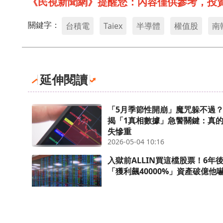
《民視新聞網》提醒您：內容僅供參考，投
關鍵字：
台積電
Taiex
半導體
權值股
南
延伸閱讀
「5月季節性開崩」魔咒躲不過
揭「1真相數據」急警關鍵：真
失慘重
2026-05-04 10:16
入獄前ALLIN買這檔股票！6年
「獲利飆40000%」資產破億他
2026-05-09 22:02