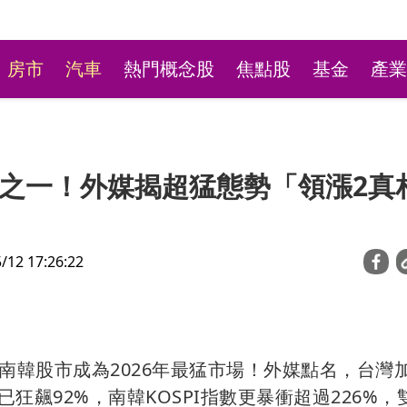
房市
汽車
熱門概念股
焦點股
基金
產業
之一！外媒揭超猛態勢「領漲2真
2 17:26:22
台彩新刮刮樂祭高額頭獎
萬本吸經銷商搶購
南韓股市成為2026年最猛市場！外媒點名，台灣
價已狂飆92%，南韓KOSPI指數更暴衝超過226%，