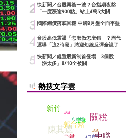
快新聞／台股再衝一波？台指期夜盤
「一度漲逾900點」站上4萬5大關
國際鋼價落底回穩 中鋼9月盤全面平盤
台股高低震盪「怎麼做怎麼錯」？周代
運曝「這2時段」將迎短線反彈全說了
快新聞／處置股新制首登場 3個股
）
「漲太多」8/10全被關
熱搜文字雲
新竹
網紅
關稅
八點檔
足球
郭台銘
陳其邁
總統
中職
台鐵
伊朗