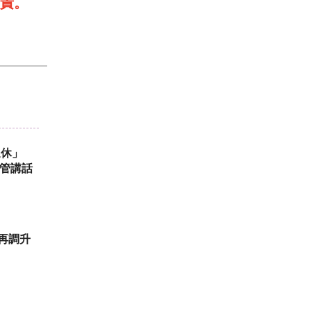
責。
退休」
主管講話
測再調升