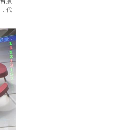
為台股
%，代