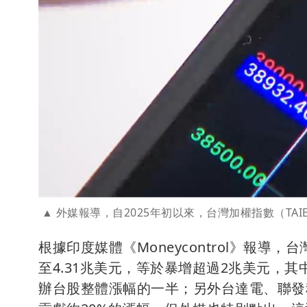
外媒報導，自2025年初以來，台灣加權指數（TAI
根據印度媒體《Moneycontrol》報導，
至4.31兆美元，等於暴增超過2兆美元，
辦台股整體漲幅的一半；另外台達電、聯發