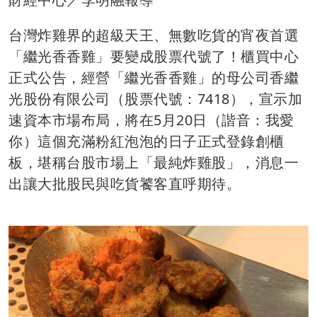
台灣炸雞界的超級天王、無數吃貨的宵夜首選
「繼光香香雞」要變成股票代號了！櫃買中心
正式公告，經營「繼光香香雞」的母公司香繼
光股份有限公司（股票代號：7418），宣示加
速資本市場布局，將在5月20日（諧音：我愛
你）這個充滿粉紅泡泡的日子正式登錄創櫃
板，堪稱台股市場上「最純炸雞股」，消息一
出讓大批股民與吃貨饕客直呼期待。