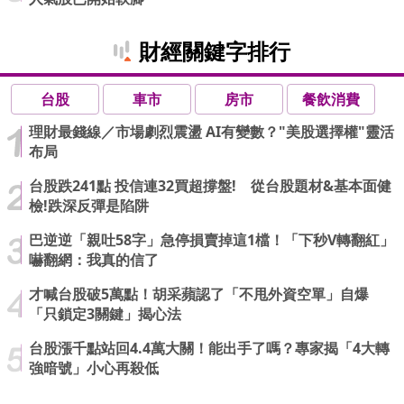
財經關鍵字排行
台股
車市
房市
餐飲消費
理財最錢線／市場劇烈震盪 AI有變數？"美股選擇權"靈活
布局
台股跌241點 投信連32買超撐盤! 從台股題材&基本面健
檢!跌深反彈是陷阱
巴逆逆「親吐58字」急停損賣掉這1檔！「下秒V轉翻紅」
嚇翻網：我真的信了
才喊台股破5萬點！胡采蘋認了「不甩外資空單」自爆
「只鎖定3關鍵」揭心法
台股漲千點站回4.4萬大關！能出手了嗎？專家揭「4大轉
強暗號」小心再殺低