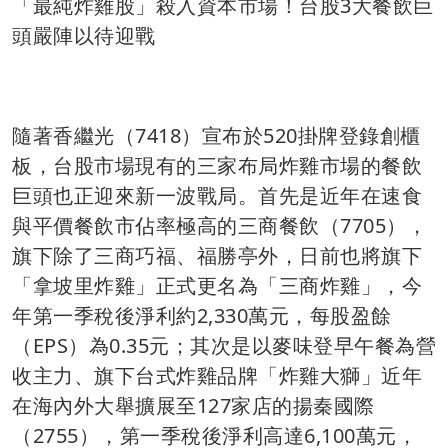
「最純炸雞股」殺入資本市場！台股3大餐飲巨
頭嚴陣以待迎戰
隨著香繼光（7418）宣布於520掛牌登錄創櫃
板，台股市場現有的三家布局炸雞市場的餐飲
巨頭也正迎來新一波戰局。首先是近年在速食
與平價餐飲市佔率極高的三商餐飲（7705），
旗下除了三商巧福、福勝亭外，日前也將旗下
「拿坡里炸雞」正式更名為「三商炸雞」，今
年第一季稅後淨利約2,330萬元，每股盈餘
（EPS）為0.35元；其次是以麥味登早午餐為營
收主力、旗下台式炸雞品牌「炸雞大獅」近年
在海內外大舉擴展至127家店的揚秦國際
（2755），第一季稅後淨利高達6,100萬元，