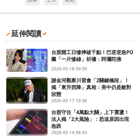
延伸閱讀
台股開工日慘摔破千點！巴逆逆急PO
圖「一片慘綠」祈禱：阿彌陀佛
2026-05-18 09:50
謝金河觀察川習會「2關鍵橋段」！
揭「東升西降」真相：美中仍是敵對
狀態
2026-05-17 10:36
台股守住「4萬點大關」上下震盪！
法人揭「2大風險」：恐這原因出現
急跌
2026-05-14 08:43