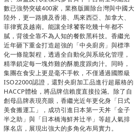
數已強勢突破400家，業務版圖除台灣與中國大
陸外，更一路擴及香港、馬來西亞、加拿大、
菲律賓及越南。能讓全球饕客吃幾十年都不
膩，背後全靠不為人知的餐飲黑科技。香繼光
近年砸下重金打造超強的「中央廚房」與標準
化一條龍製程，透過全自動化與系統化管理，
精準鎖定每一塊炸雞的酥脆度跟肉汁。同時，
集團在食安上更是毫不手軟，不僅通過國際級
ISO22000認證，還對央廚加工品進行超嚴格的
HACCP體檢，將品牌信賴度直接拉滿。除了自
創母品牌表現亮眼，香繼光近年更化身「日式
美食搬運工」，成功引進日本第一天丼「金子
半之助」與「日本橋海鮮丼辻半」等超人氣排
隊名店，展現出強大的多角化布局實力。