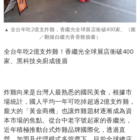
全台年吃2億支炸雞，香繼光全球展店衝破400家。（圖
／翻攝自繼光香香雞臉書）
全台年吃2億支炸雞！香繼光全球展店衝破400
家、黑科技央廚成後盾
炸雞向來是台灣人最熟悉的國民美食，根據市
場統計，國人平均一年可吃掉超過2億支炸雞，
龐大的「黃金商機」也讓炸雞題材逐漸成為資
本市場的焦點。從台中老字號起家的香繼光，
近年積極推動台式炸雞品牌國際化，透過直
營、加盟及代理模式多管齊下，目前全球總店