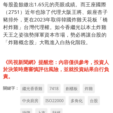
每股盈餘繳出1.65元的亮眼成績。而王座國際
（2751）近年也除了代理大阪王將、銀座杏子
豬排外，更在2023年取得韓國炸雞天花板「橋
村炸雞」台灣代理權。如今香繼光以本土炸雞
天王之姿強勢揮軍資本市場，勢必將讓台股的
「炸雞概念股」大戰進入白熱化階段。
《民視新聞網》提醒您：內容僅供參考，投資人
於決策時應審慎評估風險，並就投資結果自行負
責。
關鍵字：
繼光香香雞
7418
創櫃板
炸雞
中央廚房
ISO22000
多角化
台股
掛牌
上市
財經