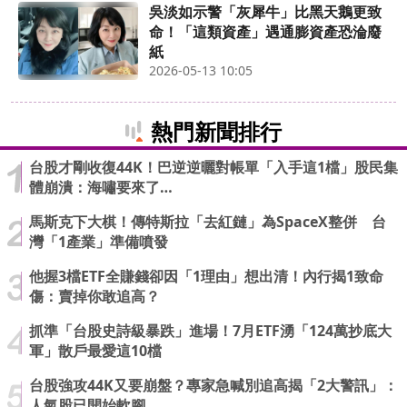
吳淡如示警「灰犀牛」比黑天鵝更致
命！「這類資產」遇通膨資產恐淪廢
紙
2026-05-13 10:05
熱門新聞排行
台股才剛收復44K！巴逆逆曬對帳單「入手這1檔」股民集
體崩潰：海嘯要來了…
馬斯克下大棋！傳特斯拉「去紅鏈」為SpaceX整併 台
灣「1產業」準備噴發
他握3檔ETF全賺錢卻因「1理由」想出清！內行揭1致命
傷：賣掉你敢追高？
抓準「台股史詩級暴跌」進場！7月ETF湧「124萬抄底大
軍」散戶最愛這10檔
台股強攻44K又要崩盤？專家急喊別追高揭「2大警訊」：
人氣股已開始軟腳