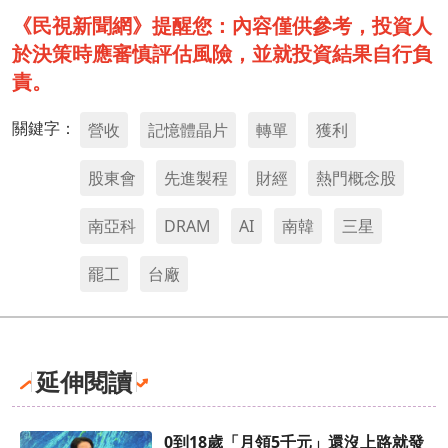
《民視新聞網》提醒您：內容僅供參考，投資人
於決策時應審慎評估風險，並就投資結果自行負
責。
關鍵字：
營收
記憶體晶片
轉單
獲利
股東會
先進製程
財經
熱門概念股
南亞科
DRAM
AI
南韓
三星
罷工
台廠
延伸閱讀
0到18歲「月領5千元」還沒上路就發