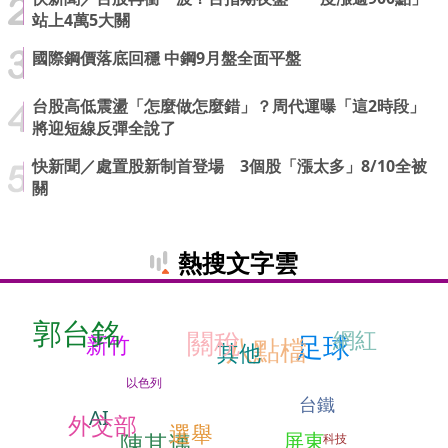
站上4萬5大關
國際鋼價落底回穩 中鋼9月盤全面平盤
台股高低震盪「怎麼做怎麼錯」？周代運曝「這2時段」
將迎短線反彈全說了
快新聞／處置股新制首登場 3個股「漲太多」8/10全被
關
熱搜文字雲
郭台銘
網紅
關稅
足球
新竹
八點檔
其他
以色列
台鐵
AI
外交部
選舉
屏東
陳其邁
科技