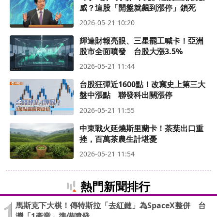
威？這股「開盤就飆到漲停」鎖死
2026-05-21 10:20
輝達財報亮眼、三星罷工喊卡！亞洲
股市全面噴發 台股大漲3.5%
2026-05-21 11:44
台股狂彈近1600點！改寫史上第三大
盤中漲點 聯發科出關漲停
2026-05-21 11:55
中東戰火延燒斯里蘭卡！茶葉出口重
挫，百萬茶農生計堪憂
2026-05-21 11:54
熱門新聞排行
馬斯克下大棋！傳特斯拉「去紅鏈」為SpaceX整併 台
灣「1產業」準備噴發