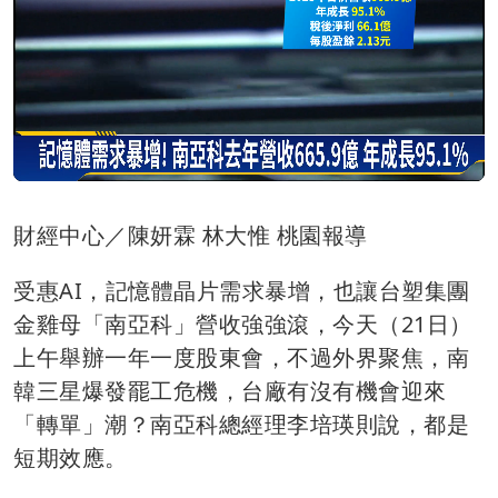
財經中心／陳妍霖 林大惟 桃園報導
受惠AI，記憶體晶片需求暴增，也讓台塑集團
金雞母「南亞科」營收強強滾，今天（21日）
上午舉辦一年一度股東會，不過外界聚焦，南
韓三星爆發罷工危機，台廠有沒有機會迎來
「轉單」潮？南亞科總經理李培瑛則說，都是
短期效應。