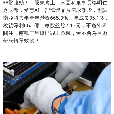
非常強勁！」股東會上，南亞科董事長鄒明仁
秀財報，受惠AI，記憶體晶片需求暴增，也讓
南亞科去年全年營收665.9億，年成長95.1%，
稅後淨利66.1億，每股盈餘2.13元，不過外界
關注，南韓三星爆出罷工危機，會不會為台廠
帶來轉單效應？