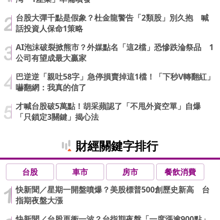
台股大彈千點是假象？杜金龍警告「2類股」別久抱 喊
話投資人保命1策略
AI泡沫破裂掀熊市？外媒點名「這2檔」恐慘跌淪祭品 1
公司有望成最大贏家
巴逆逆「親吐58字」急停損賣掉這1檔！「下秒V轉翻紅」
嚇翻網：我真的信了
才喊台股破5萬點！胡采蘋認了「不甩外資空單」自爆
「只鎖定3關鍵」揭心法
財經關鍵字排行
台股
車市
房市
餐飲消費
快新聞／星期一開盤噴爆？美股標普500創歷史新高 台
指期夜盤大漲
快新聞／台股再衝一波？台指期夜盤「一度漲逾900點」