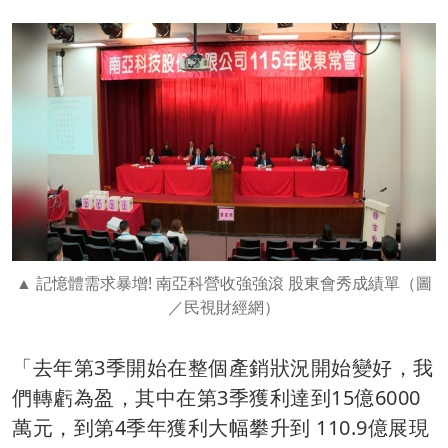
記憶體需求暴增! 南亞科營收強強滾 股東會秀成績單（圖
／民視財經網）
「去年第3季開始在整個產銷狀況開始變好，我
們轉虧為盈，其中在第3季獲利達到15億6000
萬元，到第4季年獲利大幅攀升到 110.9億展現