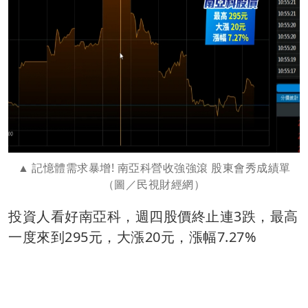
記憶體需求暴增! 南亞科營收強強滾 股東會秀成績單
（圖／民視財經網）
投資人看好南亞科，週四股價終止連3跌，最高
一度來到295元，大漲20元，漲幅7.27%