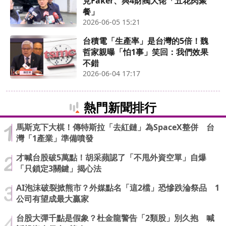
見Faker、與4財閥大佬「五花肉聚
餐」
2026-06-05 15:21
台積電「生產率」是台灣的5倍！魏
哲家親曝「怕1事」笑回：我們效果
不錯
2026-06-04 17:17
熱門新聞排行
馬斯克下大棋！傳特斯拉「去紅鏈」為SpaceX整併 台
灣「1產業」準備噴發
才喊台股破5萬點！胡采蘋認了「不甩外資空單」自爆
「只鎖定3關鍵」揭心法
AI泡沫破裂掀熊市？外媒點名「這2檔」恐慘跌淪祭品 1
公司有望成最大贏家
台股大彈千點是假象？杜金龍警告「2類股」別久抱 喊