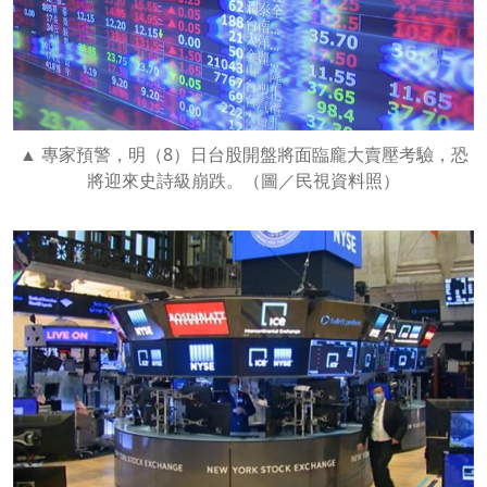
專家預警，明（8）日台股開盤將面臨龐大賣壓考驗，恐
將迎來史詩級崩跌。（圖／民視資料照）