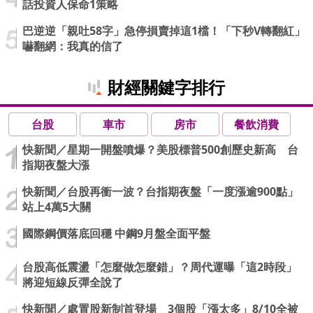
話投資人保命1策略
巴逆逆「親吐58字」急停損賣掉這1檔！「下秒V轉翻紅」
嚇翻網：我真的信了
財經關鍵字排行
台股
車市
房市
餐飲消費
快新聞／星期一開盤噴爆？美股標普500創歷史新高 台
指期夜盤大漲
快新聞／台股再衝一波？台指期夜盤「一度漲逾900點」
站上4萬5大關
國際鋼價落底回穩 中鋼9月盤全面平盤
台股高低震盪「怎麼做怎麼錯」？周代運曝「這2時段」
將迎短線反彈全說了
快新聞／處置股新制首登場 3個股「漲太多」8/10全被