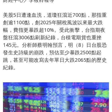
美股5日遭逢血洗，道瓊狂瀉近700點，那指重
創逾1100點，創2025年關稅風波以來最大跌
幅，費指更暴跌超10%。受此衝擊，台指期夜
盤狂瀉3006點刷新紀錄，台積電期貨也重挫
145元。分析師蔡明翰預言，明（8）日台股恐
發生史詩級的崩跌，預估至少暴跌2500點起
跳，甚至可能改寫去年單日大跌2065點的歷史
紀錄。