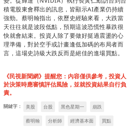
變。從輝達（NVIDIA）執行長黃仁勳訪台到台
積電股東會釋出的訊息，皆顯示AI產業仍持續
強勁。蔡明翰指出，依歷史經驗來看，大跌當
天往往就是波段低點，預期這波恐慌性暴跌很
快就會結束。投資人除了要做好挺過震盪的心
理準備，對於空手或計畫逢低加碼的布局者而
言，這場史詩級大跌反而是絕佳的進場買點。
《民視新聞網》提醒您：內容僅供參考，投資人
於決策時應審慎評估風險，並就投資結果自行負
責。
關鍵字：
美股
台股
黑色星期一
崩跌
蔡明翰
分析師
經濟基本面
買點