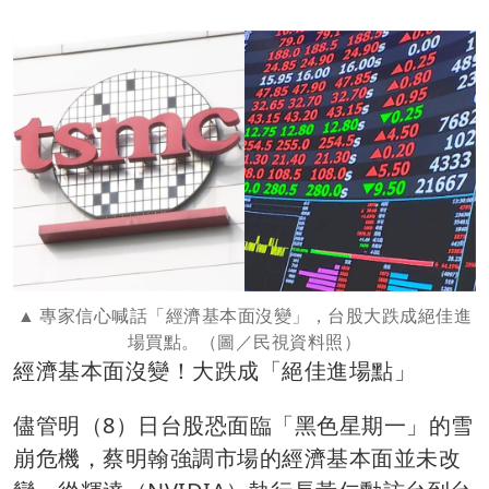
專家信心喊話「經濟基本面沒變」，台股大跌成絕佳進
場買點。（圖／民視資料照）
經濟基本面沒變！大跌成「絕佳進場點」
儘管明（8）日台股恐面臨「黑色星期一」的雪
崩危機，蔡明翰強調市場的經濟基本面並未改