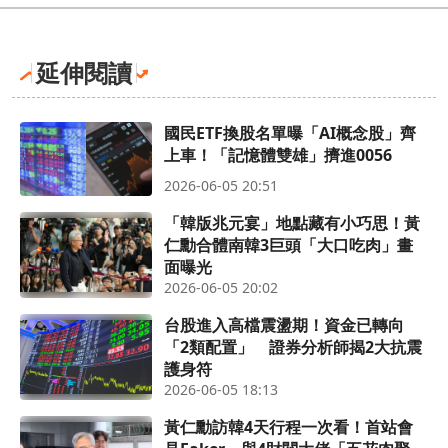
延伸閱讀
國民ETF換股名單曝「AI概念股」齊
上車！「記憶體雙雄」擠進0056
2026-06-05 20:51
「韓版兆元宴」地點藏有小巧思！黃
仁勳合體南韓3巨頭「大口吃肉」畫
面曝光
2026-06-05 20:02
台股進入高檔震盪期！資金已轉向
「2類配置」 證券分析師揭2大抗震
護身符
2026-06-05 18:13
黃仁勳訪韓4天行程一次看！首站會