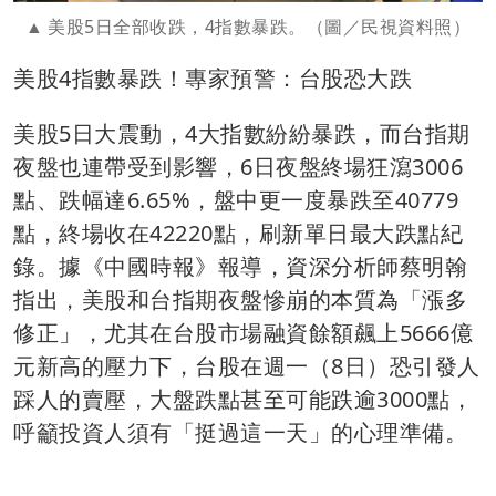
美股5日全部收跌，4指數暴跌。（圖／民視資料照）
美股4指數暴跌！專家預警：台股恐大跌
美股5日大震動，4大指數紛紛暴跌，而台指期
夜盤也連帶受到影響，6日夜盤終場狂瀉3006
點、跌幅達6.65%，盤中更一度暴跌至40779
點，終場收在42220點，刷新單日最大跌點紀
錄。據《中國時報》報導，資深分析師蔡明翰
指出，美股和台指期夜盤慘崩的本質為「漲多
修正」，尤其在台股市場融資餘額飆上5666億
元新高的壓力下，台股在週一（8日）恐引發人
踩人的賣壓，大盤跌點甚至可能跌逾3000點，
呼籲投資人須有「挺過這一天」的心理準備。