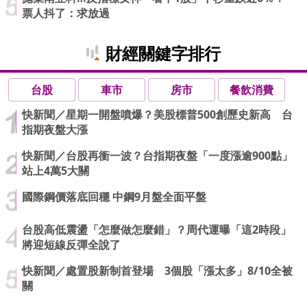
票人抖了：求放過
財經關鍵字排行
台股
車市
房市
餐飲消費
快新聞／星期一開盤噴爆？美股標普500創歷史新高 台
指期夜盤大漲
快新聞／台股再衝一波？台指期夜盤「一度漲逾900點」
站上4萬5大關
國際鋼價落底回穩 中鋼9月盤全面平盤
台股高低震盪「怎麼做怎麼錯」？周代運曝「這2時段」
將迎短線反彈全說了
快新聞／處置股新制首登場 3個股「漲太多」8/10全被
關