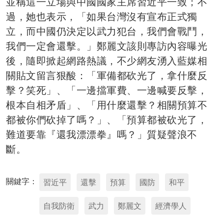
並稱這一立場與中國國家主席習近平一致；不
過，她也表示，「如果台灣沒有宣布正式獨
立，而中國仍決定以武力犯台，我們會戰鬥，
我們一定會還擊。」鄭麗文該則專訪內容曝光
後，隨即掀起網路熱議，不少網友湧入藍媒相
關貼文留言狠酸：「軍備都砍光了，拿什麼反
擊？笑死」、「一邊擋軍費、一邊喊要反擊，
根本自相矛盾」、「用什麼還擊？相關預算不
都被你們砍掉了嗎？」、「預算都被砍光了，
難道要靠『還我漂漂拳』嗎？」質疑聲浪不
斷。
關鍵字：
習近平
還擊
預算
國防
和平
自我防衛
武力
鄭麗文
經濟學人