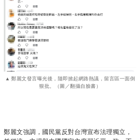
鄭麗文發言曝光後，隨即掀起網路熱議，留言區一面倒
狠批。（圖／翻攝自臉書）
鄭麗文強調，國民黨反對台灣宣布法理獨立，