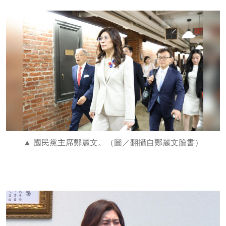
國民黨主席鄭麗文。（圖／翻攝自鄭麗文臉書）