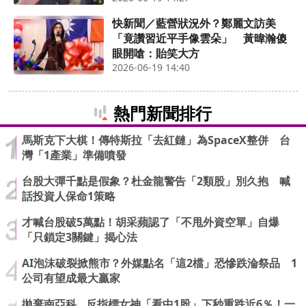
快新聞／藍營狀況外？鄭麗文訪美
「竟讚習近平手像雲朵」 黃暐瀚傻
眼開嗆：貽笑大方
2026-06-19 14:40
熱門新聞排行
馬斯克下大棋！傳特斯拉「去紅鏈」為SpaceX整併 台
灣「1產業」準備噴發
台股大彈千點是假象？杜金龍警告「2類股」別久抱 喊
話投資人保命1策略
才喊台股破5萬點！胡采蘋認了「不甩外資空單」自爆
「只鎖定3關鍵」揭心法
AI泡沫破裂掀熊市？外媒點名「這2檔」恐慘跌淪祭品 1
公司有望成最大贏家
拋棄南亞科…反指標女神「看中1股」下秒重跌近6％！一