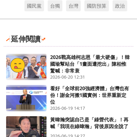
國民黨
台獨
台灣
國防預算
政治
延伸閱讀
2026戰高雄柯志恩「最大硬傷」！韓
國瑜幫站台「1畫面遭挖出」陳柏惟
驚喊：非常衰
2026-06-20 12:31
看好「全球前20強經濟體」台灣也有
份！謝金河搬1國實例：世界重新定
位
2026-06-19 14:17
黃暐瀚突認自己是「綠營代表」！再
喊「我現在綠暐瀚」背後原因全說了
2026-06-19 14:27