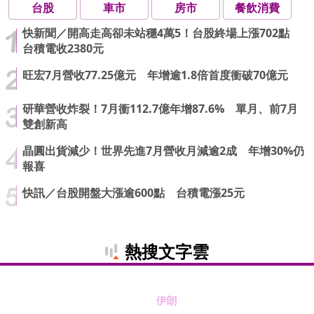
台股
車市
房市
餐飲消費
快新聞／開高走高卻未站穩4萬5！台股終場上漲702點
台積電收2380元
旺宏7月營收77.25億元 年增逾1.8倍首度衝破70億元
研華營收炸裂！7月衝112.7億年增87.6% 單月、前7月
雙創新高
晶圓出貨減少！世界先進7月營收月減逾2成 年增30%仍
報喜
快訊／台股開盤大漲逾600點 台積電漲25元
熱搜文字雲
伊朗