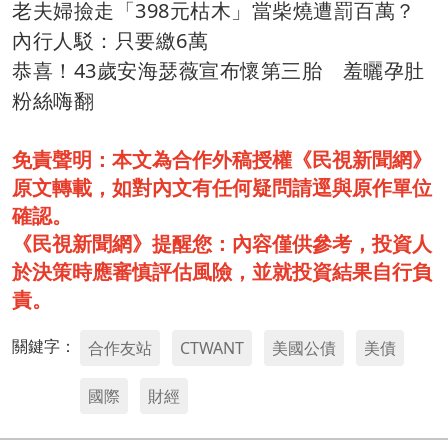
老夫婦撿走「398元枯木」當柴燒遭罰百萬？
內行人駁：只要繳6萬
恭喜！43歲安海瑟薇宣布懷第三胎 羞曬孕肚
粉絲嗨翻
免責聲明：本文為合作外稿授權《民視新聞網》
原文轉載，如對內文有任何疑問請逕與原作單位
確認。
《民視新聞網》提醒您：內容僅供參考，投資人
於決策時應審慎評估風險，並就投資結果自行負
責。
關鍵字：
合作友站
CTWANT
美國公債
美債
國際
財經