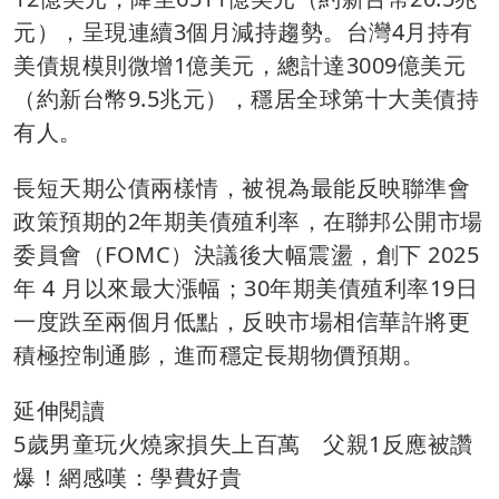
元），呈現連續3個月減持趨勢。台灣4月持有
美債規模則微增1億美元，總計達3009億美元
（約新台幣9.5兆元），穩居全球第十大美債持
有人。
長短天期公債兩樣情，被視為最能反映聯準會
政策預期的2年期美債殖利率，在聯邦公開市場
委員會（FOMC）決議後大幅震盪，創下 2025
年 4 月以來最大漲幅；30年期美債殖利率19日
一度跌至兩個月低點，反映市場相信華許將更
積極控制通膨，進而穩定長期物價預期。
延伸閱讀
5歲男童玩火燒家損失上百萬 父親1反應被讚
爆！網感嘆：學費好貴