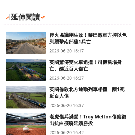
延伸閱讀
停火協議剛生效！黎巴嫩軍方控以色
列襲擊南部釀1兵亡
2026-06-20 16:17
英國驚傳雙火車追撞！司機當場身
亡、釀近百人傷亡
2026-06-20 16:27
英國倫敦北方通勤列車相撞 釀1死
近百人傷
2026-06-20 16:37
老虎傷兵滿營！Troy Melton傷癒復
出抗白襪盼延續勝投
2026-06-20 16:42