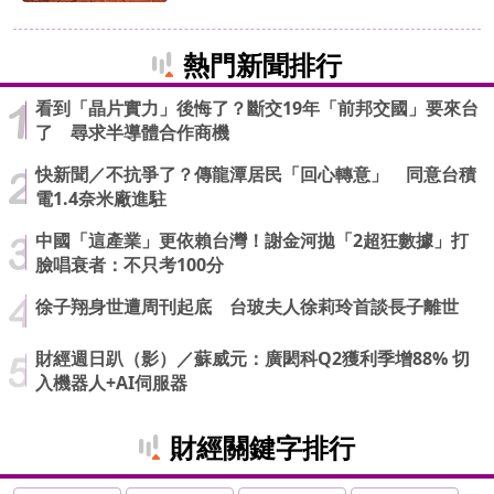
熱門新聞排行
看到「晶片實力」後悔了？斷交19年「前邦交國」要來台
了 尋求半導體合作商機
快新聞／不抗爭了？傳龍潭居民「回心轉意」 同意台積
電1.4奈米廠進駐
中國「這產業」更依賴台灣！謝金河拋「2超狂數據」打
臉唱衰者：不只考100分
徐子翔身世遭周刊起底 台玻夫人徐莉玲首談長子離世
財經週日趴（影）／蘇威元：廣閎科Q2獲利季增88% 切
入機器人+AI伺服器
財經關鍵字排行