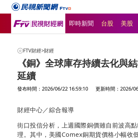
即時新聞
台股
美股
FTV財經
>
財經
《銅》全球庫存持續去化與結
延續
發布時間：2026/06/22 16:59:10
更新時間：2026/06/2
財經中心／綜合報導
街口投信分析，上週國際銅價雖自前波高點
理。其中，美國Comex銅期貨價格小幅