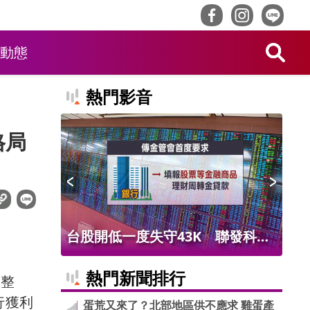
動態
熱門影音
格局
不應求
台股開低一度失守43K 聯發科撐
水
盤、華邦電噴第3根漲停
工
熱門新聞排行
盪整
行獲利
蛋荒又來了？北部地區供不應求 雞蛋產