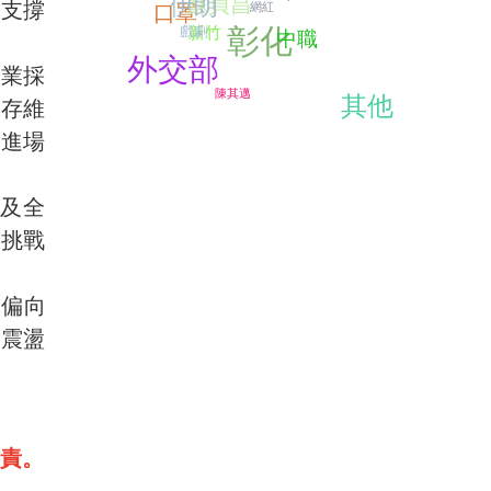
伊朗
蘇貞昌
的支撐
網紅
口罩
彰化
戲劇
新竹
中職
外交部
企業採
陳其邁
其他
庫存維
金進場
以及全
會挑戰
仍偏向
性震盪
責。