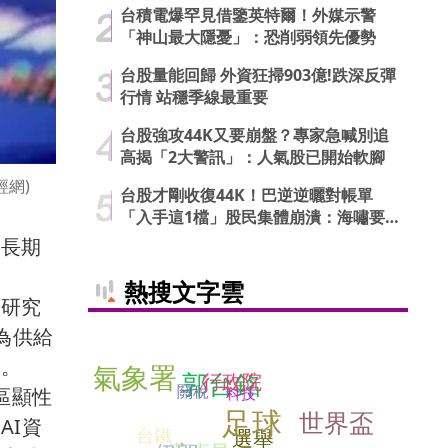
台積電爆罕見借鑒英特爾！外媒示警
「神山最大隱憂」：恐削弱領先優勢
台股量能回歸 外資狂掃903億!跌深反彈
行情 站穩季線最重要
台股強攻44K又要崩盤？專家急喊別追
高揭「2大警訊」：人氣股已開始軟腳
經網)
台股才剛收復44K！巴逆逆曬對帳單
「入手這1檔」股民集體崩潰：海嘯要
來了…
中長期
熱搜文字雲
銅研究
為供給
放。
氣象署
郭台銘
行政院
關稅
科技
區顯性
足球
世界盃
AI資
台鐵
選舉