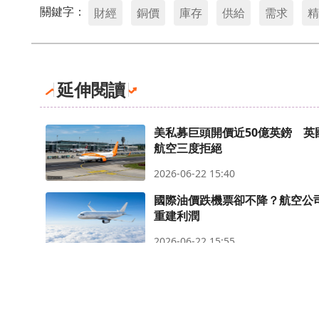
關鍵字：
財經
銅價
庫存
供給
需求
精
延伸閱讀
美私募巨頭開價近50億英鎊 英
航空三度拒絕
2026-06-22 15:40
國際油價跌機票卻不降？航空公
重建利潤
2026-06-22 15:55