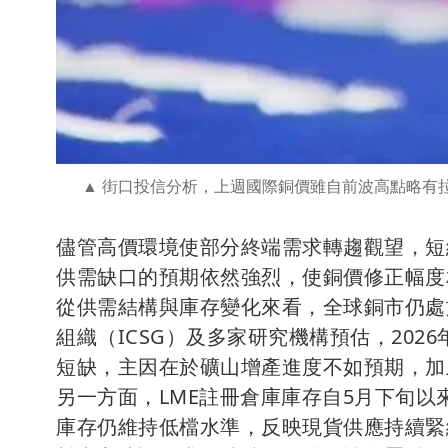
街口投信分析，上週國際銅價雖自前波高點略有拉回
儘管高價環境使部分終端需求轉趨觀望，短
供需缺口的預期依然強烈，使銅價修正幅度
從供需結構與庫存變化來看，全球銅市仍處
組織（ICSG）及多家研究機構預估，20
短缺，主因在於礦山增產進度不如預期，加
另一方面，LME註冊倉庫庫存自5月下旬
庫存仍維持低檔水準，反映現貨供應持續緊