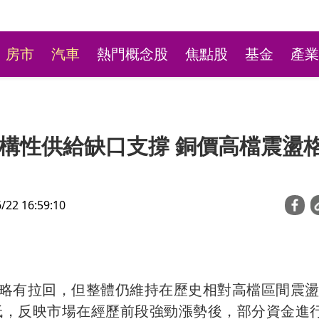
房市
汽車
熱門概念股
焦點股
基金
產業
構性供給缺口支撐 銅價高檔震盪
2 16:59:10
蛋荒又來了？北部地區供
雞蛋產量少3成喊漲
略有拉回，但整體仍維持在歷史相對高檔區間震
收低，反映市場在經歷前段強勁漲勢後，部分資金進