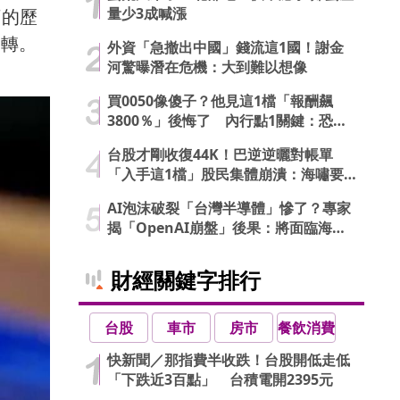
量少3成喊漲
下的歷
反轉。
外資「急撤出中國」錢流這1國！謝金
河驚曝潛在危機：大到難以想像
買0050像傻子？他見這1檔「報酬飆
3800％」後悔了 內行點1關鍵：恐直
接歸零
台股才剛收復44K！巴逆逆曬對帳單
「入手這1檔」股民集體崩潰：海嘯要
來了…
AI泡沫破裂「台灣半導體」慘了？專家
揭「OpenAI崩盤」後果：將面臨海嘯
衝擊
財經關鍵字排行
台股
車市
房市
餐飲消費
快新聞／那指費半收跌！台股開低走低
「下跌近3百點」 台積電開2395元