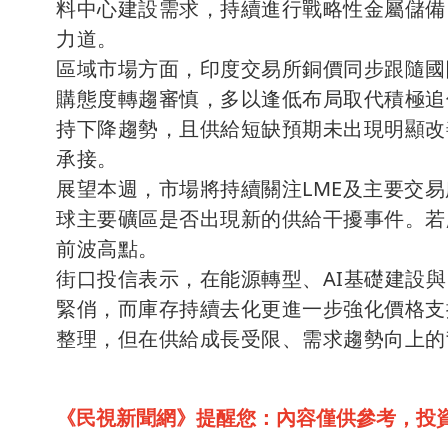
料中心建設需求，持續進行戰略性金屬儲備
力道。
區域市場方面，印度交易所銅價同步跟隨國
購態度轉趨審慎，多以逢低布局取代積極追
持下降趨勢，且供給短缺預期未出現明顯改
承接。
展望本週，市場將持續關注LME及主要交
球主要礦區是否出現新的供給干擾事件。若
前波高點。
街口投信表示，在能源轉型、AI基礎建設
緊俏，而庫存持續去化更進一步強化價格支
整理，但在供給成長受限、需求趨勢向上的
《民視新聞網》提醒您：內容僅供參考，投