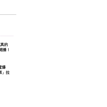
電真的
時開播！
驚爆
票」拉