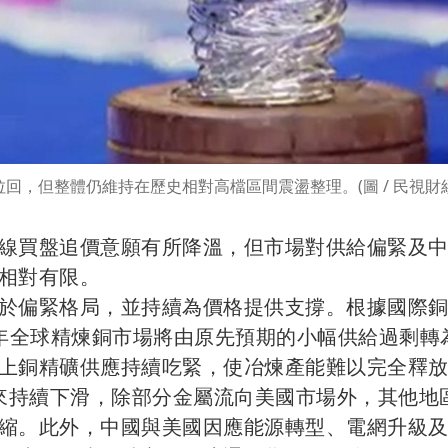
，但整體仍維持在歷史相對高檔區間震盪整理。(圖 / 民視財
線買盤追價意願有所降溫，但市場對供給偏緊及
相對有限。
於偏緊格局，並持續為價格提供支撐。根據國際
26年全球精煉銅市場將由原先預期的小幅供給過剩轉
上銅精礦供應持續吃緊，使冶煉產能難以完全釋
以來持續下滑，除部分金屬流向美國市場外，其他地
縮。此外，中國與美國因應能源轉型、電網升級及