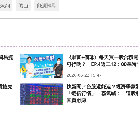
煉銅
礦山
能源轉型
國易捷
《財富+個琳》每天買一股台積
可行嗎？ EP.4週二12：00準
2026-06-22 15:47
司搶先
快新聞／台股還能追？經濟學家
「翻倍行情」 霸氣喊：「這股
回買必賺
2026-06-22 16:32
民視財經網 © 2024 FTV All Rights Reserved.