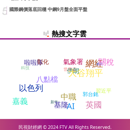
國際鋼價落底回穩 中鋼9月盤全面平盤
熱搜文字雲
關稅
氣象署
網紅
啦啦隊
彰化
總統
科技
世界盃
伊朗
大谷翔平
八點檔
以色列
習近平
郭台銘
中職
嘉義
英國
新竹
基隆
AI
民視財經網 © 2024 FTV All Rights Reserved.