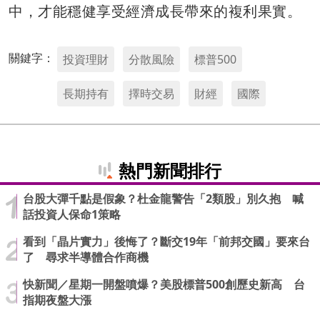
中，才能穩健享受經濟成長帶來的複利果實。
關鍵字：
投資理財
分散風險
標普500
長期持有
擇時交易
財經
國際
熱門新聞排行
台股大彈千點是假象？杜金龍警告「2類股」別久抱 喊
話投資人保命1策略
看到「晶片實力」後悔了？斷交19年「前邦交國」要來台
了 尋求半導體合作商機
快新聞／星期一開盤噴爆？美股標普500創歷史新高 台
指期夜盤大漲