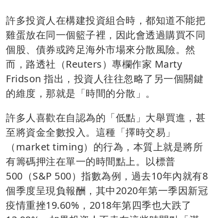
許多投資人在構建投資組合時，都知道不能把
雞蛋放在同一個籃子裡，因此會透過購買不同
個股、債券或跨足海外市場來分散風險。然
而，路透社（Reuters）專欄作家 Marty
Fridson 指出，投資人往往忽略了另一個關鍵
的維度，那就是「時間的分散」。
許多人喜歡在自認為的「低點」大舉買進，甚
至將資金全數投入。這種「擇時交易」
（market timing）的行為，本質上就是將所
有籌碼押注在單一的時間點上。以標普
500（S&P 500）指數為例，過去10年內就有8
個季度呈現負報酬，其中2020年第一季因新冠
疫情重挫19.60%，2018年第四季也大跌了