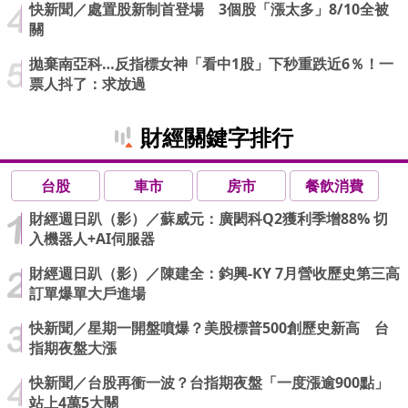
快新聞／處置股新制首登場 3個股「漲太多」8/10全被
關
拋棄南亞科…反指標女神「看中1股」下秒重跌近6％！一
票人抖了：求放過
財經關鍵字排行
台股
車市
房市
餐飲消費
財經週日趴（影）／蘇威元：廣閎科Q2獲利季增88% 切
入機器人+AI伺服器
財經週日趴（影）／陳建全：鈞興-KY 7月營收歷史第三高
訂單爆單大戶進場
快新聞／星期一開盤噴爆？美股標普500創歷史新高 台
指期夜盤大漲
快新聞／台股再衝一波？台指期夜盤「一度漲逾900點」
站上4萬5大關