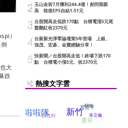
玉山金前7月獲利244.4億！創同期新
高 稅後EPS自結1.51元
台股開高走低跌170點 台積電漲5元尾
盤翻紅收2370元
pi）
台新新光淨零論壇第5年登場 上銀、
狂倒
強茂、宏碁、金寶經驗分享！
快新聞／台股開高走低！終場下跌170
點 台積電小漲5元、收2370元
）也大
X暴跌
熱搜文字雲
關稅
習近平
新竹
啦啦隊
朱立倫
以色列
陳其邁
選舉