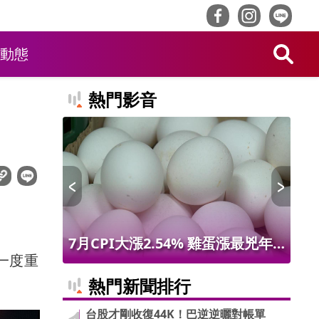
動態
熱門影音
 限量14
7月CPI大漲2.54% 雞蛋漲最兇年
台
一度重
增9.56% 進出口物價創50年最大漲
第9
熱門新聞排行
幅
台股才剛收復44K！巴逆逆曬對帳單