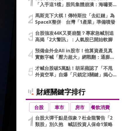
「入手這1檔」股民集體崩潰：海嘯要
來了…
馬斯克下大棋！傳特斯拉「去紅鏈」為
SpaceX整併 台灣「1產業」準備噴發
台股強攻44K又要崩盤？專家急喊別追
高揭「2大警訊」：人氣股已開始軟腳
預備金外全All in股市！他算資產見真
實數字喊「壓力超大」網戰翻：通膨才
可怕
才喊台股破5萬點！胡采蘋認了「不甩
外資空單」自爆「只鎖定3關鍵」揭心
法
財經關鍵字排行
台股
車市
房市
餐飲消費
台股大彈千點是假象？杜金龍警告「2
類股」別久抱 喊話投資人保命1策略