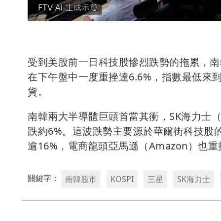
受到美股前一日科技股慘烈跌勢的拖累，南韓
在下午盤中一度重挫達6.6%，指數最低來到
貨。
南韓兩大半導體巨頭首當其衝，SK海力士（SK
跌約6%。這波跌勢主要源於華爾街科技股的崩盤
逾16%，電商龍頭亞馬遜（Amazon）
關鍵字：
南韓股市
KOSPI
三星
SK海力士