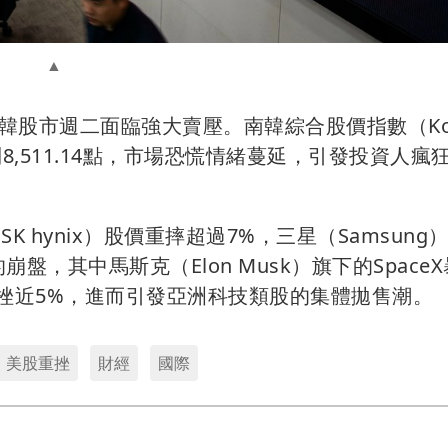
股市週二面臨強大賣壓。南韓綜合股價指數（Kos
8,511.14點，市場恐慌情緒蔓延，引發投資人瘋
 hynix）股價重摔超過7%，三星（Samsung
，其中馬斯克（Elon Musk）旗下的Space
也重挫近5%，進而引發亞洲科技類股的集體拋售潮。
美股重挫
財經
國際