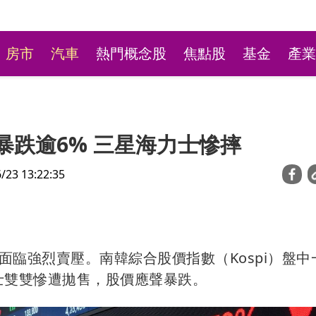
房市
汽車
熱門概念股
焦點股
基金
產業
i暴跌逾6% 三星海力士慘摔
3 13:22:35
台彩新刮刮樂祭高額頭獎
臨強烈賣壓。南韓綜合股價指數（Kospi）盤中
萬本吸經銷商搶購
力士雙雙慘遭拋售，股價應聲暴跌。