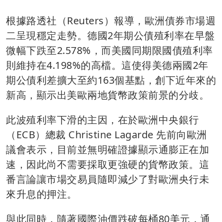
根據路透社（Reuters）報導，歐洲債券市場週
二呈現穩定走勢。德國2年期公債殖利率在早盤
微幅下跌至2.578%，而美國同期限國債殖利率
則維持在4.198%的高檔。這使得美德兩國2年
期公債利差擴大至約163個基點，創下近年來的
新高，顯示出美歐兩地貨幣政策前景的分歧。
此波殖利率下滑的主因，在於歐洲中央銀行
（ECB）總裁 Christine Lagarde 先前向歐洲
議會表示，目前並無明確證據顯示通膨正在加
速，因此尚不需要採取更強硬的貨幣政策。這
番言論讓市場交易員隨即減少了對歐洲央行未
來升息的押注。
與此同時，隨著國際油價跌破每桶80美元，通