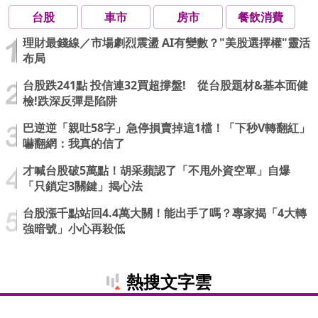
台股
車市
房市
餐飲消費
理財最錢線／市場劇烈震盪 AI有變數？"美股選擇權"靈活
布局
台股跌241點 投信連32買超撐盤! 從台股題材&基本面健
檢!跌深反彈是陷阱
巴逆逆「親吐58字」急停損賣掉這1檔！「下秒V轉翻紅」
嚇翻網：我真的信了
才喊台股破5萬點！胡采蘋認了「不甩外資空單」自爆
「只鎖定3關鍵」揭心法
台股漲千點站回4.4萬大關！能出手了嗎？專家揭「4大轉
強暗號」小心再殺低
熱搜文字雲