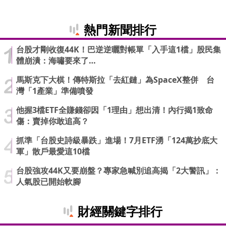
熱門新聞排行
台股才剛收復44K！巴逆逆曬對帳單「入手這1檔」股民集
體崩潰：海嘯要來了…
馬斯克下大棋！傳特斯拉「去紅鏈」為SpaceX整併 台
灣「1產業」準備噴發
他握3檔ETF全賺錢卻因「1理由」想出清！內行揭1致命
傷：賣掉你敢追高？
抓準「台股史詩級暴跌」進場！7月ETF湧「124萬抄底大
軍」散戶最愛這10檔
台股強攻44K又要崩盤？專家急喊別追高揭「2大警訊」：
人氣股已開始軟腳
財經關鍵字排行