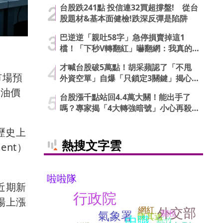
台股跌241點 投信連32買超撐盤! 從台
股題材&基本面健檢!跌深反彈是陷阱
巴逆逆「親吐58字」急停損賣掉這1
檔！「下秒V轉翻紅」嚇翻網：我真的
信了
才喊台股破5萬點！胡采蘋認了「不甩
市場預
外資空單」自爆「只鎖定3關鍵」揭心
法
與油價
台股漲千點站回4.4萬大關！能出手了
嗎？專家揭「4大轉強暗號」小心再殺
低
歷史上
熱搜文字雲
ent）
啦啦隊
近期新
行政院
場上漲
外交部
網紅
氣象署
關稅
陳其邁
中職
新竹