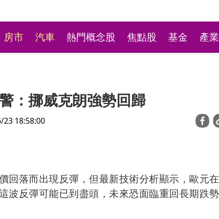
房市
汽車
熱門概念股
焦點股
基金
產業
警：挪威克朗強勢回歸
3 18:58:00
新莊粉條冰店9月將歇業
價回落而出現反彈，但最新技術分析顯示，歐元
不捨盼「新莊陳意涵」接
這波反彈可能已到盡頭，未來恐面臨重回長期跌