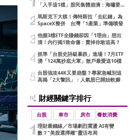
「入手這1檔」股民集體崩潰：海嘯要
來了…
馬斯克下大棋！傳特斯拉「去紅鏈」為
SpaceX整併 台灣「1產業」準備噴發
他握3檔ETF全賺錢卻因「1理由」想出
清！內行揭1致命傷：賣掉你敢追高？
抓準「台股史詩級暴跌」進場！7月ETF
湧「124萬抄底大軍」散戶最愛這10檔
台股強攻44K又要崩盤？專家急喊別追
高揭「2大警訊」：人氣股已開始軟腳
財經關鍵字排行
台股
車市
房市
餐飲消費
理財最錢線／市場劇烈震盪 AI有變
數？"美股選擇權"靈活布局