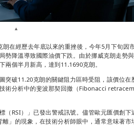
挪威克朗在經歷去年底以來的重挫後，今年5月下旬因
局勢降溫導致國際油價下跌。由於挪威克朗走勢
兩個半月新高，達到11.1690克朗。
突破11.20克朗的關鍵阻力區時受阻，該價位在
中的斐波那契回撤（Fibonacci retracem
標（RSI）」已發出警戒訊號。儘管歐元匯價創下
市背離」的現象，在技術分析師眼中，通常意味著市