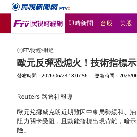
即時新聞
台股
美股
FTV財經
>
財經
歐元反彈恐熄火！技術指標示
發布時間：2026/06/23 18:07:56
更新時間：2026/06/2
Reuters 路透社報導
歐元兌挪威克朗近期雖因中東局勢緩和、油
阻力關卡受阻，且動能指標出現背離，暗示
險。