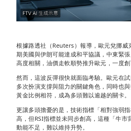
根據路透社（Reuters）報導，歐元兌
期美國與伊朗可能達成和平協議，中東緊張
高度相關，油價走軟順勢推升歐元，一度創下
然而，這波反彈很快就面臨考驗。歐元在試圖
多次扮演支撐與阻力的關鍵角色，同時也與技術分析
黃金比例相符，成為多頭難以逾越的關卡。
更讓多頭擔憂的是，技術指標「相對強弱指
高，但RSI指標並未同步創高，這種「牛
動能不足，難以維持升勢。