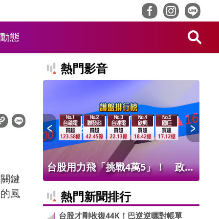
動態
熱門影音
！ 老饕
台股用力飛「挑戰4萬5」！ 政府
北
在關鍵
班
基金226億進場 被動元件狂歡
氣
勢的風
熱門新聞排行
台股才剛收復44K！巴逆逆曬對帳單