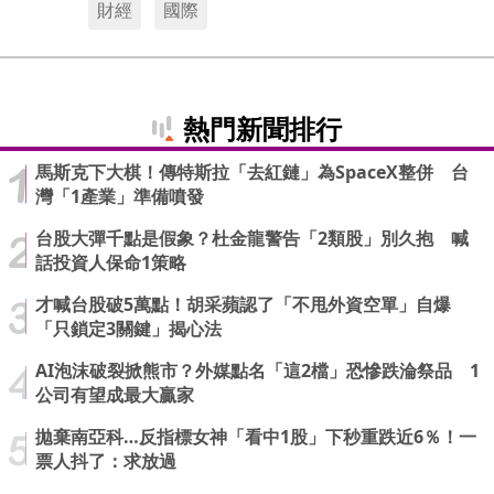
財經
國際
熱門新聞排行
馬斯克下大棋！傳特斯拉「去紅鏈」為SpaceX整併 台
灣「1產業」準備噴發
台股大彈千點是假象？杜金龍警告「2類股」別久抱 喊
話投資人保命1策略
才喊台股破5萬點！胡采蘋認了「不甩外資空單」自爆
「只鎖定3關鍵」揭心法
AI泡沫破裂掀熊市？外媒點名「這2檔」恐慘跌淪祭品 1
公司有望成最大贏家
拋棄南亞科…反指標女神「看中1股」下秒重跌近6％！一
票人抖了：求放過