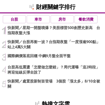
財經關鍵字排行
台股
車市
房市
餐飲消費
快新聞／星期一開盤噴爆？美股標普500創歷史新高 台
指期夜盤大漲
快新聞／台股再衝一波？台指期夜盤「一度漲逾900點」
站上4萬5大關
國際鋼價落底回穩 中鋼9月盤全面平盤
台股高低震盪「怎麼做怎麼錯」？周代運曝「這2時段」
將迎短線反彈全說了
快新聞／處置股新制首登場 3個股「漲太多」8/10全被
關
熱搜文字雲