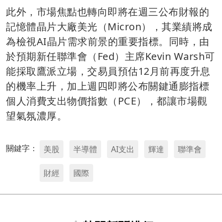
此外，市場焦點也轉向即將在週三公布財報的
記憶體晶片大廠美光（Micron），其業績將成
為檢視AI晶片需求前景的重要指標。同時，由
於預期新任聯準會（Fed）主席Kevin Warsh可
能採取鷹派立場，交易員預估12月前再度升息
的機率上升，加上週四即將公布關鍵通膨指標
個人消費支出物價指數（PCE），都讓市場觀
望氣氛濃厚。
關鍵字：
美股
半導體
AI支出
輝達
聯準會
財經
國際