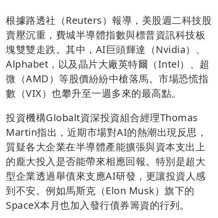
根據路透社（Reuters）報導，美股週二科技股
賣壓沉重，費城半導體指數與標普資訊科技板
塊雙雙走跌。其中，AI巨頭輝達（Nvidia）、
Alphabet，以及晶片大廠英特爾（Intel）、超
微（AMD）等股價紛紛中槍落馬。市場恐慌指
數（VIX）也攀升至一週多來的最高點。
投資機構Globalt資深投資組合經理Thomas
Martin指出，近期市場對AI的熱潮出現反思，
質疑各大企業在半導體產能擴張與資本支出上
的龐大投入是否能帶來相應回報。特別是超大
型企業透過舉債來支應AI研發，更讓投資人感
到不安。例如馬斯克（Elon Musk）旗下的
SpaceX本月也加入發行債券籌資的行列。