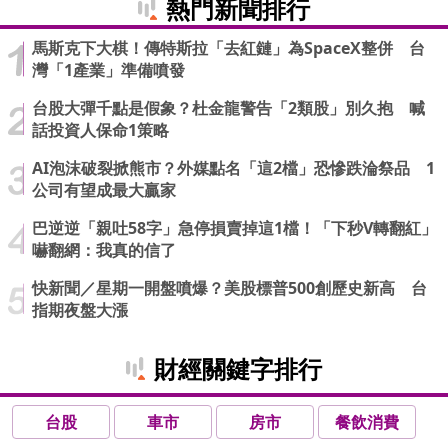
熱門新聞排行
馬斯克下大棋！傳特斯拉「去紅鏈」為SpaceX整併 台
灣「1產業」準備噴發
台股大彈千點是假象？杜金龍警告「2類股」別久抱 喊
話投資人保命1策略
AI泡沫破裂掀熊市？外媒點名「這2檔」恐慘跌淪祭品 1
公司有望成最大贏家
巴逆逆「親吐58字」急停損賣掉這1檔！「下秒V轉翻紅」
嚇翻網：我真的信了
快新聞／星期一開盤噴爆？美股標普500創歷史新高 台
指期夜盤大漲
財經關鍵字排行
台股
車市
房市
餐飲消費