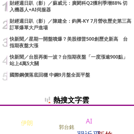
財經週日趴（影）／蘇威元：廣閎科Q2獲利季增88% 切
入機器人+AI伺服器
財經週日趴（影）／陳建全：鈞興-KY 7月營收歷史第三高
訂單爆單大戶進場
快新聞／星期一開盤噴爆？美股標普500創歷史新高 台
指期夜盤大漲
快新聞／台股再衝一波？台指期夜盤「一度漲逾900點」
站上4萬5大關
國際鋼價落底回穩 中鋼9月盤全面平盤
熱搜文字雲
AI
伊朗
郭台銘