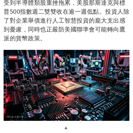
受到半導體類股重挫拖累，美股那斯達克與標
普500指數週二雙雙收在逾一週低點。投資人除
了對企業舉債進行人工智慧投資的龐大支出感
到憂慮，同時也正嚴防美國聯準會可能轉向鷹
派的貨幣政策。