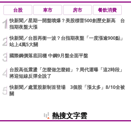
台股
車市
房市
餐飲消費
快新聞／星期一開盤噴爆？美股標普500創歷史新高 台
指期夜盤大漲
快新聞／台股再衝一波？台指期夜盤「一度漲逾900點」
站上4萬5大關
國際鋼價落底回穩 中鋼9月盤全面平盤
台股高低震盪「怎麼做怎麼錯」？周代運曝「這2時段」
將迎短線反彈全說了
快新聞／處置股新制首登場 3個股「漲太多」8/10全被
關
熱搜文字雲