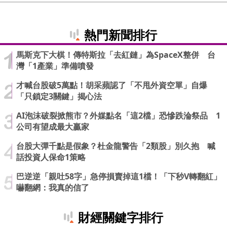
熱門新聞排行
馬斯克下大棋！傳特斯拉「去紅鏈」為SpaceX整併 台
灣「1產業」準備噴發
才喊台股破5萬點！胡采蘋認了「不甩外資空單」自爆
「只鎖定3關鍵」揭心法
AI泡沫破裂掀熊市？外媒點名「這2檔」恐慘跌淪祭品 1
公司有望成最大贏家
台股大彈千點是假象？杜金龍警告「2類股」別久抱 喊
話投資人保命1策略
巴逆逆「親吐58字」急停損賣掉這1檔！「下秒V轉翻紅」
嚇翻網：我真的信了
財經關鍵字排行