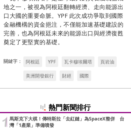
地之一，被視為阿根廷翻轉經濟、走向能源出
口大國的重要命脈。YPF 此次成功爭取到國際
金融機構的資金挹注，不僅能加速基礎建設的
完善，也為阿根廷未來的能源出口與經濟復甦
奠定了更堅實的基礎。
關鍵字：
阿根廷
YPF
瓦卡穆埃爾塔
頁岩油
美洲開發銀行
財經
國際
熱門新聞排行
馬斯克下大棋！傳特斯拉「去紅鏈」為SpaceX整併 台
灣「1產業」準備噴發