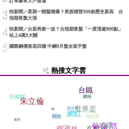
訂單爆單大戶進場
快新聞／星期一開盤噴爆？美股標普500創歷史新高 台
指期夜盤大漲
快新聞／台股再衝一波？台指期夜盤「一度漲逾900點」
站上4萬5大關
國際鋼價落底回穩 中鋼9月盤全面平盤
熱搜文字雲
台鐵
行政院
總統
朱立倫
世界盃
陳其邁
AI
網紅
關稅
啦啦隊
選舉
中職
外交部
八點檔
大谷翔平