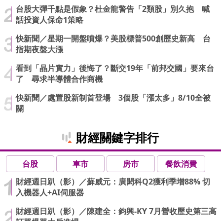
台股大彈千點是假象？杜金龍警告「2類股」別久抱 喊
話投資人保命1策略
快新聞／星期一開盤噴爆？美股標普500創歷史新高 台
指期夜盤大漲
看到「晶片實力」後悔了？斷交19年「前邦交國」要來台
了 尋求半導體合作商機
快新聞／處置股新制首登場 3個股「漲太多」8/10全被
關
財經關鍵字排行
台股
車市
房市
餐飲消費
財經週日趴（影）／蘇威元：廣閎科Q2獲利季增88% 切
入機器人+AI伺服器
財經週日趴（影）／陳建全：鈞興-KY 7月營收歷史第三高