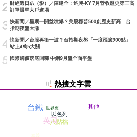
財經週日趴（影）／陳建全：鈞興-KY 7月營收歷史第三高
訂單爆單大戶進場
快新聞／星期一開盤噴爆？美股標普500創歷史新高 台
指期夜盤大漲
快新聞／台股再衝一波？台指期夜盤「一度漲逾900點」
站上4萬5大關
國際鋼價落底回穩 中鋼9月盤全面平盤
熱搜文字雲
台鐵
其他
世界盃
以色列
英國
八點檔
嘉義