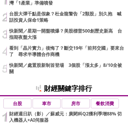
灣「1產業」準備噴發
台股大彈千點是假象？杜金龍警告「2類股」別久抱 喊
話投資人保命1策略
快新聞／星期一開盤噴爆？美股標普500創歷史新高 台
指期夜盤大漲
看到「晶片實力」後悔了？斷交19年「前邦交國」要來台
了 尋求半導體合作商機
快新聞／處置股新制首登場 3個股「漲太多」8/10全被
關
財經關鍵字排行
台股
車市
房市
餐飲消費
財經週日趴（影）／蘇威元：廣閎科Q2獲利季增88% 切
入機器人+AI伺服器