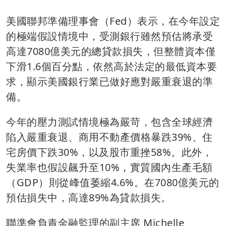
美國聯邦準備理事會（Fed）表示，在今年設定
的極端假設情境中，受測銀行雖然預估將承受
高達7080億美元的總貸款損失，但整體資本僅
下滑1.6個百分點，依然高於法定的最低資本要
求，顯示美國銀行業已做好應對嚴重衰退的準
備。
今年的壓力測試情境極為嚴苛，包含全球經濟
陷入嚴重衰退、商用不動產價格暴跌39%、住
宅房價下跌30%，以及股市重挫58%。此外，
失業率也假設飆升至10%，實質國內生產毛額
（GDP）則從峰值萎縮4.6%。在7080億美元的
預估損失中，高達89%為貸款損失。
聯準會負責金融監理的副主席 Michelle