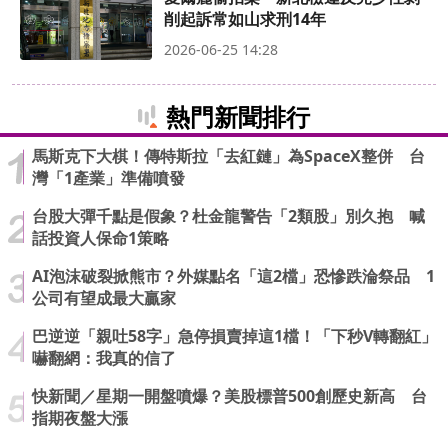
削起訴常如山求刑14年
2026-06-25 14:28
熱門新聞排行
馬斯克下大棋！傳特斯拉「去紅鏈」為SpaceX整併 台
灣「1產業」準備噴發
台股大彈千點是假象？杜金龍警告「2類股」別久抱 喊
話投資人保命1策略
AI泡沫破裂掀熊市？外媒點名「這2檔」恐慘跌淪祭品 1
公司有望成最大贏家
巴逆逆「親吐58字」急停損賣掉這1檔！「下秒V轉翻紅」
嚇翻網：我真的信了
快新聞／星期一開盤噴爆？美股標普500創歷史新高 台
指期夜盤大漲