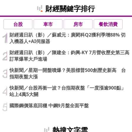
財經關鍵字排行
台股
車市
房市
餐飲消費
財經週日趴（影）／蘇威元：廣閎科Q2獲利季增88% 切
入機器人+AI伺服器
財經週日趴（影）／陳建全：鈞興-KY 7月營收歷史第三高
訂單爆單大戶進場
快新聞／星期一開盤噴爆？美股標普500創歷史新高 台
指期夜盤大漲
快新聞／台股再衝一波？台指期夜盤「一度漲逾900點」
站上4萬5大關
國際鋼價落底回穩 中鋼9月盤全面平盤
熱搜文字雲