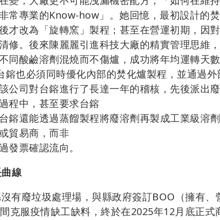
在變，大廠更不可能洩漏機密配方；「如何在維
常專業的Know-how」。她回憶，最初設計的
後才改為「旋轉窯」製程；甚至在營運初期，因
清修。後來陳麗麗引進科技大廠的精實管理思維
不同酸鹼溶劑混燒而不傷爐，成功將年均運轉天
，台鎔也必須同時優化內部的焚化爐製程，並通過外
該公司對台鎔進行了長達一年的稽核，先後派出
過程中，甚至要求台鎔
台鎔還能透過蒸餾製程將廢溶劑再製成工業級溶
或貿易商，而非
過發票確認流向。
長曲線
縣沒有廢垃圾處理場，與縣政府簽訂BOO（擁有、
間克服疫情缺工缺料，終於在2025年12月底正式