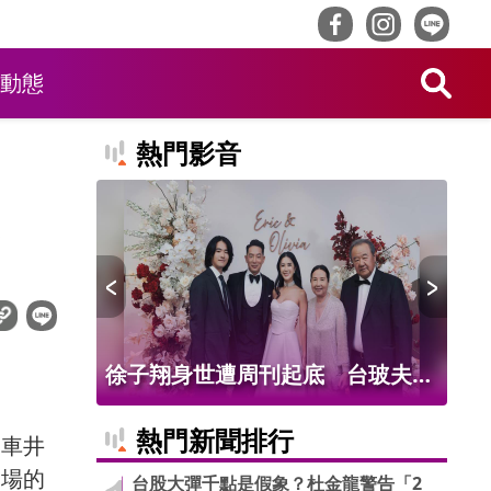
動態
熱門影音
值吸客！
徐子翔身世遭周刊起底 台玻夫人
台
品吃到飽
徐莉玲首談長子離世
轉
熱門新聞排行
貨車井
進場的
台股大彈千點是假象？杜金龍警告「2