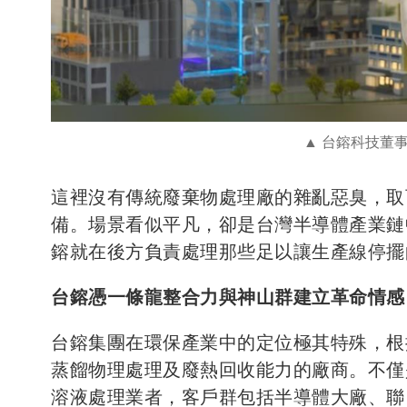
台鎔科技董
這裡沒有傳統廢棄物處理廠的雜亂惡臭，取
備。場景看似平凡，卻是台灣半導體產業鏈
鎔就在後方負責處理那些足以讓生產線停擺
台鎔憑一條龍整合力與神山群建立革命情感
台鎔集團在環保產業中的定位極其特殊，根
蒸餾物理處理及廢熱回收能力的廠商。不僅
溶液處理業者，客戶群包括半導體大廠、聯