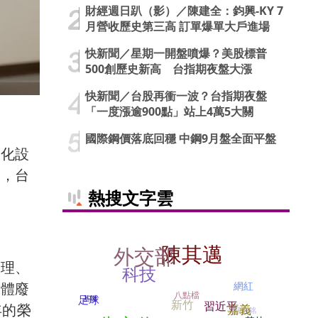
財經週日趴（影）／陳建全：鈞興-KY 7
月營收歷史第三高 訂單爆單大戶進場
快新聞／星期一開盤噴爆？美股標普
500創歷史新高 台指期夜盤大漲
快新聞／台股再衝一波？台指期夜盤
「一度漲逾900點」站上4萬5大關
國際鋼價落底回穩 中鋼9月盤全面平盤
焚化設
時，台
熱搜文字雲
陳其邁
外交部
處理、
科技
網紅
導體廢
八點檔
足球
基隆
新竹
習近平
年的榮
嘉義
郭台銘