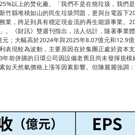
25%以上的焚化廠。「我們不是在燒垃圾，我們
新竹縣堆積如山的民生垃圾問題，更與台電簽下2
務業，跨足到具有穩定現金流的再生能源事業。20
」。《財訊》雙週刊指出，法人估計，隨著事業
；大幅高於2024年與2025年8.07億元和12.9
利表現較為波動，主要原因在於集團正處於資本
3年前併購的日環公司因設備老舊且尚未發揮規模
素如天然氣價格上漲等因素影響。但陳麗麗強調