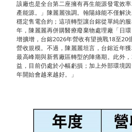
該廠也是全台第二座擁有再生能源發電效率
產能源。」陳麗麗強調。翰陽綠能不僅解決
穩定售電合約；這項轉型讓台鎔從單純的服
年，陳麗麗再併購醫療廢棄物處理廠「日環
增擴增，台鎔2026年營收有望挑戰18至20億元
營收規模。不過，陳麗麗坦言，台鎔近年獲
最高峰期與新舊廠區轉型的陣痛期。此外，
益，目前仍處於小幅虧損；加上外部環境因
年開始會越來越好。」