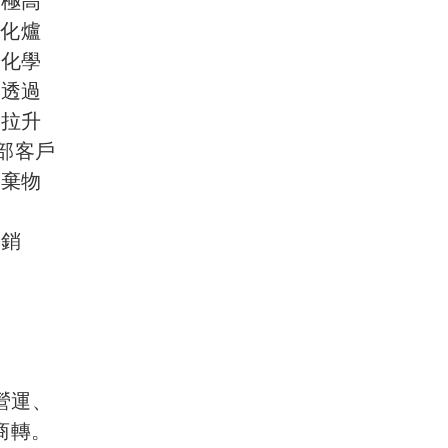
持極高
焚化爐
對化學
，透過
數拉升
部客戶
廢棄物
劑銷
營運、
商轉。