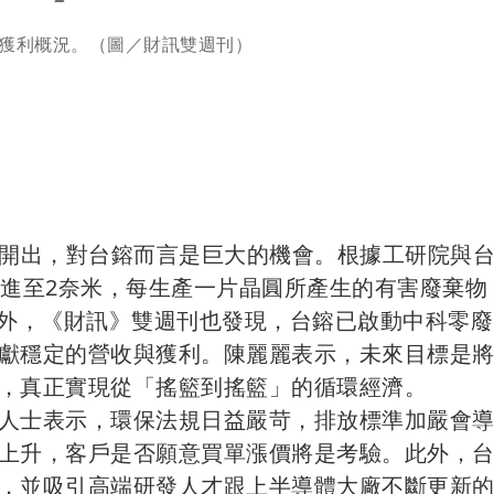
獲利概況。（圖／財訊雙週刊）
續開出，對台鎔而言是巨大的機會。根據工研院與
挺進至2奈米，每生產一片晶圓所產生的有害廢棄物
。此外，《財訊》雙週刊也發現，台鎔已啟動中科零
獻穩定的營收與獲利。陳麗麗表示，未來目標是
，真正實現從「搖籃到搖籃」的循環經濟。
人士表示，環保法規日益嚴苛，排放標準加嚴會
上升，客戶是否願意買單漲價將是考驗。此外，
，並吸引高端研發人才跟上半導體大廠不斷更新