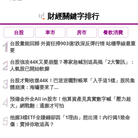
財經關鍵字排行
台股
車市
房市
餐飲消費
台股量能回歸 外資狂掃903億!跌深反彈行情 站穩季線最重
要
台股強攻44K又要崩盤？專家急喊別追高揭「2大警訊」：
人氣股已開始軟腳
台股才剛收復44K！巴逆逆曬對帳單「入手這1檔」股民集
體崩潰：海嘯要來了…
預備金外全All in股市！他算資產見真實數字喊「壓力超
大」網戰翻：通膨才可怕
他握3檔ETF全賺錢卻因「1理由」想出清！內行揭1致命
傷：賣掉你敢追高？