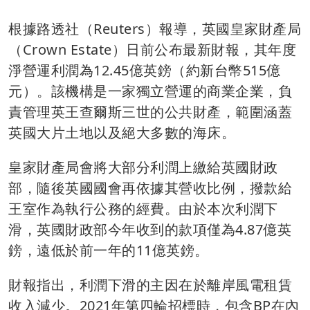
根據路透社（Reuters）報導，英國皇家財產局
（Crown Estate）日前公布最新財報，其年度
淨營運利潤為12.45億英鎊（約新台幣515億
元）。該機構是一家獨立營運的商業企業，負
責管理英王查爾斯三世的公共財產，範圍涵蓋
英國大片土地以及絕大多數的海床。
皇家財產局會將大部分利潤上繳給英國財政
部，隨後英國國會再依據其營收比例，撥款給
王室作為執行公務的經費。由於本次利潤下
滑，英國財政部今年收到的款項僅為4.87億英
鎊，遠低於前一年的11億英鎊。
財報指出，利潤下滑的主因在於離岸風電租賃
收入減少。2021年第四輪招標時，包含BP在內