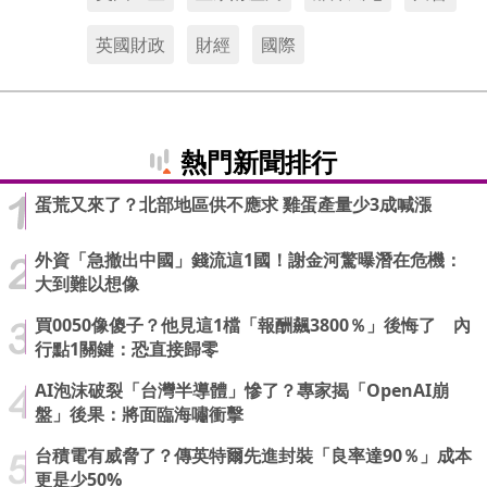
英國財政
財經
國際
熱門新聞排行
蛋荒又來了？北部地區供不應求 雞蛋產量少3成喊漲
外資「急撤出中國」錢流這1國！謝金河驚曝潛在危機：
大到難以想像
買0050像傻子？他見這1檔「報酬飆3800％」後悔了 內
行點1關鍵：恐直接歸零
AI泡沫破裂「台灣半導體」慘了？專家揭「OpenAI崩
盤」後果：將面臨海嘯衝擊
台積電有威脅了？傳英特爾先進封裝「良率達90％」成本
更是少50%