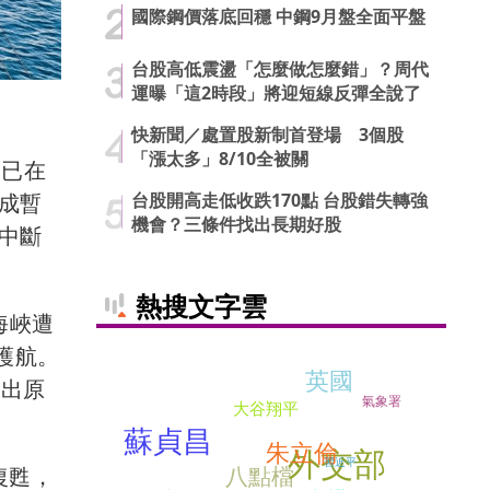
國際鋼價落底回穩 中鋼9月盤全面平盤
台股高低震盪「怎麼做怎麼錯」？周代
運曝「這2時段」將迎短線反彈全說了
快新聞／處置股新制首登場 3個股
「漲太多」8/10全被關
）已在
台股開高走低收跌170點 台股錯失轉強
達成暫
機會？三條件找出長期好股
爭中斷
熱搜文字雲
海峽遭
護航。
英國
推出原
氣象署
大谷翔平
蘇貞昌
朱立倫
外交部
習近平
八點檔
速復甦，