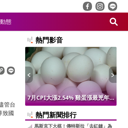
動態
熱門影音
 限量14
7月CPI大漲2.54% 雞蛋漲最兇年
台
儘管台
增9.56% 進出口物價創50年最大漲
第9
導致國
熱門新聞排行
幅
馬斯克下大棋！傳特斯拉「去紅鏈」為