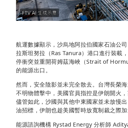
航運數據顯示，沙烏地阿拉伯國家石油公司（Sa
拉斯坦努拉（Ras Tanura）港口進行
停衝突並重開荷姆茲海峽（Strait of 
的能源出口。
然而，安全陰影並未完全散去。台灣長榮海運（E
不明物體擊中，美國官員指控是伊朗開火，
儘管如此，沙國與其他中東國家並未放慢出
油招標，伊朗也趁美國暫時放寬制裁之際加
能源諮詢機構 Rystad Energy 分析師 A