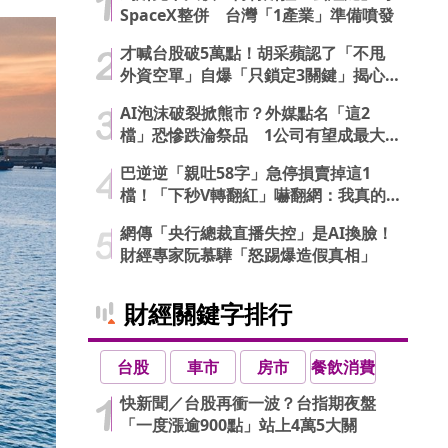
SpaceX整併 台灣「1產業」準備噴發
才喊台股破5萬點！胡采蘋認了「不甩
外資空單」自爆「只鎖定3關鍵」揭心
法
AI泡沫破裂掀熊市？外媒點名「這2
檔」恐慘跌淪祭品 1公司有望成最大
贏家
巴逆逆「親吐58字」急停損賣掉這1
檔！「下秒V轉翻紅」嚇翻網：我真的
信了
網傳「央行總裁直播失控」是AI換臉！
財經專家阮慕驊「怒踢爆造假真相」
財經關鍵字排行
台股
車市
房市
餐飲消費
快新聞／台股再衝一波？台指期夜盤
「一度漲逾900點」站上4萬5大關