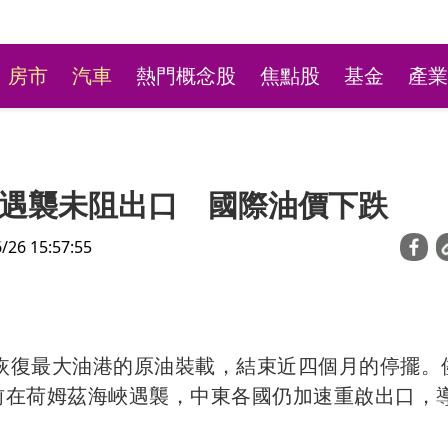
房市
汽車
熱門概念股
焦點股
基金
產業
遇襲未阻出口 國際油價下跌
6 15:57:55
台彩新刮刮樂祭高額頭獎
伯已恢復最大油港的原油裝載，結束近四個月的停擺。
萬本吸經銷商搶購
）貨輪日前在荷姆茲海峽遇襲，中東各國仍加速重啟出口，