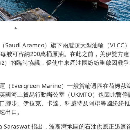
udi Aramco）旗下兩艘超大型油輪（VLCC
裝載，每艘可容納200萬桶原油。在此之前，美伊雙方
Hormuz）的臨時協議，促使中東產油國紛紛重啟因戰
vergreen Marine）一艘貨輪週四在荷姆茲
英國海上貿易行動辦公室（UKMTO）也因此暫停
口腳步。伊拉克、卡達、科威特及阿聯等國紛紛
速出口。
ditya Saraswat 指出，波斯灣地區的石油供應正迅