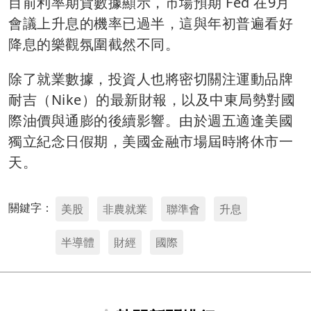
目前利率期貨數據顯示，市場預期 Fed 在9月
會議上升息的機率已過半，這與年初普遍看好
降息的樂觀氛圍截然不同。
除了就業數據，投資人也將密切關注運動品牌
耐吉（Nike）的最新財報，以及中東局勢對國
際油價與通膨的後續影響。由於週五適逢美國
獨立紀念日假期，美國金融市場屆時將休市一
天。
關鍵字：
美股
非農就業
聯準會
升息
半導體
財經
國際