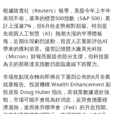
根據路透社（Reuters）報導，美股今年上半年
表現不俗，基準的標普500指數（S&P 500）累
計上漲逾7%，但6月份走勢相對顛簸。特別是
先前因人工智慧（AI）熱潮大漲的半導體板
塊，近期出現劇烈波動，投資人正重新評估AI
帶來的獲利前景。儘管記憶體大廠美光科技
（Micron）財報亮眼提供部分支撐，但科技股
為主的那斯達克指數仍面臨週線下跌壓力。
市場焦點現在轉向即將在下週四公布的6月非農
就業報告。投資機構 Wealth Enhancement 副
投資長 Doug Huber 指出，若就業數據過於強
勁，市場可能不會視為好消息，反而會擔憂經
濟過熱，進而推升聯準會（Fed）的升息預期。