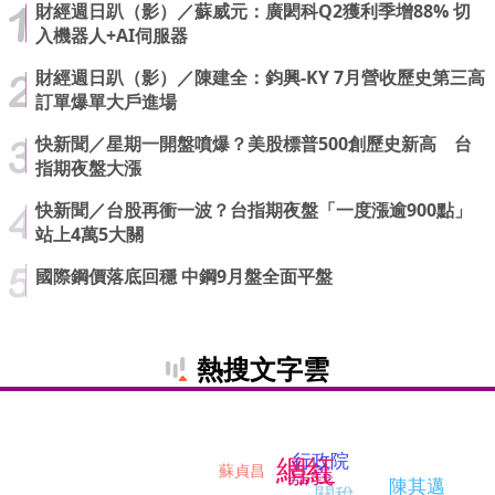
財經週日趴（影）／蘇威元：廣閎科Q2獲利季增88% 切
入機器人+AI伺服器
財經週日趴（影）／陳建全：鈞興-KY 7月營收歷史第三高
訂單爆單大戶進場
快新聞／星期一開盤噴爆？美股標普500創歷史新高 台
指期夜盤大漲
快新聞／台股再衝一波？台指期夜盤「一度漲逾900點」
站上4萬5大關
國際鋼價落底回穩 中鋼9月盤全面平盤
熱搜文字雲
行政院
網紅
嘉義
蘇貞昌
陳其邁
關稅