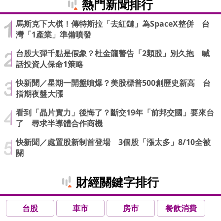
熱門新聞排行
馬斯克下大棋！傳特斯拉「去紅鏈」為SpaceX整併 台
灣「1產業」準備噴發
台股大彈千點是假象？杜金龍警告「2類股」別久抱 喊
話投資人保命1策略
快新聞／星期一開盤噴爆？美股標普500創歷史新高 台
指期夜盤大漲
看到「晶片實力」後悔了？斷交19年「前邦交國」要來台
了 尋求半導體合作商機
快新聞／處置股新制首登場 3個股「漲太多」8/10全被
關
財經關鍵字排行
台股
車市
房市
餐飲消費