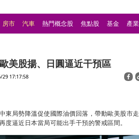
房市
汽車
熱門概念股
焦點股
基金
產業
歐美股揚、日圓逼近干預區
9 17:17:58
台彩新刮刮樂祭高額頭獎
中東局勢降溫促使國際油價回落，帶動歐美股市
萬本吸經銷商搶購
再度逼近日本當局可能出手干預的警戒區間。