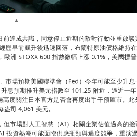
伊朗日前達成共識，同意停止近期的敵對行動並重啟談
經歷早前飆升後迅速回落，布蘭特原油價格維持
洲 STOXX 600 指數微幅上漲 0.1%，美國標普 
。市場預期美國聯準會（Fed）今年可能至少升息
升息預期推升美元指數至 101.25 附近，逼近一
，市場高度關注日本官方是否會再度出手干預匯市。此
司 4,061 美元。
，但市場對人工智慧（AI）相關企業估值過高的擔
 AI 投資熱潮可能面臨供應瓶頸與過度競爭，重演