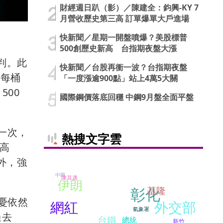
財經週日趴（影）／陳建全：鈞興-KY 7
月營收歷史第三高 訂單爆單大戶進場
快新聞／星期一開盤噴爆？美股標普
500創歷史新高 台指期夜盤大漲
判。此
快新聞／台股再衝一波？台指期夜盤
在每桶
「一度漲逾900點」站上4萬5大關
500
國際鋼價落底回穩 中鋼9月盤全面平盤
一次，
熱搜文字雲
年高
外，強
中職
陳其邁
伊朗
彰化
基隆
憂依然
網紅
外交部
氣象署
過去
台鐵
總統
新竹