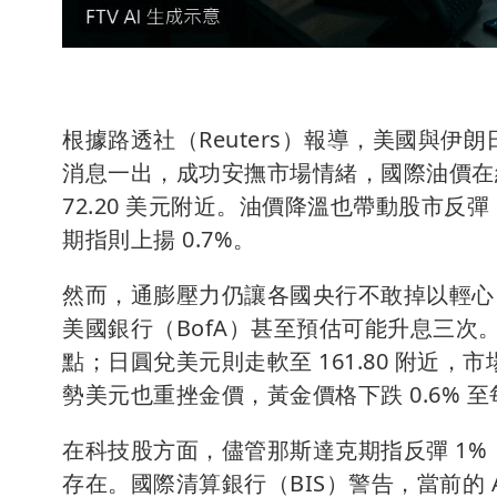
根據路透社（Reuters）報導，美國與
消息一出，成功安撫市場情緒，國際油價在
72.20 美元附近。油價降溫也帶動股市反彈，歐
期指則上揚 0.7%。
然而，通膨壓力仍讓各國央行不敢掉以輕心
美國銀行（BofA）甚至預估可能升息三次。
點；日圓兌美元則走軟至 161.80 附近
勢美元也重挫金價，黃金價格下跌 0.6% 至每盎
在科技股方面，儘管那斯達克期指反彈 1%
存在。國際清算銀行（BIS）警告，當前的