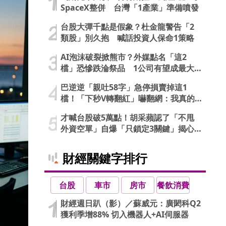
SpaceX整併 台灣「1產業」準備噴發
台股大彈千點是假象？杜金龍警告「2
類股」別久抱 喊話投資人保命1策略
AI泡沫破裂掀熊市？外媒點名「這2
檔」恐慘跌淪祭品 1公司有望成最大
贏家
巴逆逆「親吐58字」急停損賣掉這1
檔！「下秒V轉翻紅」嚇翻網：我真的
信了
才喊台股破5萬點！胡采蘋認了「不甩
外資空單」自爆「只鎖定3關鍵」揭心
法
財經關鍵字排行
台股
車市
房市
餐飲消費
財經週日趴（影）／蘇威元：廣閎科Q2
獲利季增88% 切入機器人+AI伺服器