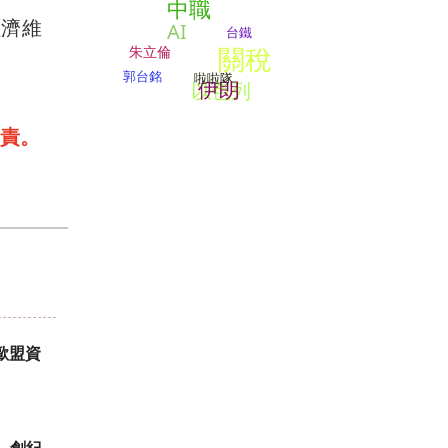
中職
經濟維
AI
台鐵
關稅
朱立倫
郭台銘
啦啦隊
伊朗
以色列
責。
 歐盟資
 創紀