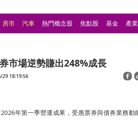
房市
汽車
熱門概念股
焦點股
基金
產業
券市場逆勢賺出248%成長
9 18:19:56
新莊粉條冰店9月將歇業
布2026年第一季營運成果，受惠票券與債券業務動
不捨盼「新莊陳意涵」接