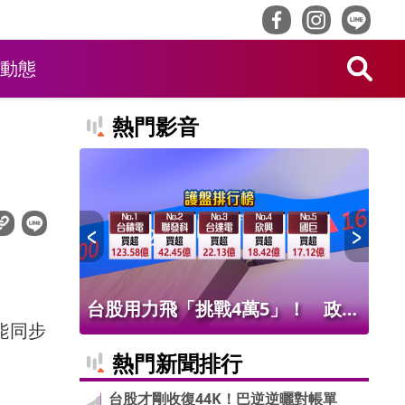
動態
熱門影音
！ 老饕
台股用力飛「挑戰4萬5」！ 政府
北
能同步
班
基金226億進場 被動元件狂歡
氣
熱門新聞排行
台股才剛收復44K！巴逆逆曬對帳單