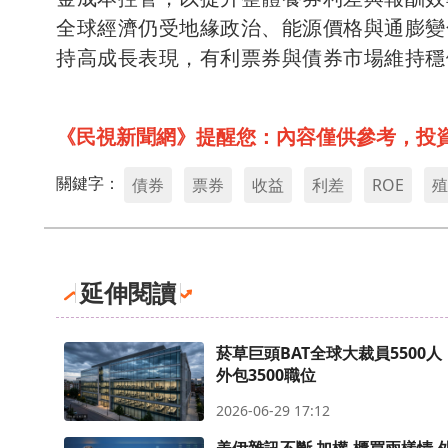
全球經濟仍受地緣政治、能源價格與通膨變
持高成長表現，有利票券與債券市場維持穩
《民視新聞網》提醒您：內容僅供參考，投
關鍵字：
債券
票券
收益
利差
ROE
殖
延伸閱讀
菸草巨頭BAT全球大裁員5500
外包3500職位
2026-06-29 17:12
美伊雜訊不斷 加權.櫃買兩樣情 