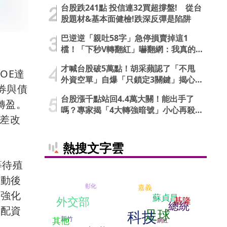
台股跌241點 投信連32買超撐盤! 從台
股題材&基本面健檢!跌深反彈是陷阱
巴逆逆「親吐58字」急停損賣掉這1
檔！「下秒V轉翻紅」嚇翻網：我真的
信了
才喊台股破5萬點！胡采蘋認了「不甩
OE達
外資空單」自爆「只鎖定3關鍵」揭心
票券與債
法
台股漲千點站回4.4萬大關！能出手了
轉盈。
嗎？專家揭「4大轉強暗號」小心再殺
利差改
低
熱搜文字雲
等待殖
啟動後
彰化
嘉義
續強化
蘇貞昌
外交部
基隆
總統
搭配資
足球
科技
新竹
其他
網紅