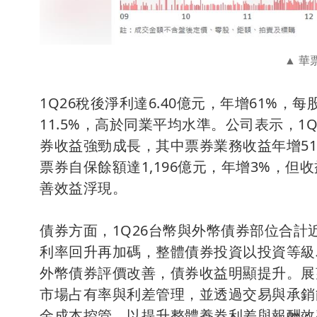
華票
1Q26稅後淨利達6.40億元，年增61%，
11.5%，高於同業平均水準。公司表示，1Q
券收益強勁成長，其中票券業務收益年增51
票券自保餘額達1,196億元，年增3%，
善效益浮現。
債券方面，1Q26台幣與外幣債券部位合計
利率回升再加碼，整體債券投資以投資等級
外幣債券評價改善，債券收益明顯提升。展
市場占有率與利差管理，並透過交易與承銷
金成本控管，以提升整體養券利差與報酬效