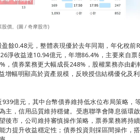
股價。(圖 / 奇摩股市)
每股盈餘0.48元，整體表現優於去年同期，年化稅前R
26淨收益達10.94億元，年增86.4%，主要來自
%，債券業務更大幅成長248%，股權業務亦由虧
但收益增幅明顯高於資產規模，反映授信結構優化及
近939億元，其中台幣債券維持低水位布局策略，
為主，信用品質維持穩健。受惠聯準會降息循環
望後市，公司維持審慎操作策略，票券業務將持
能力提升收益穩定性；債券投資則採區間操作，
率。