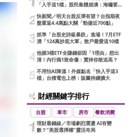
「入手這1檔」股民集體崩潰：海嘯要
來了…
快新聞／明天台股反彈有望？台指期夜
盤重返4.4萬點大關「勁揚近700點」
抓準「台股史詩級暴跌」進場！7月ETF
湧「124萬抄底大軍」散戶最愛這10檔
他握3檔ETF全賺錢卻因「1理由」想出
清！內行揭1致命傷：賣掉你敢追高？
不用怕AI降溫！外媒點名「快入手這3
檔」台積電也上榜：版圖持續擴大
財經關鍵字排行
台股
車市
房市
餐飲消費
理財最錢線／市場劇烈震盪 AI有變
數？"美股選擇權"靈活布局