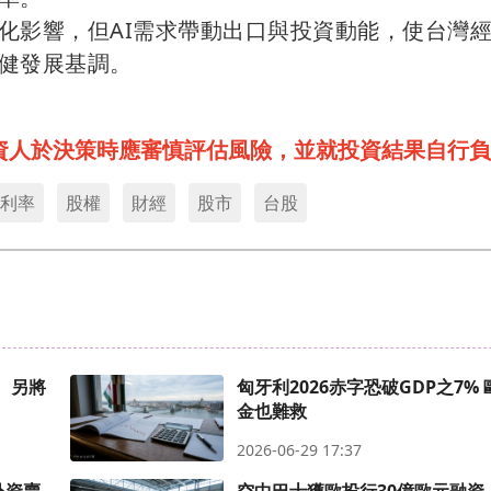
化影響，但AI需求帶動出口與投資動能，使台灣
健發展基調。
資人於決策時應審慎評估風險，並就投資結果自行負
利率
股權
財經
股市
台股
人 另將
匈牙利2026赤字恐破GDP之7%
金也難救
2026-06-29 17:37
外資賣
空中巴士獲歐投行30億歐元融資