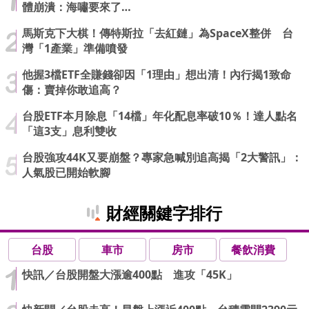
體崩潰：海嘯要來了…
馬斯克下大棋！傳特斯拉「去紅鏈」為SpaceX整併 台
灣「1產業」準備噴發
他握3檔ETF全賺錢卻因「1理由」想出清！內行揭1致命
傷：賣掉你敢追高？
台股ETF本月除息「14檔」年化配息率破10％！達人點名
「這3支」息利雙收
台股強攻44K又要崩盤？專家急喊別追高揭「2大警訊」：
人氣股已開始軟腳
財經關鍵字排行
台股
車市
房市
餐飲消費
快訊／台股開盤大漲逾400點 進攻「45K」