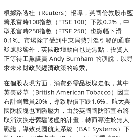
根據路透社（Reuters）報導，英國倫敦股市藍
籌股富時100指數（FTSE 100）下跌0.2%，中
型股富時250指數（FTSE 250）也微幅下滑
0.1%。市場除了受到中東局勢升溫引發的通膨
疑慮影響外，英國政壇動向也是焦點，投資人
正等待工黨議員 Andy Burnham 的演說，以尋
求未來財政與經濟政策的線索。
在個股表現方面，消費必需品板塊走低，其中
英美菸草（British American Tobacco）因宣
布計劃裁員20%，導致股價下跌1.6%。航太與
國防板塊也面臨壓力，由於英國國防部宣布將
取消汰換老舊驅逐艦的計畫，轉而專注於無人
戰艦，導致英國航太系統（BAE Systems）下