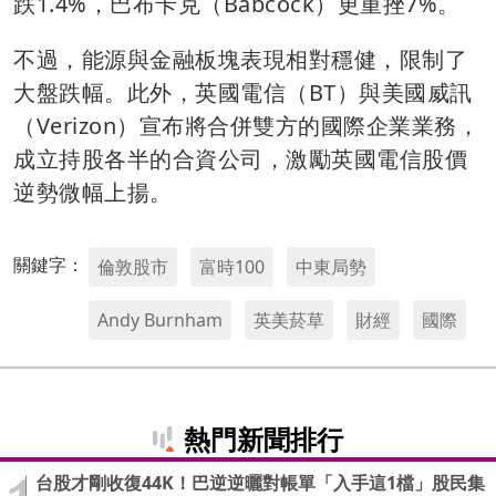
跌1.4%，巴布卡克（Babcock）更重挫7%。
不過，能源與金融板塊表現相對穩健，限制了
大盤跌幅。此外，英國電信（BT）與美國威訊
（Verizon）宣布將合併雙方的國際企業業務，
成立持股各半的合資公司，激勵英國電信股價
逆勢微幅上揚。
關鍵字：
倫敦股市
富時100
中東局勢
Andy Burnham
英美菸草
財經
國際
熱門新聞排行
台股才剛收復44K！巴逆逆曬對帳單「入手這1檔」股民集