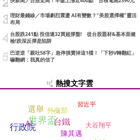
快新聞／台股走高！早盤上漲近400點 台積電開2390元
理財最錢線／市場劇烈震盪 AI有變數？"美股選擇權"靈活
布局
台股跌241點 投信連32買超撐盤! 從台股題材&基本面健
檢!跌深反彈是陷阱
巴逆逆「親吐58字」急停損賣掉這1檔！「下秒V轉翻紅」
嚇翻網：我真的信了
熱搜文字雲
習近平
選舉
外交部
中職
世界盃
台鐵
AI
大谷翔平
行政院
陳其邁