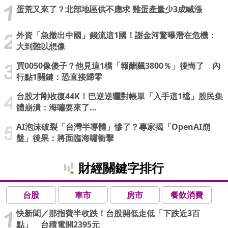
蛋荒又來了？北部地區供不應求 雞蛋產量少3成喊漲
外資「急撤出中國」錢流這1國！謝金河驚曝潛在危機：
大到難以想像
買0050像傻子？他見這1檔「報酬飆3800％」後悔了 內
行點1關鍵：恐直接歸零
台股才剛收復44K！巴逆逆曬對帳單「入手這1檔」股民集
體崩潰：海嘯要來了…
AI泡沫破裂「台灣半導體」慘了？專家揭「OpenAI崩
盤」後果：將面臨海嘯衝擊
財經關鍵字排行
台股
車市
房市
餐飲消費
快新聞／那指費半收跌！台股開低走低「下跌近3百
點」 台積電開2395元