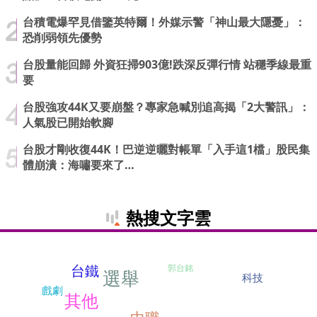
台積電爆罕見借鑒英特爾！外媒示警「神山最大隱憂」：
恐削弱領先優勢
台股量能回歸 外資狂掃903億!跌深反彈行情 站穩季線最重
要
台股強攻44K又要崩盤？專家急喊別追高揭「2大警訊」：
人氣股已開始軟腳
台股才剛收復44K！巴逆逆曬對帳單「入手這1檔」股民集
體崩潰：海嘯要來了…
熱搜文字雲
台鐵
郭台銘
選舉
科技
戲劇
其他