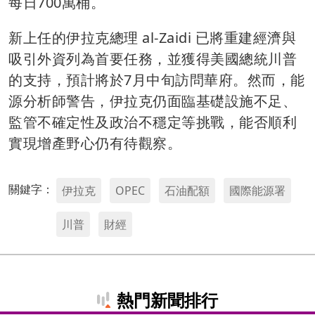
每日700萬桶。
新上任的伊拉克總理 al-Zaidi 已將重建經濟與
吸引外資列為首要任務，並獲得美國總統川普
的支持，預計將於7月中旬訪問華府。然而，能
源分析師警告，伊拉克仍面臨基礎設施不足、
監管不確定性及政治不穩定等挑戰，能否順利
實現增產野心仍有待觀察。
關鍵字：
伊拉克
OPEC
石油配額
國際能源署
川普
財經
熱門新聞排行