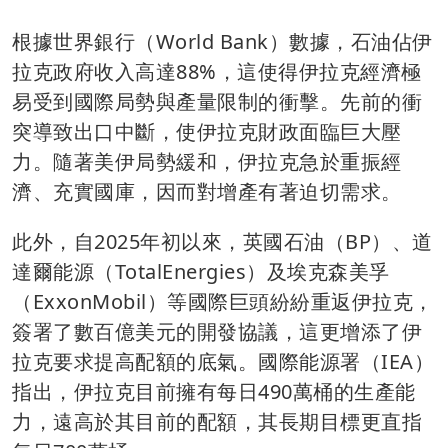
根據世界銀行（World Bank）數據，石油佔伊
拉克政府收入高達88%，這使得伊拉克經濟極
易受到國際局勢與產量限制的衝擊。先前的衝
突導致出口中斷，使伊拉克財政面臨巨大壓
力。隨著美伊局勢緩和，伊拉克急於重振經
濟、充實國庫，因而對增產有著迫切需求。
此外，自2025年初以來，英國石油（BP）、道
達爾能源（TotalEnergies）及埃克森美孚
（ExxonMobil）等國際巨頭紛紛重返伊拉克，
簽署了數百億美元的開發協議，這更增添了伊
拉克要求提高配額的底氣。國際能源署（IEA）
指出，伊拉克目前擁有每日490萬桶的生產能
力，遠高於其目前的配額，其長期目標更直指