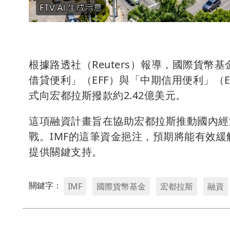
根據路透社（Reuters）報導，國際貨幣
借貸便利」（EFF）與「中期信用便利」（
式向宏都拉斯撥款約2.42億美元。
這項融資計畫旨在協助宏都拉斯推動國內經
戰。IMF的這筆資金挹注，預期將能有效
提供關鍵支持。
關鍵字：
IMF
國際貨幣基金
宏都拉斯
融資