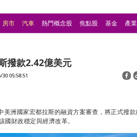
房市
汽車
熱門概念股
焦點股
基金
產業
撥款2.42億美元
0 05:58:51
林口平價小火鍋超高CP
對中美洲國家宏都拉斯的融資方案審查，將正式撥款
最低190元自助吧飲料冰
協助該國財政穩定與經濟改革。