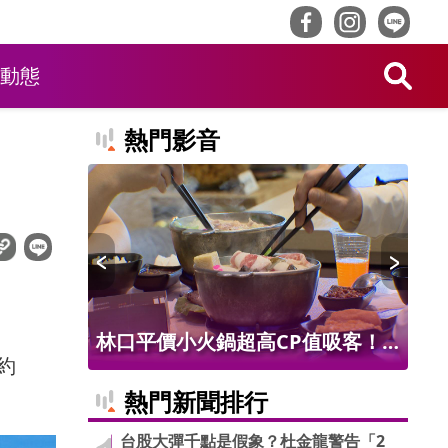
動態
熱門影音
值吸客！
徐子翔身世遭周刊起底 台玻夫人
台
約
品吃到飽
徐莉玲首談長子離世
轉
熱門新聞排行
台股大彈千點是假象？杜金龍警告「2