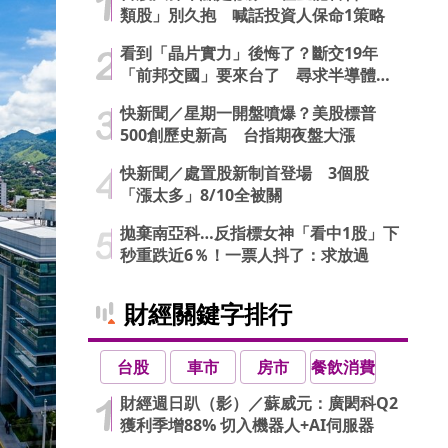
類股」別久抱 喊話投資人保命1策略
看到「晶片實力」後悔了？斷交19年
「前邦交國」要來台了 尋求半導體合
作商機
快新聞／星期一開盤噴爆？美股標普
500創歷史新高 台指期夜盤大漲
快新聞／處置股新制首登場 3個股
「漲太多」8/10全被關
拋棄南亞科…反指標女神「看中1股」下
秒重跌近6％！一票人抖了：求放過
財經關鍵字排行
台股
車市
房市
餐飲消費
財經週日趴（影）／蘇威元：廣閎科Q2
獲利季增88% 切入機器人+AI伺服器