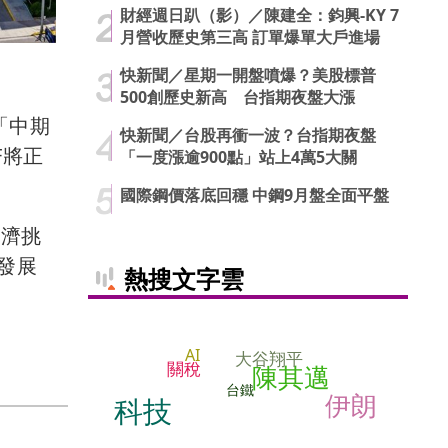
財經週日趴（影）／陳建全：鈞興-KY 7
月營收歷史第三高 訂單爆單大戶進場
快新聞／星期一開盤噴爆？美股標普
500創歷史新高 台指期夜盤大漲
「中期
快新聞／台股再衝一波？台指期夜盤
F將正
「一度漲逾900點」站上4萬5大關
國際鋼價落底回穩 中鋼9月盤全面平盤
經濟挑
發展
熱搜文字雲
AI
大谷翔平
關稅
陳其邁
台鐵
伊朗
科技