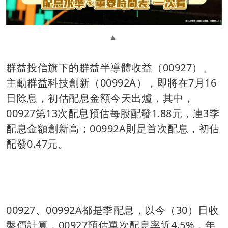
群益投信旗下的群益半導體收益（00927）、
主動群益科技創新（00992A），即將在7月16
日除息，初估配息金額今天出爐，其中，
00927第13次配息預估每股配發1.88元，連3季
配息金額創新高；00992A則是首次配息，初估
配發0.47元。
00927、00992A都是季配息，以今（30）日收
盤價計算，00927預估單次配息率近4.5%，年