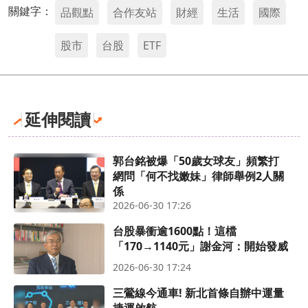
關鍵字：
品觀點
合作友站
財經
生活
國際
股市
台股
ETF
延伸閱讀
郭台銘被爆「50歲女球友」頻繁打
網問「何不找嫩妹」律師舉例2人關
係
2026-06-30 17:26
台股暴衝逾1600點！這檔
「170→1140元」謝金河：開始發威
2026-06-30 17:24
三鶯線今通車! 新北首條自辦中運量