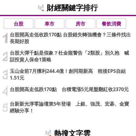
財經關鍵字排行
台股
車市
房市
餐飲消費
台股開高走低收跌170點 台股錯失轉強機會？三條件找出
長期好股
台股大彈千點是假象？杜金龍警告「2類股」別久抱 喊
話投資人保命1策略
玉山金前7月獲利244.4億！創同期新高 稅後EPS自結
1.51元
台股開高走低跌170點 台積電漲5元尾盤翻紅收2370元
台新新光淨零論壇第5年登場 上銀、強茂、宏碁、金寶
經驗分享！
熱搜文字雲