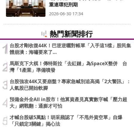
重連環犯刑期
2026-06-30 17:34
熱門新聞排行
台股才剛收復44K！巴逆逆曬對帳單「入手這1檔」股民集
體崩潰：海嘯要來了…
馬斯克下大棋！傳特斯拉「去紅鏈」為SpaceX整併 台
灣「1產業」準備噴發
台股強攻44K又要崩盤？專家急喊別追高揭「2大警訊」：
人氣股已開始軟腳
預備金外全All in股市！他算資產見真實數字喊「壓力超
大」網戰翻：通膨才可怕
才喊台股破5萬點！胡采蘋認了「不甩外資空單」自爆
「只鎖定3關鍵」揭心法