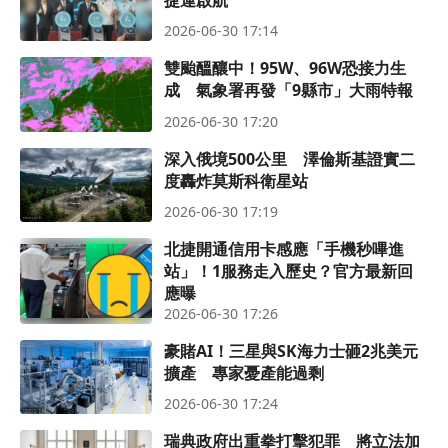
捷運啟航
2026-06-30 17:14
雙颱醞釀中！95W、96W恐接力生
成 氣象署再發「9縣市」大雨特報
2026-06-30 17:20
深入俄境500公里 澤倫斯基證實二
度轟炸莫斯科衛星站
2026-06-30 17:19
北捷開通信用卡感應「手機秒嗶進
站」！1服務走入歷史？官方最新回
應曝
2026-06-30 17:26
豪賭AI！三星與SK海力士砸2兆美元
擴產 專家憂產能過剩
2026-06-30 17:24
瑞典政府出重拳打擊犯罪 將立法加