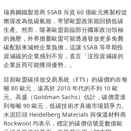
瑞典鋼鐵製造商 SSAB 斥資 60 億歐元將製程從
燃煤改為低碳氫能，寄望歐盟政策能回饋低碳
生產。然而，隨著歐盟面臨部分國家政治領袖
的施壓，外界擔憂歐盟可能透過發放更多免費
碳配額來減輕企業負擔，這讓 SSAB 等早期投
資減碳的企業感到不安，直言「沒投資減碳的
企業反而可能獲得優勢」。
目前歐盟碳排放交易系統（ETS）的碳價約在每
噸 80 歐元，遠高於 2010 年代的不到 10 歐
元。高盛（Goldman Sachs）估計，碳價需達
到每噸 90 歐元，低碳技術才具備市場競爭力。
水泥巨頭 Heidelberg Materials 與保溫材料商
Rockwool 均表示，穩定的碳價信號是數億歐