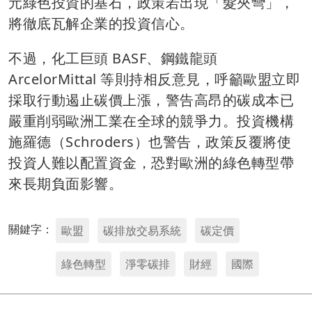
元綠色投資的基石，政策若出現「髮夾彎」，
將徹底瓦解企業的投資信心。
不過，化工巨頭 BASF、鋼鐵龍頭
ArcelorMittal 等則持相反意見，呼籲歐盟立即
採取行動遏止碳價上漲，警告高昂的碳成本已
嚴重削弱歐洲工業在全球的競爭力。投資機構
施羅德（Schroders）也警告，政策反覆將使
投資人難以配置資金，恐對歐洲的綠色轉型帶
來長期負面影響。
關鍵字：
歐盟
碳排放交易系統
碳定價
綠色轉型
淨零碳排
財經
國際