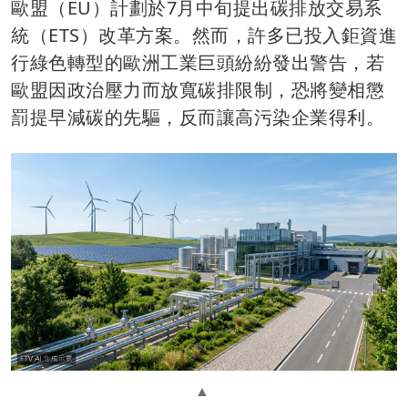
歐盟（EU）計劃於7月中旬提出碳排放交易系
統（ETS）改革方案。然而，許多已投入鉅資進
行綠色轉型的歐洲工業巨頭紛紛發出警告，若
歐盟因政治壓力而放寬碳排限制，恐將變相懲
罰提早減碳的先驅，反而讓高污染企業得利。