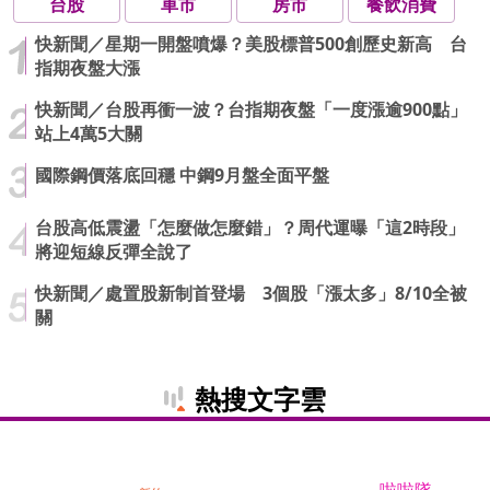
台股
車市
房市
餐飲消費
快新聞／星期一開盤噴爆？美股標普500創歷史新高 台
指期夜盤大漲
快新聞／台股再衝一波？台指期夜盤「一度漲逾900點」
站上4萬5大關
國際鋼價落底回穩 中鋼9月盤全面平盤
台股高低震盪「怎麼做怎麼錯」？周代運曝「這2時段」
將迎短線反彈全說了
快新聞／處置股新制首登場 3個股「漲太多」8/10全被
關
熱搜文字雲