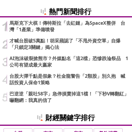
熱門新聞排行
馬斯克下大棋！傳特斯拉「去紅鏈」為SpaceX整併 台
灣「1產業」準備噴發
才喊台股破5萬點！胡采蘋認了「不甩外資空單」自爆
「只鎖定3關鍵」揭心法
AI泡沫破裂掀熊市？外媒點名「這2檔」恐慘跌淪祭品 1
公司有望成最大贏家
台股大彈千點是假象？杜金龍警告「2類股」別久抱 喊
話投資人保命1策略
巴逆逆「親吐58字」急停損賣掉這1檔！「下秒V轉翻紅」
嚇翻網：我真的信了
財經關鍵字排行