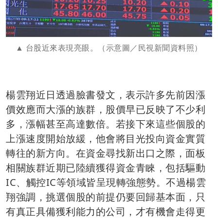
台股近來表現亮眼。（示意圖／民視新聞資料照）
楊雲翔近日透過臉書發文，表示許多先前因漲
價效應而大漲的族群，股價早已反映了不少利
多，漲幅甚至高達數倍。若接下來這些個股的
上漲速度開始放緩，他會將目光投向資金實質
轉往的新方向。在資金尋找新出口之際，面板
相關族群近期已陸續獲得資金青睞，包括驅動
IC、觸控IC等領域皆呈現轉強態勢。不過楊雲
翔強調，挑選個股的前提仍要回歸基本面，只
有真正具備獲利能力的公司，才有機會走得更