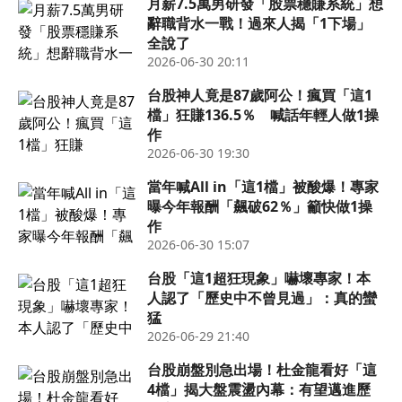
月薪7.5萬男研發「股票穩賺系統」想
辭職背水一戰！過來人揭「1下場」
全說了
2026-06-30 20:11
台股神人竟是87歲阿公！瘋買「這1
檔」狂賺136.5％ 喊話年輕人做1操
作
2026-06-30 19:30
當年喊All in「這1檔」被酸爆！專家
曝今年報酬「飆破62％」籲快做1操
作
2026-06-30 15:07
台股「這1超狂現象」嚇壞專家！本
人認了「歷史中不曾見過」：真的蠻
猛
2026-06-29 21:40
台股崩盤別急出場！杜金龍看好「這
4檔」揭大盤震盪內幕：有望邁進歷