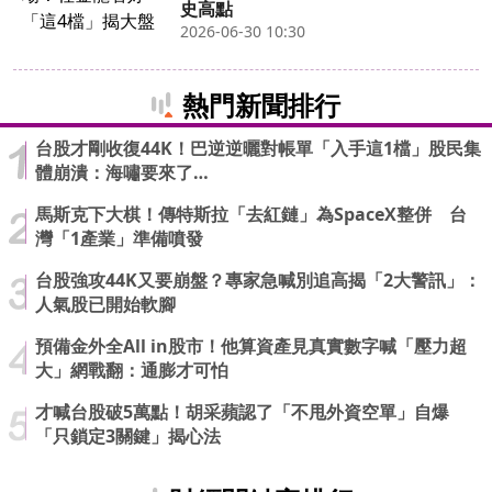
史高點
2026-06-30 10:30
熱門新聞排行
台股才剛收復44K！巴逆逆曬對帳單「入手這1檔」股民集
體崩潰：海嘯要來了…
馬斯克下大棋！傳特斯拉「去紅鏈」為SpaceX整併 台
灣「1產業」準備噴發
台股強攻44K又要崩盤？專家急喊別追高揭「2大警訊」：
人氣股已開始軟腳
預備金外全All in股市！他算資產見真實數字喊「壓力超
大」網戰翻：通膨才可怕
才喊台股破5萬點！胡采蘋認了「不甩外資空單」自爆
「只鎖定3關鍵」揭心法