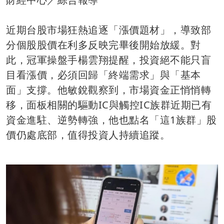
近期台股市場狂熱追逐「漲價題材」，導致部
分個股股價在利多反映完畢後開始放緩。對
此，冠軍操盤手楊雲翔提醒，投資絕不能只盲
目看漲價，必須回歸「終端需求」與「基本
面」支撐。他敏銳觀察到，市場資金正悄悄轉
移，面板相關的驅動IC與觸控IC族群近期已有
資金進駐、逆勢轉強，他也點名「這1族群」股
價仍處底部，值得投資人持續追蹤。