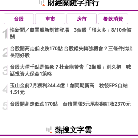
財經關鍵字排行
台股
車市
房市
餐飲消費
快新聞／處置股新制首登場 3個股「漲太多」8/10全被
關
台股開高走低收跌170點 台股錯失轉強機會？三條件找出
長期好股
台股大彈千點是假象？杜金龍警告「2類股」別久抱 喊
話投資人保命1策略
玉山金前7月獲利244.4億！創同期新高 稅後EPS自結
1.51元
台股開高走低跌170點 台積電漲5元尾盤翻紅收2370元
熱搜文字雲