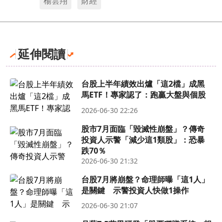
楊雲翔
財經
延伸閱讀
台股上半年績效出爐「這2檔」成黑
馬ETF！專家認了：跑贏大盤與個股
2026-06-30 22:26
股市7月面臨「毀滅性崩盤」？傳奇
投資人示警「減少這1類股」：恐暴
跌70％
2026-06-30 21:32
台股7月將崩盤？命理師曝「這1人」
是關鍵 示警投資人快做1操作
2026-06-30 21:07